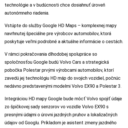
technológie a v budúcnosti chce dosiahnuť úroveň
autonómneho riadenia.
Vstúpte do služby Google HD Maps – komplexnej mapy
navrhnutej špeciálne pre výrobcov automobilov, ktorá
poskytuje veľmi podrobné a aktuálne informácie o cestách.
V rámci pokračovania dlhodobej spolupráce so
spoločnosťou Google budú Volvo Cars a strategická
pobočka Polestar prvými výrobcami automobilov, ktorí
zavedú jej technológiu HD máp do svojich vozidiel, počnúc
nedávno predstavenými modelmi Volvo EX90 a Polestar 3.
Integráciou HD mapy Google bude môcť Volvo spojiť údaje
zo špičkovej sady senzorov vo vozidle Volvo EX90 s
presnými údajmi o úrovni jazdných pruhov a lokalizačných
údajov od Googlu. Príkladom je asistent zmeny jazdného