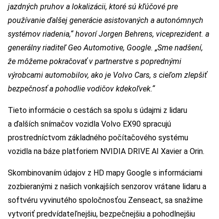
jazdných pruhov a lokalizácii, ktoré sú kľúčové pre
používanie ďalšej generácie asistovaných a autonómnych
systémov riadenia,“ hovorí Jorgen Behrens, viceprezident. a
generálny riaditeľ Geo Automotive, Google. „Sme nadšení,
že môžeme pokračovať v partnerstve s poprednými
výrobcami automobilov, ako je Volvo Cars, s cieľom zlepšiť
bezpečnosť a pohodlie vodičov kdekoľvek.“
Tieto informácie o cestách sa spolu s údajmi z lidaru
a ďalších snímačov vozidla Volvo EX90 spracujú
prostredníctvom základného počítačového systému
vozidla na báze platforiem NVIDIA DRIVE AI Xavier a Orin.
Skombinovaním údajov z HD mapy Google s informáciami
zozbieranými z našich vonkajších senzorov vrátane lidaru a
softvéru vyvinutého spoločnosťou Zenseact, sa snažíme
vytvoriť predvídateľnejšiu, bezpečnejšiu a pohodlnejšiu