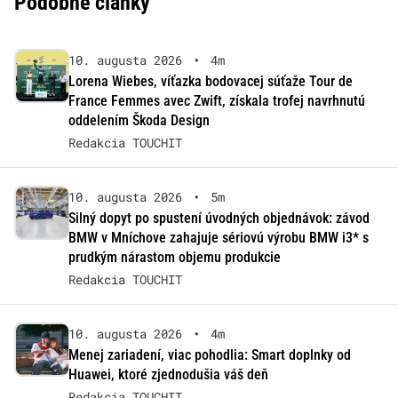
Podobné články
10. augusta 2026
•
4m
Lorena Wiebes, víťazka bodovacej súťaže Tour de
France Femmes avec Zwift, získala trofej navrhnutú
oddelením Škoda Design
Redakcia TOUCHIT
10. augusta 2026
•
5m
Silný dopyt po spustení úvodných objednávok: závod
BMW v Mníchove zahajuje sériovú výrobu BMW i3* s
prudkým nárastom objemu produkcie
Redakcia TOUCHIT
10. augusta 2026
•
4m
Menej zariadení, viac pohodlia: Smart doplnky od
Huawei, ktoré zjednodušia váš deň
Redakcia TOUCHIT