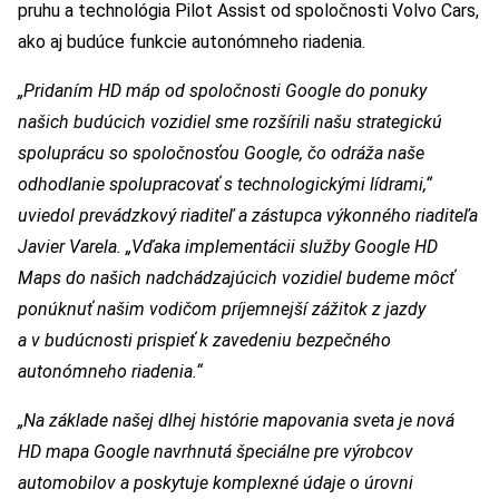
pruhu a technológia Pilot Assist od spoločnosti Volvo Cars,
ako aj budúce funkcie autonómneho riadenia.
„Pridaním HD máp od spoločnosti Google do ponuky
našich budúcich vozidiel sme rozšírili našu strategickú
spoluprácu so spoločnosťou Google, čo odráža naše
odhodlanie spolupracovať s technologickými lídrami,“
uviedol prevádzkový riaditeľ a zástupca výkonného riaditeľa
Javier Varela. „Vďaka implementácii služby Google HD
Maps do našich nadchádzajúcich vozidiel budeme môcť
ponúknuť našim vodičom príjemnejší zážitok z jazdy
a v budúcnosti prispieť k zavedeniu bezpečného
autonómneho riadenia.“
„Na základe našej dlhej histórie mapovania sveta je nová
HD mapa Google navrhnutá špeciálne pre výrobcov
automobilov a poskytuje komplexné údaje o úrovni