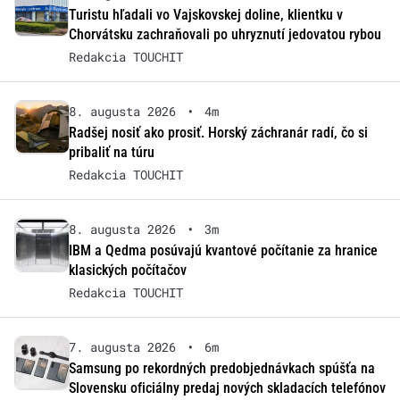
Turistu hľadali vo Vajskovskej doline, klientku v
Chorvátsku zachraňovali po uhryznutí jedovatou rybou
Redakcia TOUCHIT
8. augusta 2026
•
4m
Radšej nosiť ako prosiť. Horský záchranár radí, čo si
pribaliť na túru
Redakcia TOUCHIT
8. augusta 2026
•
3m
IBM a Qedma posúvajú kvantové počítanie za hranice
klasických počítačov
Redakcia TOUCHIT
7. augusta 2026
•
6m
Samsung po rekordných predobjednávkach spúšťa na
Slovensku oficiálny predaj nových skladacích telefónov