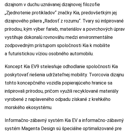
dizajnom v duchu uznávanej dizajnovej filozofie
„Zjednotenie protikladov“ značky Kia, predovšetkým jej
dizajnového piliera „Radosť z rozumu“. Tvary sú inšpirované
prírodou, kým výber farieb, materiálov a povrchových úprav
vystihuje dokonalú rovnováhu medzi environmentálne
zodpovedným prístupom spoločnosti Kia k mobilite
a futuristickou víziou osobného automobilu.
Koncept Kia EV9 stelesňuje odhodlanie spoločnosti Kia
poskytovať riešenia udržateľnej mobility. Tvorcovia dizajnu
tohto koncepčného vozidla popierajúceho hranice sa
inšpirovali prírodou, pričom využili recyklované materiály
vyrobené z naplaveného odpadu získané z krehkého
morského ekosystému.
Informačno-zábavný systém Kia EV a informačno-zábavný
systém Magenta Design sú špeciálne optimalizované pre