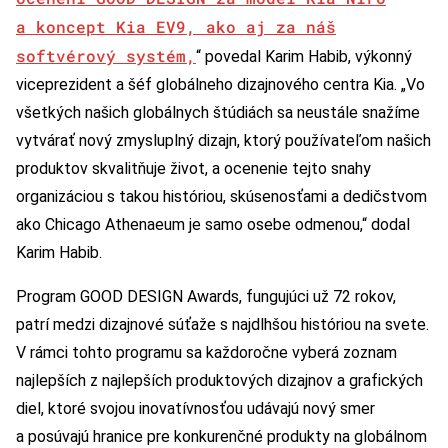
a koncept Kia EV9, ako aj za náš
softvérový systém,
“ povedal Karim Habib, výkonný
viceprezident a šéf globálneho dizajnového centra Kia. „Vo
všetkých našich globálnych štúdiách sa neustále snažíme
vytvárať nový zmysluplný dizajn, ktorý používateľom našich
produktov skvalitňuje život, a ocenenie tejto snahy
organizáciou s takou históriou, skúsenosťami a dedičstvom
ako Chicago Athenaeum je samo osebe odmenou,“ dodal
Karim Habib.
Program GOOD DESIGN Awards, fungujúci už 72 rokov,
patrí medzi dizajnové súťaže s najdlhšou históriou na svete.
V rámci tohto programu sa každoročne vyberá zoznam
najlepších z najlepších produktových dizajnov a grafických
diel, ktoré svojou inovatívnosťou udávajú nový smer
a posúvajú hranice pre konkurenčné produkty na globálnom