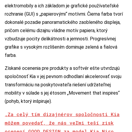
elektromobily a ich základom je grafické používateľské
rozhranie (GUI) s „papierovými“ motívmi. Čierna farba tvorí
dokonalé pozadie panoramatického zaobleného displeja,
pričom celému dizajnu vládne motív papiera, ktorý
vzbudzuje pocity delikátnosti a jemnosti. Progresívnej
grafike s vysokým rozlíšením dominuje zelená a fialová
farba.
Získané ocenenia pre produkty a softvér ešte utvrdzujú
spoločnosť Kia v jej pevnom odhodlaní akcelerovať svoju
transformáciu na poskytovateľa riešení udržateľnej
mobility v súlade s jej étosom „Movement that inspires“
(pohyb, ktorý inšpiruje).
„Za celý tím dizajnérov spoločnosti Kia
môžem povedať, že nás veľmi teší zisk
ocenení GOOD DESIGN za model Kia Niro