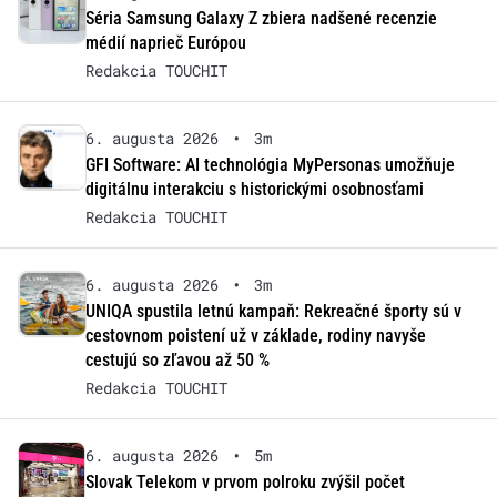
Séria Samsung Galaxy Z zbiera nadšené recenzie
médií naprieč Európou
Redakcia TOUCHIT
6. augusta 2026
•
3m
GFI Software: AI technológia MyPersonas umožňuje
digitálnu interakciu s historickými osobnosťami
Redakcia TOUCHIT
6. augusta 2026
•
3m
UNIQA spustila letnú kampaň: Rekreačné športy sú v
cestovnom poistení už v základe, rodiny navyše
cestujú so zľavou až 50 %
Redakcia TOUCHIT
6. augusta 2026
•
5m
Slovak Telekom v prvom polroku zvýšil počet