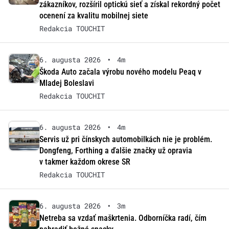
zákazníkov, rozšíril optickú sieť a získal rekordný počet
ocenení za kvalitu mobilnej siete
Redakcia TOUCHIT
6. augusta 2026
•
4m
Škoda Auto začala výrobu nového modelu Peaq v
Mladej Boleslavi
Redakcia TOUCHIT
6. augusta 2026
•
4m
Servis už pri čínskych automobilkách nie je problém.
Dongfeng, Forthing a ďalšie značky už opravia
v takmer každom okrese SR
Redakcia TOUCHIT
6. augusta 2026
•
3m
Netreba sa vzdať maškrtenia. Odborníčka radí, čím