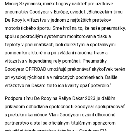
Maciej Szymański, marketingový riaditeľ pre úžitkové
pneumatiky Goodyear v Európe, uviedol: „Blahoželám tímu
De Rooy k víťazstvu v jednom z najťažších pretekov
motoristického športu. Sme hrdí na to, že naše pneumatiky,
spolu s pokročilým systémom monitorovania tlaku a
teploty v pneumatikách, boli dôležitými a spoľahlivými
pomocníkmi, ktoré mu pri zvládaní náročnej trasy a
víťazstva v legendárnej rely pomáhali. Pneumatiky
Goodyear OFFROAD umožňujú prekonávať akýkoľvek terén
pri vysokej rýchlosti a v náročných podmienkach. Ďalšie
víťazstvo na Dakare tieto ich kvality opäť potvrdilo.“
Podpora tímu De Rooy na Rallye Dakar 2023 je ďalším
príkladom odhodlania spoločnosti Goodyear spolupracovať
s pretekmi kamiónov. Vlani Goodyear rozšíril dlhoročné
partnerstvo a stal sa oficiálnym titulárnym sponzorom