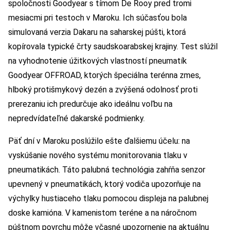
spoločnosti Goodyear s tímom De Rooy pred tromi
mesiacmi pri testoch v Maroku. Ich súčasťou bola
simulovaná verzia Dakaru na saharskej púšti, ktorá
kopírovala typické črty saudskoarabskej krajiny. Test slúžil
na vyhodnotenie úžitkových vlastností pneumatík
Goodyear OFFROAD, ktorých špeciálna terénna zmes,
hlboký protišmykový dezén a zvýšená odolnosť proti
prerezaniu ich predurčuje ako ideálnu voľbu na
nepredvídateľné dakarské podmienky.
Päť dní v Maroku poslúžilo ešte ďalšiemu účelu: na
vyskúšanie nového systému monitorovania tlaku v
pneumatikách. Táto palubná technológia zahŕňa senzor
upevnený v pneumatikách, ktorý vodiča upozorňuje na
výchylky hustiaceho tlaku pomocou displeja na palubnej
doske kamióna. V kamenistom teréne a na náročnom
púštnom povrchu môže včasné upozornenie na aktuálnu