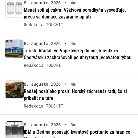
8. augusta 2026
•
4m
Menej soli aj cukru. Výživová poradkyňa vysvetľuje,
prečo sa domáce zaváranie oplatí
Redakcia TOUCHIT
8. augusta 2026
•
4m
Turistu hľadali vo Vajskovskej doline, klientku v
Chorvátsku zachraňovali po uhryznutí jedovatou rybou
Redakcia TOUCHIT
8. augusta 2026
•
4m
Radšej nosiť ako prosiť. Horský záchranár radí, čo si
pribaliť na túru
Redakcia TOUCHIT
8. augusta 2026
•
3m
IBM a Qedma posúvajú kvantové počítanie za hranice