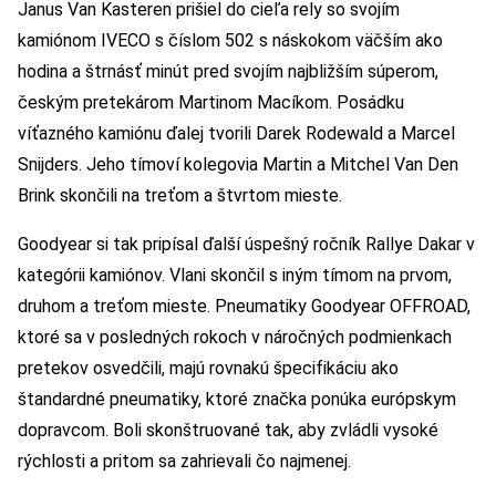
Janus Van Kasteren prišiel do cieľa rely so svojím
kamiónom IVECO s číslom 502 s náskokom väčším ako
hodina a štrnásť minút pred svojím najbližším súperom,
českým pretekárom Martinom Macíkom. Posádku
víťazného kamiónu ďalej tvorili Darek Rodewald a Marcel
Snijders. Jeho tímoví kolegovia Martin a Mitchel Van Den
Brink skončili na treťom a štvrtom mieste.
Goodyear si tak pripísal ďalší úspešný ročník Rallye Dakar v
kategórii kamiónov. Vlani skončil s iným tímom na prvom,
druhom a treťom mieste. Pneumatiky Goodyear OFFROAD,
ktoré sa v posledných rokoch v náročných podmienkach
pretekov osvedčili, majú rovnakú špecifikáciu ako
štandardné pneumatiky, ktoré značka ponúka európskym
dopravcom. Boli skonštruované tak, aby zvládli vysoké
rýchlosti a pritom sa zahrievali čo najmenej.