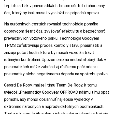
teplotu a tlak v pneumatikách tímom ušetriť drahocenný
čas, ktorý by inak museli vynaložiť na prípadnú opravu.
Na európskych cestách rovnaká technológia pomáha
dopravcom šetriť čas, zvyšovať efektivitu a bezpečnosť
prevádzky ich vozového parku. Technológia Goodyear
TPMS zefektívňuje proces kontroly stavu pneumatík a
znižuje počet hodín, ktoré by museli vozidlá stráviť
rutinnými kontrolami. Upozornenie na nedostatočný tlak v
pneumatikách môže zabrániť aj ďalšiemu poškodeniu
pneumatiky alebo negatívnemu dopadu na spotrebu paliva.
Gerard De Rooy, majiteľ tímu Team De Rooy, k tomu
uviedol: „Pneumatiky Goodyear OFFROAD nášmu tímu opäť
pomohli, aby mohol dosiahnuť najlepšie výsledky v
extrémne náročných a nepredvídateľných podmienkach.
Tento rok sme ťažili nielen z ich skvelej odolnosti a trakcie,