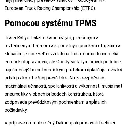
najvyššej triedy pretekov ťahačov – Goodyear FIA
European Truck Racing Championship (ETRC).
Pomocou systému TPMS
Trasa Rallye Dakar s kamenistým, piesočným a
rozbahneným terénom a s početným prudkým stúpaním a
klesaním je síce veľmi vzdialená tomu, čomu denne čelia
európski dopravcovia, ale Goodyear k tým pravdepodobne
najnáročnejším motoristickým pretekom uplatňuje rovnaký
prístup ako k bežnej prevádzke. Na zabezpečenie
maximálnej účinnosti, spoľahlivosti a výkonnosti musia mať
pneumatiky v oboch prípadoch konštrukciu, ktorá
zodpovedá prevádzkovým podmienkam a spĺňa ich
požiadavky.
V príprave na tohtoročný Dakar spolupracovali technici