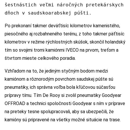
šestnástich veľmi náročných pretekárskych
dňoch v saudskoarabskej púšti.
Po prekonaní takmer deväťtisíc kilometrov kamenistého,
piesočného aj rozbahneného terénu, z toho takmer päťtisíc
kilometrov v režime rýchlostných skúšok, skončil holandský
tím so svojimi tromi kamiónmi IVECO na prvom, treťom a
štvrtom mieste celkového poradia.
Vzhľadom na to, že jediným styčným bodom medzi
kamiónom a rôznorodým povrchom saudskej púšte sú
pneumatiky, ich správna voľba bola kľúčovou súčasťou
prípravy tímu. Tím De Rooy si zvolil pneumatiky Goodyear
OFFROAD a technici spoločnosti Goodyear s ním v príprave
na preteky tesne spolupracovali, aby sa ubezpečili, že
kamióny sú pripravené na všetky možné situácie na trase.