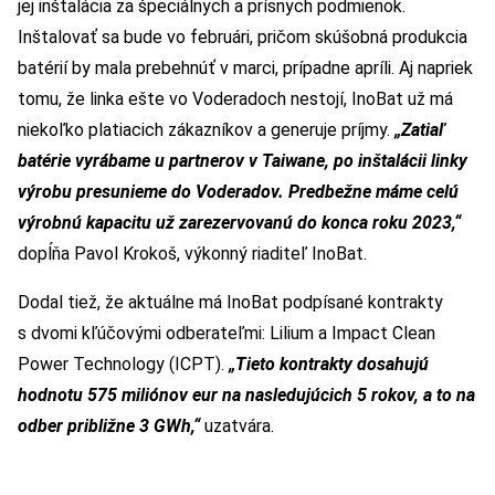
jej inštalácia za špeciálnych a prísnych podmienok.
Inštalovať sa bude vo februári, pričom skúšobná produkcia
batérií by mala prebehnúť v marci, prípadne apríli. Aj napriek
tomu, že linka ešte vo Voderadoch nestojí, InoBat už má
niekoľko platiacich zákazníkov a generuje príjmy.
„Zatiaľ
batérie vyrábame u partnerov v Taiwane, po inštalácii linky
výrobu presunieme do Voderadov. Predbežne máme celú
výrobnú kapacitu už zarezervovanú do konca roku 2023,“
dopĺňa Pavol Krokoš, výkonný riaditeľ InoBat.
Dodal tiež, že aktuálne má InoBat podpísané kontrakty
s dvomi kľúčovými odberateľmi: Lilium a Impact Clean
Power Technology (ICPT).
„Tieto kontrakty dosahujú
hodnotu 575 miliónov eur na nasledujúcich 5 rokov, a to na
odber približne 3 GWh,“
uzatvára.