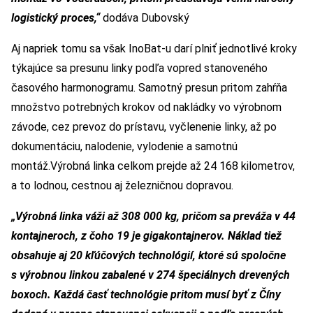
logistický proces,“
dodáva Dubovský
Aj napriek tomu sa však InoBat-u darí plniť jednotlivé kroky
týkajúce sa presunu linky podľa vopred stanoveného
časového harmonogramu. Samotný presun pritom zahŕňa
množstvo potrebných krokov od nakládky vo výrobnom
závode, cez prevoz do prístavu, vyčlenenie linky, až po
dokumentáciu, nalodenie, vylodenie a samotnú
montáž.Výrobná linka celkom prejde až 24 168 kilometrov,
a to lodnou, cestnou aj železničnou dopravou.
„Výrobná linka váži až 308 000 kg, pričom sa preváža v 44
kontajneroch, z čoho 19 je gigakontajnerov. Náklad tiež
obsahuje aj 20 kľúčových technológií, ktoré sú spoločne
s výrobnou linkou zabalené v 274 špeciálnych drevených
boxoch. Každá časť technológie pritom musí byť z Číny