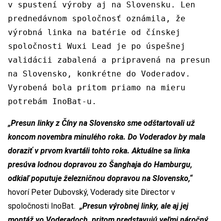
v spustení výroby aj na Slovensku. Len
prednedávnom spoločnosť oznámila, že
výrobná linka na batérie od čínskej
spoločnosti Wuxi Lead je po úspešnej
validácii zabalená a pripravená na presun
na Slovensko, konkrétne do Voderadov.
Vyrobená bola pritom priamo na mieru
potrebám InoBat-u.
„Presun linky z Číny na Slovensko sme odštartovali už
koncom novembra minulého roka. Do Voderadov by mala
doraziť v prvom kvartáli tohto roka. Aktuálne sa linka
presúva lodnou dopravou zo Šanghaja do Hamburgu,
odkiaľ poputuje železničnou dopravou na Slovensko,“
hovorí Peter Dubovský, Voderady site Director v
spoločnosti InoBat.
„Presun výrobnej linky, ale aj jej
montáž vo Voderadoch, pritom predstavujú veľmi náročný