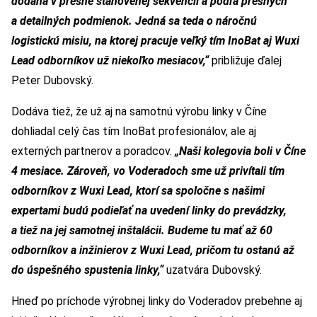
dodaná v presne stanovenej sekvencii a podľa presných
a detailných podmienok. Jedná sa teda o náročnú
logistickú misiu, na ktorej pracuje veľký tím InoBat aj Wuxi
Lead odborníkov už niekoľko mesiacov,“
približuje ďalej
Peter Dubovský.
Dodáva tiež, že už aj na samotnú výrobu linky v Číne
dohliadal celý čas tím InoBat profesionálov, ale aj
externých partnerov a poradcov.
„Naši kolegovia boli v Číne
4 mesiace. Zároveň, vo Voderadoch sme už privítali tím
odborníkov z Wuxi Lead, ktorí sa spoločne s našimi
expertami budú podieľať na uvedení linky do prevádzky,
a tiež na jej samotnej inštalácii. Budeme tu mať až 60
odborníkov a inžinierov z Wuxi Lead, pričom tu ostanú až
do úspešného spustenia linky,“
uzatvára Dubovský.
Hneď po príchode výrobnej linky do Voderadov prebehne aj