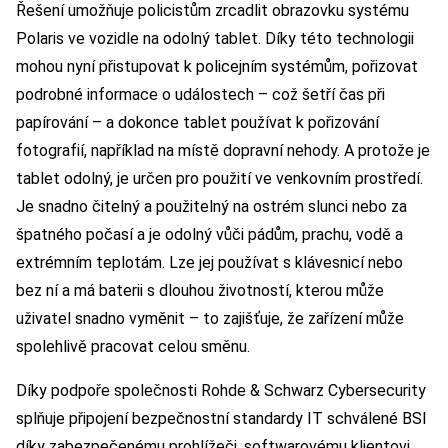
Řešení umožňuje policistům zrcadlit obrazovku systému
Polaris ve vozidle na odolný tablet. Díky této technologii
mohou nyní přistupovat k policejním systémům, pořizovat
podrobné informace o událostech – což šetří čas při
papírování – a dokonce tablet používat k pořizování
fotografií, například na místě dopravní nehody. A protože je
tablet odolný, je určen pro použití ve venkovním prostředí.
Je snadno čitelný a použitelný na ostrém slunci nebo za
špatného počasí a je odolný vůči pádům, prachu, vodě a
extrémním teplotám. Lze jej používat s klávesnicí nebo
bez ní a má baterii s dlouhou životností, kterou může
uživatel snadno vyměnit – to zajišťuje, že zařízení může
spolehlivě pracovat celou směnu.
Díky podpoře společnosti Rohde & Schwarz Cybersecurity
splňuje připojení bezpečnostní standardy IT schválené BSI
díky zabezpečenému prohlížeči, softwarovému klientovi