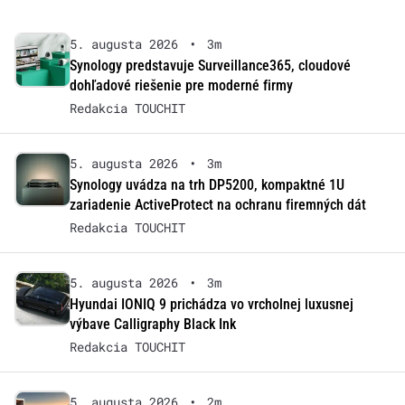
5. augusta 2026
•
3m
Synology predstavuje Surveillance365, cloudové
dohľadové riešenie pre moderné firmy
Redakcia TOUCHIT
5. augusta 2026
•
3m
Synology uvádza na trh DP5200, kompaktné 1U
zariadenie ActiveProtect na ochranu firemných dát
Redakcia TOUCHIT
5. augusta 2026
•
3m
Hyundai IONIQ 9 prichádza vo vrcholnej luxusnej
výbave Calligraphy Black Ink
Redakcia TOUCHIT
5. augusta 2026
•
2m