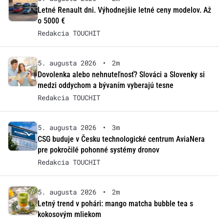
Letné Renault dni. Výhodnejšie letné ceny modelov. Až
o 5000 €
Redakcia TOUCHIT
5. augusta 2026
•
2m
Dovolenka alebo nehnuteľnosť? Slováci a Slovenky si
medzi oddychom a bývaním vyberajú tesne
Redakcia TOUCHIT
5. augusta 2026
•
3m
CSG buduje v Česku technologické centrum AviaNera
pre pokročilé pohonné systémy dronov
Redakcia TOUCHIT
5. augusta 2026
•
2m
Letný trend v pohári: mango matcha bubble tea s
kokosovým mliekom