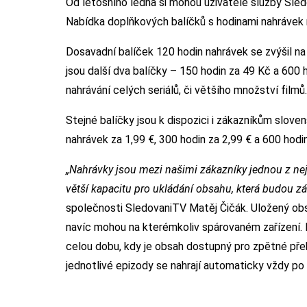
Od letošního ledna si mohou uživatelé služby Sledo
Nabídka doplňkových balíčků s hodinami nahrávek n
Dosavadní balíček 120 hodin nahrávek se zvýšil 
jsou další dva balíčky – 150 hodin za 49 Kč a 600 
nahrávání celých seriálů, či většího množství filmů.
Stejné balíčky jsou k dispozici i zákazníkům slov
nahrávek za 1,99 €, 300 hodin za 2,99 € a 600 hodin
„Nahrávky jsou mezi našimi zákazníky jednou z nej
větší kapacitu pro ukládání obsahu, která budou zá
společnosti SledovaniTV Matěj Čičák. Uložený obsa
navíc mohou na kterémkoliv spárovaném zařízení. N
celou dobu, kdy je obsah dostupný pro zpětné přehr
jednotlivé epizody se nahrají automaticky vždy po 