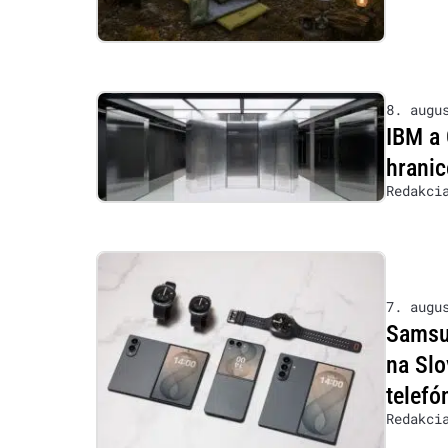
8. augu
IBM a 
hranic
Redakci
7. augu
Samsu
na Slo
telefó
Redakci