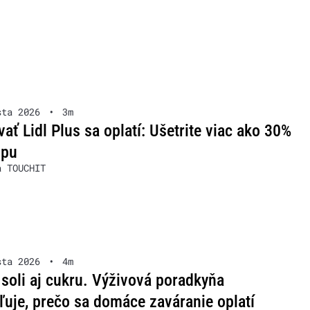
sta 2026
•
3m
ať Lidl Plus sa oplatí: Ušetrite viac ako 30%
upu
a TOUCHIT
sta 2026
•
4m
soli aj cukru. Výživová poradkyňa
ľuje, prečo sa domáce zaváranie oplatí