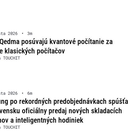
sta 2026
•
3m
Qedma posúvajú kvantové počítanie za
e klasických počítačov
a TOUCHIT
sta 2026
•
6m
ng po rekordných predobjednávkach spúšťa
vensku oficiálny predaj nových skladacích
nov a inteligentných hodiniek
a TOUCHIT