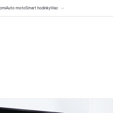
omi
Auto-moto
Smart hodinky
Viac
HLO BY VÁS ZAUJÍMAŤ
lačové správy
6. augusta 2026
•
4m
Servis už pri číns
ADÁVANIA
Dongfeng, Forthing
Zadajte frázu pre vyhľadanie
každom okrese SR
Redakcia TOUCHIT