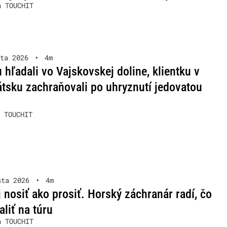
a TOUCHIT
ta 2026
•
4m
u hľadali vo Vajskovskej doline, klientku v
tsku zachraňovali po uhryznutí jedovatou
 TOUCHIT
sta 2026
•
4m
 nosiť ako prosiť. Horský záchranár radí, čo
aliť na túru
a TOUCHIT