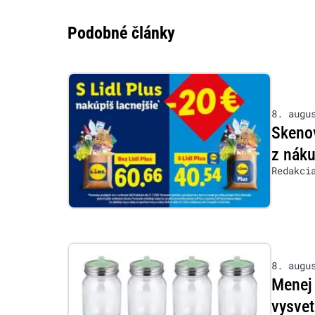
Podobné články
8. augu
Skenov
z nák
Redakci
8. augu
Menej 
vysvet