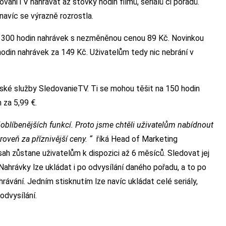
vaniTV nahrávat až stovky hodin filmů, seriálů či pořadů.
avíc se výrazně rozrostla.
na 300 hodin nahrávek s nezměněnou cenou 89 Kč. Novinkou
hodin nahrávek za 149 Kč. Uživatelům tedy nic nebrání v
enské služby SledovanieTV. Ti se mohou těšit na 150 hodin
 za 5,99 €.
oblíbenějších funkcí. Proto jsme chtěli uživatelům nabídnout
roveň za příznivější ceny. “
říká Head of Marketing
h zůstane uživatelům k dispozici až 6 měsíců. Sledovat jej
ahrávky lze ukládat i po odvysílání daného pořadu, a to po
ávání. Jedním stisknutím lze navíc ukládat celé seriály,
odvysílání.