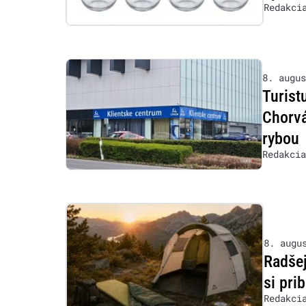
Redakci
8. augus
Turist
Chorvá
rybou
Redakcia
8. augu
Radšej
si prib
Redakci