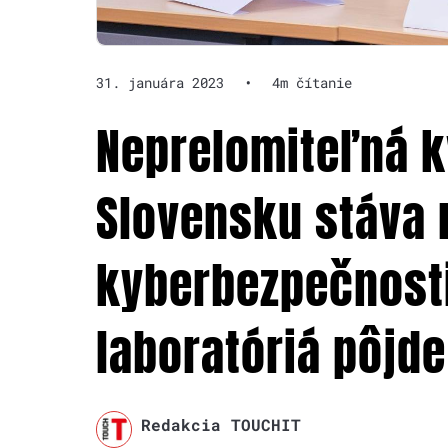
31. januára 2023
•
4m čítanie
Neprelomiteľná k
Slovensku stáva r
kyberbezpečnosti
laboratóriá pôjde
Redakcia TOUCHIT