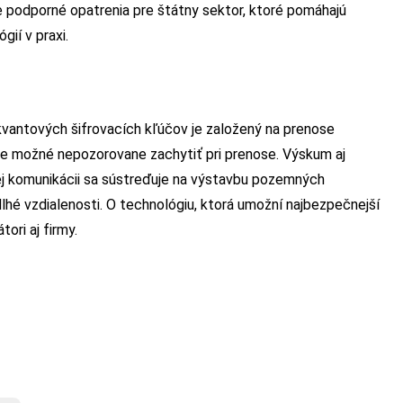
e podporné opatrenia pre štátny sektor, ktoré pomáhajú
gií v praxi.
 kvantových šifrovacích kľúčov je založený na prenose
 je možné nepozorovane zachytiť pri prenose. Výskum aj
ej komunikácii sa sústreďuje na výstavbu pozemných
dlhé vzdialenosti. O technológiu, ktorá umožní najbezpečnejší
ori aj firmy.