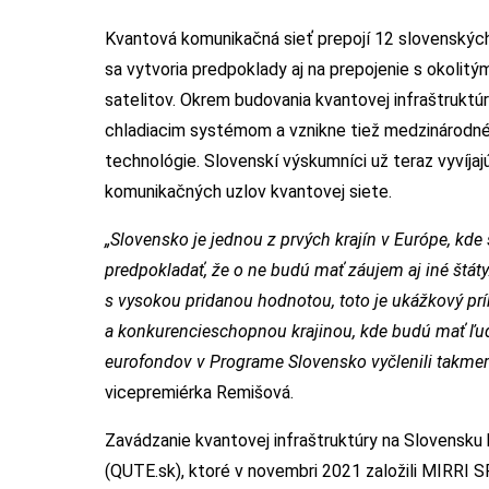
Kvantová komunikačná sieť prepojí 12 slovenských
sa vytvoria predpoklady aj na prepojenie s okolit
satelitov. Okrem budovania kvantovej infraštruktú
chladiacim systémom a vznikne tiež medzinárodné
technológie. Slovenskí výskumníci už teraz vyvíjajú
komunikačných uzlov kvantovej siete.
„Slovensko je jednou z prvých krajín v Európe, kd
predpokladať, že o ne budú mať záujem aj iné štát
s vysokou pridanou hodnotou, toto je ukážkový prík
a konkurencieschopnou krajinou, kde budú mať ľudi
eurofondov v Programe Slovensko vyčlenili takmer 
vicepremiérka Remišová.
Zavádzanie kvantovej infraštruktúry na Slovensku
(QUTE.sk), ktoré v novembri 2021 založili MIRRI S