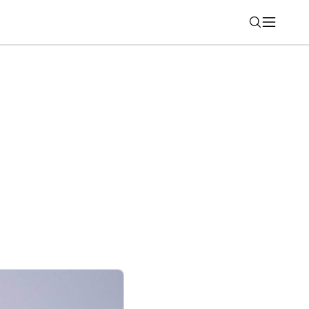
Nájsť
ichádza vo vrcholnej luxusnej výbave
nk