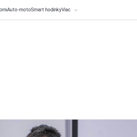
omi
Auto-moto
Smart hodinky
Viac
HLO BY VÁS ZAUJÍMAŤ
lačové správy
ADÁVANIA
5. augusta 2026
•
3m
Hyundai IONIQ 9 pr
Zadajte frázu pre vyhľadanie
Calligraphy Black I
Redakcia TOUCHIT