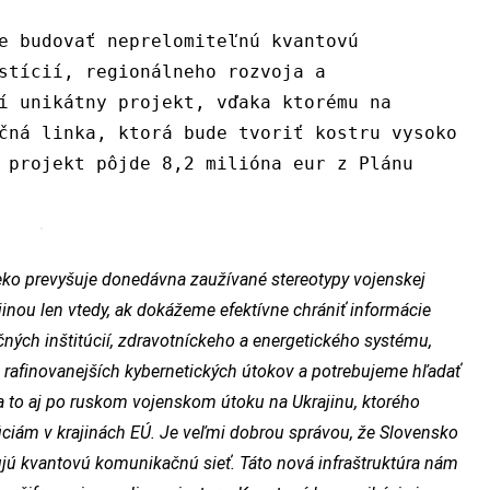
e budovať neprelomiteľnú kvantovú
stícií, regionálneho rozvoja a
í unikátny projekt, vďaka ktorému na
čná linka, ktorá bude tvoriť kostru vysoko
 projekt pôjde 8,2 milióna eur z Plánu
eko prevyšuje donedávna zaužívané stereotypy vojenskej
nou len vtedy, ak dokážeme efektívne chrániť informácie
nčných inštitúcií, zdravotníckeho a energetického systému,
az rafinovanejších kybernetických útokov a potrebujeme hľadať
 to aj po ruskom vojenskom útoku na Ukrajinu, ktorého
túciám v krajinách EÚ. Je veľmi dobrou správou, že Slovensko
dujú kvantovú komunikačnú sieť. Táto nová infraštruktúra nám