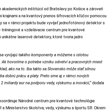
 akademických inštitúcií od Bratislavy po Košice a zároveň
ými krajinami a na kvantový prenos šifrovacích kľúčov pomocou
ry sa v rámci projektu bude vyvíjať jednofotónový detektor s
 tréningové a vzdelávacie centrum pre kvantové
 unikátne laserové detektory, ktoré tvoria jadro
e sa vyvíjajú takého komponenty a môžeme s istotou
y. Ak hovoríme o potrebe vzniku odvetví a pracovných miest
lad, ako na to. Iba takto sa Slovensko môže stať silnou
a dobrú prácu a platy. Preto sme aj v rámci nových
2 miliardy eur na podporu vedy, výskumu a inovácií,“
dodala
 koordinuje Národné centrum pre kvantové technológie
R a Ministerstvo školstva, vedy, výskumu a športu SR. Okrem