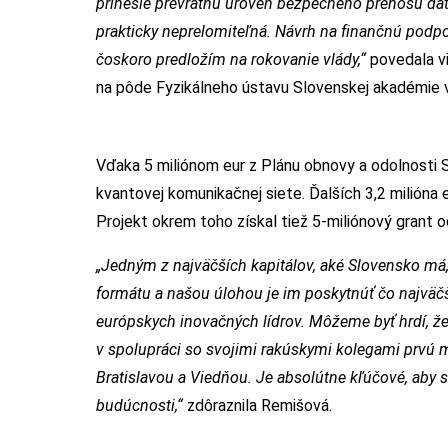
prinesie prevratnú úroveň bezpečného prenosu dát 
prakticky neprelomiteľná. Návrh na finančnú podp
čoskoro predložím na rokovanie vlády,“
povedala vi
na pôde Fyzikálneho ústavu Slovenskej akadémie vi
Vďaka 5 miliónom eur z Plánu obnovy a odolnosti
kvantovej komunikačnej siete. Ďalších 3,2 milióna
Projekt okrem toho získal tiež 5-miliónový grant o
„Jedným z najväčších kapitálov, aké Slovensko má
formátu a našou úlohou je im poskytnúť čo najväčš
európskych inovačných lídrov. Môžeme byť hrdí, že
v spolupráci so svojimi rakúskymi kolegami prvú 
Bratislavou a Viedňou. Je absolútne kľúčové, aby s
budúcnosti,“
zdôraznila Remišová.