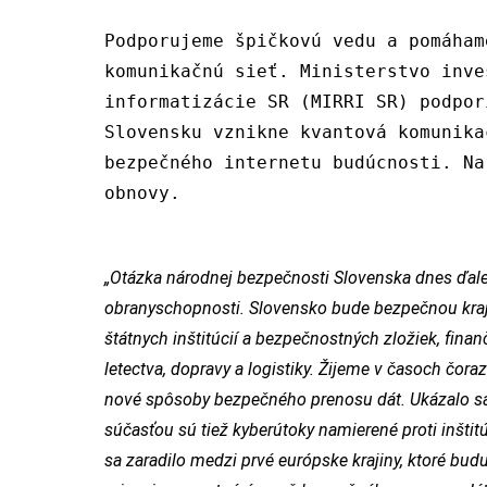
Podporujeme špičkovú vedu a pomáham
komunikačnú sieť. Ministerstvo inve
informatizácie SR (MIRRI SR) podpor
Slovensku vznikne kvantová komunika
bezpečného internetu budúcnosti. Na
obnovy.
„Otázka národnej bezpečnosti Slovenska dnes ďal
obranyschopnosti. Slovensko bude bezpečnou kraji
štátnych inštitúcií a bezpečnostných zložiek, fina
letectva, dopravy a logistiky. Žijeme v časoch čor
nové spôsoby bezpečného prenosu dát. Ukázalo sa
súčasťou sú tiež kyberútoky namierené proti inšti
sa zaradilo medzi prvé európske krajiny, ktoré bu