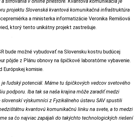
a šifrovania v online priestore. Kvantová komunikácia je
oru projektu Slovenská kvantová komunikačná infraštruktúra
cepremiérka a ministerka informatizácie Veronika Remišová
ed, ktorý tento unikátny projekt zastrešuje.
 SR bude možné vybudovať na Slovensku kostru budúcej
 eur pôjde z Plánu obnovy na špičkové laboratórne vybavenie.
d Európskej komisie.
, je ľudský potenciál. Máme tu špičkových vedcov svetového
iu podporu. Iba tak sa naša krajina môže zaradiť medzi
 slovenskí výskumníci z Fyzikálneho ústavu SAV spustili
medzištátnu kvantovú komunikačnú linku na svete, a to medzi
me sa čo najviac zapájali do takýchto technologických riešení