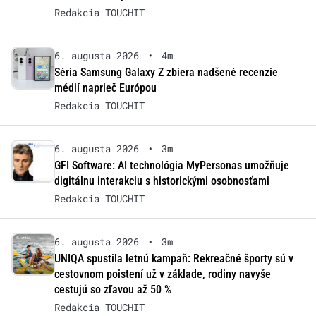
Redakcia TOUCHIT
6. augusta 2026
•
4m
Séria Samsung Galaxy Z zbiera nadšené recenzie
médií naprieč Európou
Redakcia TOUCHIT
6. augusta 2026
•
3m
GFI Software: AI technológia MyPersonas umožňuje
digitálnu interakciu s historickými osobnosťami
Redakcia TOUCHIT
6. augusta 2026
•
3m
UNIQA spustila letnú kampaň: Rekreačné športy sú v
cestovnom poistení už v základe, rodiny navyše
cestujú so zľavou až 50 %
Redakcia TOUCHIT