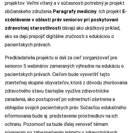
projektov. Veľmi vítaný a v súčasnosti potrebný je projekt
občianskeho združenia
Paragrafy medicíny
. Ich projekt
E-
vzdelávanie v oblasti práv seniorov pri poskytovaní
zdravotnej starostlivosti
dávajú ako ukážkový príklad,
ako sa dajú prepojiť digitálne zručnosti s edukáciou o
pacientskych právach.
Predkladatelia projektu si dali za cieľ zorganizovať pre
seniorov 5 webinárov zameraných výhradne na edukáciu o
pacientskych právach. Cieľom bude vysvetliť tejto
zraniteľnej skupine obyvateľov, ktorá z dôvodu zhoršovania
zdravotného stavu častejšie využíva zdravotnícke
zariadenia, ako postupovať pri odmietnutí ošetrenia a
obhajobe svojich pacientskych práv. Súčasťou edukačného
informovania bude aj predstavenie prostriedkov na ich
ochranu. Pozornosť sa bude ďalej venovať témam
súvisiacim so zabezpečením intimity v zdravotníckych