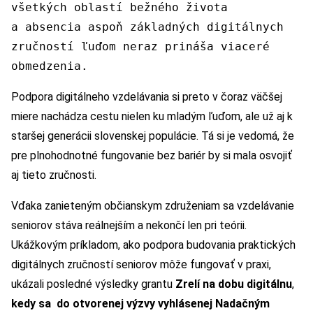
všetkých oblastí bežného života
a absencia aspoň základných digitálnych
zručností ľuďom neraz prináša viaceré
obmedzenia.
Podpora digitálneho vzdelávania si preto v čoraz väčšej
miere nachádza cestu nielen ku mladým ľuďom, ale už aj k
staršej generácii slovenskej populácie. Tá si je vedomá, že
pre plnohodnotné fungovanie bez bariér by si mala osvojiť
aj tieto zručnosti.
Vďaka zanieteným občianskym združeniam sa vzdelávanie
seniorov stáva reálnejším a nekončí len pri teórii.
Ukážkovým príkladom, ako podpora budovania praktických
digitálnych zručností seniorov môže fungovať v praxi,
ukázali posledné výsledky grantu
Zrelí na dobu digitálnu
,
kedy sa
do otvorenej výzvy vyhlásenej
Nadačným