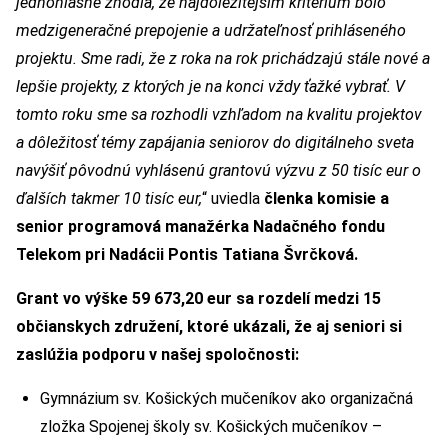
jednohlasne zhodla, že najdôležitejším kritérium bolo
medzigeneračné prepojenie a udržateľnosť prihláseného
projektu. Sme radi, že z roka na rok prichádzajú stále nové a
lepšie projekty, z ktorých je na konci vždy ťažké vybrať. V
tomto roku sme sa rozhodli vzhľadom na kvalitu projektov
a dôležitosť témy zapájania seniorov do digitálneho sveta
navýšiť pôvodnú vyhlásenú grantovú výzvu z 50 tisíc eur o
ďalších takmer 10 tisíc eur,
“ uviedla
členka komisie a
senior programová manažérka Nadačného fondu
Telekom pri Nadácii Pontis Tatiana Švrčková.
Grant vo výške 59 673,20 eur sa rozdelí medzi 15
občianskych združení, ktoré ukázali, že aj seniori si
zaslúžia podporu v našej spoločnosti:
Gymnázium sv. Košických mučeníkov ako organizačná
zložka Spojenej školy sv. Košických mučeníkov –