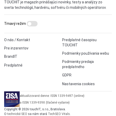
TOUCHIT je magazín prinášajúci novinky, testy a analýzy zo
sveta technológií, hardvéru, softvéru či mobilných operátorov.
Tmavý režim
O nás / Kontakt
Predplatné časopisu
TOUCHIT
Pre inzerentov
Podmienky používania webu
BrandIT
Podmienky predaja
Predplatné
predplatného
GDPR
Nastavenia cookies
aktualizované denne: ISSN 1339-9497 (online)
a ISSN 1339-939X (tlačené vydanie)
Copyright © 2026 touchIT, s.r.o., Bratislava.
O
technické SEO
sa nám stará
TechSEO Vitals
.