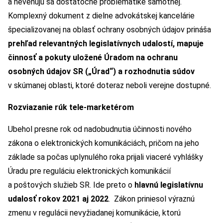
a nevenujú sa dostatočne problematike samotnej.
Komplexný dokument z dielne advokátskej kancelárie
špecializovanej na oblasť ochrany osobných údajov prináša
prehľad relevantných legislatívnych udalostí, mapuje
činnosť a pokuty uložené Úradom na ochranu
osobných údajov SR („Úrad“) a rozhodnutia súdov
v skúmanej oblasti, ktoré doteraz neboli verejne dostupné.
Rozviazanie rúk tele-marketérom
Ubehol presne rok od nadobudnutia účinnosti nového
zákona o elektronických komunikáciách, pričom na jeho
základe sa počas uplynulého roka prijali viaceré vyhlášky
Úradu pre reguláciu elektronických komunikácií
a poštových služieb SR. Ide preto o
hlavnú legislatívnu
udalosť rokov 2021 aj 2022
. Zákon priniesol výraznú
zmenu v regulácii nevyžiadanej komunikácie, ktorú