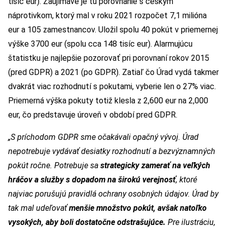
tisíc eur). Zaujímavé je tu porovnanie s českým
náprotivkom, ktorý mal v roku 2021 rozpočet 7,1 milióna
eur a 105 zamestnancov. Uložil spolu 40 pokút v priemernej
výške 3700 eur (spolu cca 148 tisíc eur). Alarmujúcu
štatistku je najlepšie pozorovať pri porovnaní rokov 2015
(pred GDPR) a 2021 (po GDPR). Zatiaľ čo Úrad vydá takmer
dvakrát viac rozhodnutí s pokutami, vyberie len o 27% viac.
Priemerná výška pokuty totiž klesla z 2,600 eur na 2,000
eur, čo predstavuje úroveň v období pred GDPR.
„S príchodom GDPR sme očakávali opačný vývoj. Úrad
nepotrebuje vydávať desiatky rozhodnutí a bezvýznamných
pokút ročne. Potrebuje sa
strategicky zamerať na veľkých
hráčov a služby s dopadom na širokú verejnosť
, ktoré
najviac porušujú pravidlá ochrany osobných údajov. Úrad by
tak mal udeľovať
menšie množstvo pokút, avšak natoľko
vysokých, aby boli dostatočne odstrašujúce.
Pre ilustráciu,