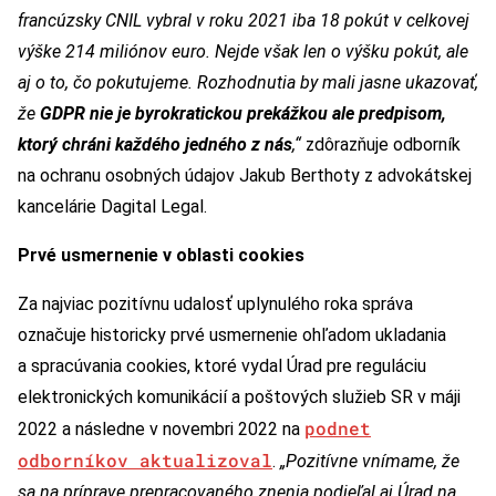
francúzsky CNIL vybral v roku 2021 iba 18 pokút v celkovej
výške 214 miliónov euro. Nejde však len o výšku pokút, ale
aj o to, čo pokutujeme. Rozhodnutia by mali jasne ukazovať,
že
GDPR nie je byrokratickou prekážkou ale predpisom,
ktorý chráni každého jedného z nás
,“
zdôrazňuje odborník
na ochranu osobných údajov Jakub Berthoty z advokátskej
kancelárie Dagital Legal.
Prvé usmernenie v oblasti cookies
Za najviac pozitívnu udalosť uplynulého roka správa
označuje historicky prvé usmernenie ohľadom ukladania
a spracúvania cookies, ktoré vydal Úrad pre reguláciu
elektronických komunikácií a poštových služieb SR v máji
podnet
2022 a následne v novembri 2022 na
odborníkov aktualizoval
.
„Pozitívne vnímame, že
sa na príprave prepracovaného znenia podieľal aj Úrad na