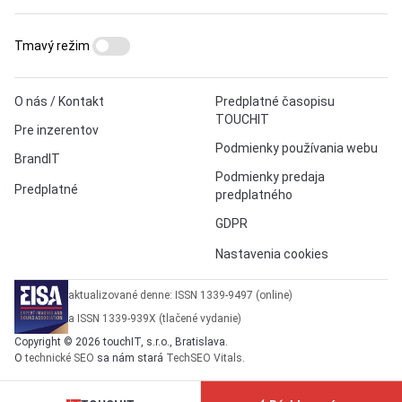
Tmavý režim
O nás / Kontakt
Predplatné časopisu
TOUCHIT
Pre inzerentov
Podmienky používania webu
BrandIT
Podmienky predaja
Predplatné
predplatného
GDPR
Nastavenia cookies
aktualizované denne: ISSN 1339-9497 (online)
a ISSN 1339-939X (tlačené vydanie)
Copyright © 2026 touchIT, s.r.o., Bratislava.
O
technické SEO
sa nám stará
TechSEO Vitals
.