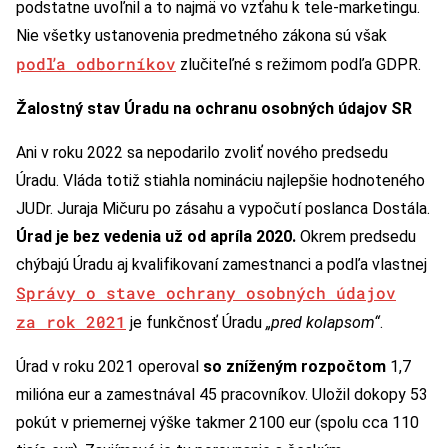
podstatne uvoľnil a to najmä vo vzťahu k tele-marketingu.
Nie všetky ustanovenia predmetného zákona sú však
podľa odborníkov
zlučiteľné s režimom podľa GDPR.
Žalostný stav Úradu na ochranu osobných údajov SR
Ani v roku 2022 sa nepodarilo zvoliť nového predsedu
Úradu. Vláda totiž stiahla nomináciu najlepšie hodnoteného
JUDr. Juraja Mičuru po zásahu a vypočutí poslanca Dostála.
Úrad je bez vedenia už od apríla 2020.
Okrem predsedu
chýbajú Úradu aj kvalifikovaní zamestnanci a podľa vlastnej
Správy o stave ochrany osobných údajov
za rok 2021
je funkčnosť Úradu
„pred kolapsom“
.
Úrad v roku 2021 operoval
so zníženým rozpočtom
1,7
milióna eur a zamestnával 45 pracovníkov. Uložil dokopy 53
pokút v priemernej výške takmer 2100 eur (spolu cca 110