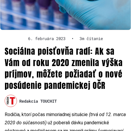
6. februára 2023
•
3m čítanie
Sociálna poisťovňa radí: Ak sa
Vám od roku 2020 zmenila výška
príjmov, môžete požiadať o nové
posúdenie pandemickej OČR
Redakcia TOUCHIT
Rodičia, ktorí počas mimoriadnej situácie
(trvá od 12. marca
2020 do súčasnosti)
už poberali dávku pandemické
ošetrovné a medzičasom sa im zmenili príjmy
(vymeriavací