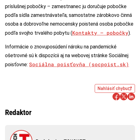
príslušnej pobočky – zamestnanec ju doručuje pobočke
podľa sídla zamestnávateľa; samostatne zárobkovo činná
osoba a dobrovoľne nemocensky poistená osoba pobočke
Kontakty – pobočky
podľa svojho trvalého pobytu (
).
Informácie o znovuposúdení nároku na pandemické
ošetrovné sú k dispozícii aj na webovej stránke Sociálnej
Sociálna poisťovňa (socpoist.sk)
poisťovne:
Nahlásiť chybu
Redaktor