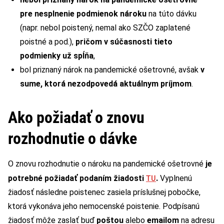
pre nesplnenie podmienok nároku
na túto dávku
(napr. nebol poistený, nemal ako SZČO zaplatené
poistné a pod.),
pričom v súčasnosti tieto
podmienky už spĺňa
,
bol priznaný nárok na pandemické ošetrovné, avšak
v
sume, ktorá nezodpovedá aktuálnym príjmom
.
Ako požiadať o znovu
rozhodnutie o dávke
O znovu rozhodnutie o nároku na pandemické ošetrovné
je
TU
potrebné požiadať podaním žiadosti
.
Vyplnenú
žiadosť následne poistenec zasiela príslušnej pobočke,
ktorá vykonáva jeho nemocenské poistenie. Podpísanú
žiadosť môže zaslať buď
poštou
alebo
emailom
na adresu