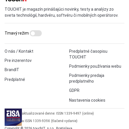
TOUCHIT je magazín prinášajúci novinky, testy a analýzy zo
sveta technológií, hardvéru, softvéru či mobilných operátorov.
Tmavý režim
O nás / Kontakt
Predplatné časopisu
TOUCHIT
Pre inzerentov
Podmienky používania webu
BrandIT
Podmienky predaja
Predplatné
predplatného
GDPR
Nastavenia cookies
aktualizované denne: ISSN 1339-9497 (online)
a ISSN 1339-939X (tlačené vydanie)
Copyright © 2026 touchIT, s.r.o., Bratislava.