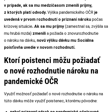
v prípade, ak sa mu medzičasom zmenili príjmy,
z ktorých platí odvody.
Výška pandemického OČR
je
uvedená v prvom rozhodnutí o priznaní nároku
počas
krízovej situácie
. Ak sa mu príjmy
(zamestnal sa, zvýšila sa
mu hrubá mzda)
zmenili
a požiada o znovurozhodnutie
o nároku na dávku,
novú výšku dávku mu Sociálna
poisťovňa uvedie v novom rozhodnutí.
Ktorí poistenci môžu požiadať
o nové rozhodnutie nároku na
pandemické OČR
Využiť možnosť požiadať o nové rozhodnutie o nároku na
túto dávku môže využiť poistenec, ktorému pôvodne:
nebol priznaný nárok na pandemické ošetrovné