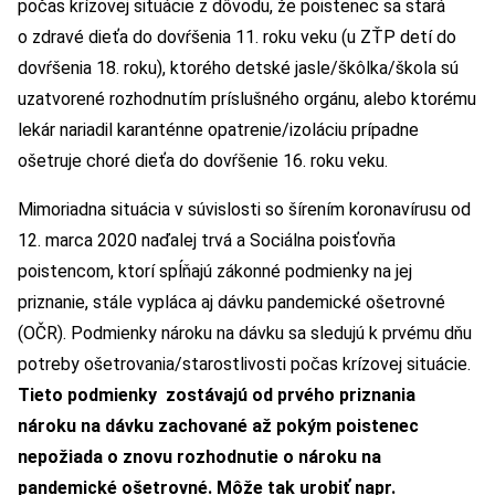
počas krízovej situácie z dôvodu, že poistenec sa stará
o zdravé dieťa do dovŕšenia 11. roku veku (u ZŤP detí do
dovŕšenia 18. roku), ktorého detské jasle/škôlka/škola sú
uzatvorené rozhodnutím príslušného orgánu, alebo ktorému
lekár nariadil karanténne opatrenie/izoláciu prípadne
ošetruje choré dieťa do dovŕšenie 16. roku veku.
Mimoriadna situácia v súvislosti so šírením koronavírusu od
12. marca 2020 naďalej trvá a Sociálna poisťovňa
poistencom, ktorí spĺňajú zákonné podmienky na jej
priznanie, stále vypláca aj dávku pandemické ošetrovné
(OČR). Podmienky nároku na dávku sa sledujú k prvému dňu
potreby ošetrovania/starostlivosti počas krízovej situácie.
Tieto podmienky zostávajú od prvého priznania
nároku na dávku zachované až pokým poistenec
nepožiada o znovu rozhodnutie o nároku na
pandemické ošetrovné. Môže tak urobiť napr.