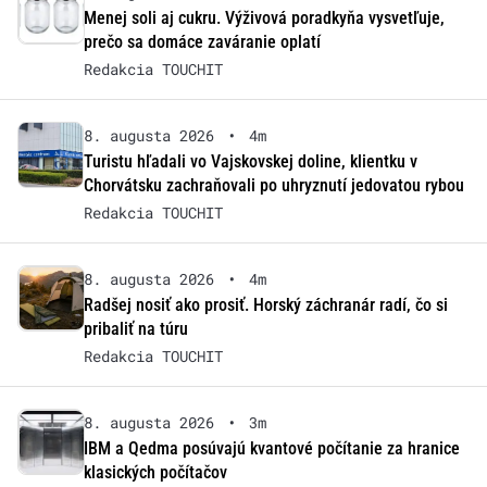
Menej soli aj cukru. Výživová poradkyňa vysvetľuje,
prečo sa domáce zaváranie oplatí
Redakcia TOUCHIT
8. augusta 2026
•
4m
Turistu hľadali vo Vajskovskej doline, klientku v
Chorvátsku zachraňovali po uhryznutí jedovatou rybou
Redakcia TOUCHIT
8. augusta 2026
•
4m
Radšej nosiť ako prosiť. Horský záchranár radí, čo si
pribaliť na túru
Redakcia TOUCHIT
8. augusta 2026
•
3m
IBM a Qedma posúvajú kvantové počítanie za hranice
klasických počítačov