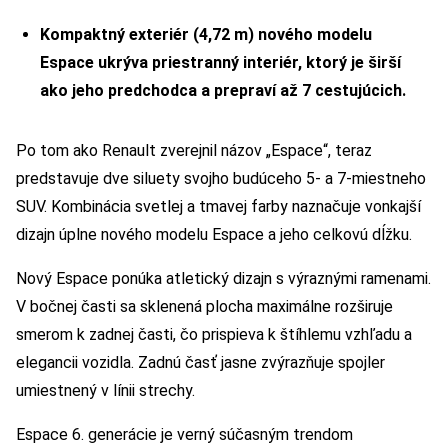
Kompaktný exteriér (4,72 m) nového modelu
Espace ukrýva priestranný interiér, ktorý je širší
ako jeho predchodca a prepraví až 7 cestujúcich.
Po tom ako Renault zverejnil názov „Espace“, teraz
predstavuje dve siluety svojho budúceho 5- a 7-miestneho
SUV. Kombinácia svetlej a tmavej farby naznačuje vonkajší
dizajn úplne nového modelu Espace a jeho celkovú dĺžku.
Nový Espace ponúka atletický dizajn s výraznými ramenami.
V bočnej časti sa sklenená plocha maximálne rozširuje
smerom k zadnej časti, čo prispieva k štíhlemu vzhľadu a
elegancii vozidla. Zadnú časť jasne zvýrazňuje spojler
umiestnený v línii strechy.
Espace 6. generácie je verný súčasným trendom