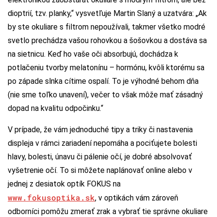
dioptrií, tzv. planky,“ vysvetľuje Martin Slaný a uzatvára: „Ak
by ste okuliare s filtrom nepoužívali, takmer všetko modré
svetlo prechádza vašou rohovkou a šošovkou a dostáva sa
na sietnicu. Keď ho vaše oči absorbujú, dochádza k
potlačeniu tvorby melatonínu – hormónu, kvôli ktorému sa
po západe slnka cítime ospalí. To je výhodné behom dňa
(nie sme toľko unavení), večer to však môže mať zásadný
dopad na kvalitu odpočinku.“
V prípade, že vám jednoduché tipy a triky či nastavenia
displeja v rámci zariadení nepomáha a pociťujete bolesti
hlavy, bolesti, únavu či pálenie očí, je dobré absolvovať
vyšetrenie očí. To si môžete naplánovať online alebo v
jednej z desiatok optík FOKUS na
www.fokusoptika.sk
, v optikách vám zároveň
odborníci pomôžu zmerať zrak a vybrať tie správne okuliare