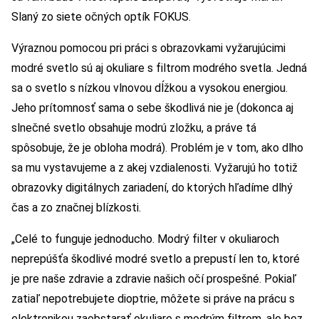
Slaný zo siete očných optík FOKUS.
Výraznou pomocou pri práci s obrazovkami vyžarujúcimi
modré svetlo sú aj okuliare s filtrom modrého svetla. Jedná
sa o svetlo s nízkou vlnovou dĺžkou a vysokou energiou.
Jeho prítomnosť sama o sebe škodlivá nie je (dokonca aj
slnečné svetlo obsahuje modrú zložku, a práve tá
spôsobuje, že je obloha modrá). Problém je v tom, ako dlho
sa mu vystavujeme a z akej vzdialenosti. Vyžarujú ho totiž
obrazovky digitálnych zariadení, do ktorých hľadíme dlhý
čas a zo značnej blízkosti.
„Celé to funguje jednoducho. Modrý filter v okuliaroch
neprepúšťa škodlivé modré svetlo a prepustí len to, ktoré
je pre naše zdravie a zdravie našich očí prospešné. Pokiaľ
zatiaľ nepotrebujete dioptrie, môžete si práve na prácu s
elektronikou zaobstarať okuliare s modrým filtrom, ale bez