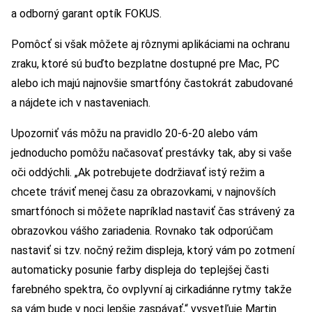
a odborný garant optík FOKUS.
Pomôcť si však môžete aj rôznymi aplikáciami na ochranu
zraku, ktoré sú buďto bezplatne dostupné pre Mac, PC
alebo ich majú najnovšie smartfóny častokrát zabudované
a nájdete ich v nastaveniach.
Upozorniť vás môžu na pravidlo 20-6-20 alebo vám
jednoducho pomôžu načasovať prestávky tak, aby si vaše
oči oddýchli. „Ak potrebujete dodržiavať istý režim a
chcete tráviť menej času za obrazovkami, v najnovších
smartfónoch si môžete napríklad nastaviť čas strávený za
obrazovkou vášho zariadenia. Rovnako tak odporúčam
nastaviť si tzv. nočný režim displeja, ktorý vám po zotmení
automaticky posunie farby displeja do teplejšej časti
farebného spektra, čo ovplyvní aj cirkadiánne rytmy takže
sa vám bude v noci lepšie zaspávať,“ vysvetľuje Martin