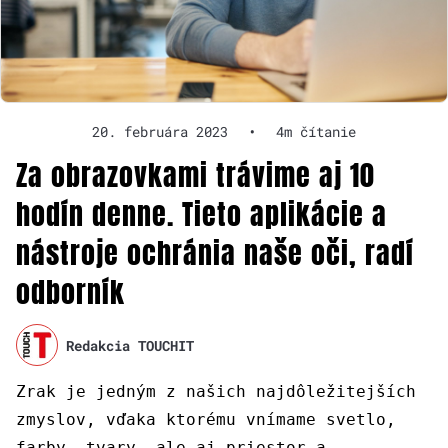
20. februára 2023
•
4m čítanie
Za obrazovkami trávime aj 10
hodín denne. Tieto aplikácie a
nástroje ochránia naše oči, radí
odborník
Redakcia TOUCHIT
Zrak je jedným z našich najdôležitejších
zmyslov, vďaka ktorému vnímame svetlo,
farby, tvary, ale aj priestor a