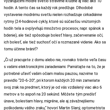
vyžarujúcimi modré svetlo strávime kľudne aj viac ako 10
hodín. A tento čas sa každý rok predlžuje. Dlhodobé
vystavenie modrému svetlu nielen rozhadzuje cirkadiánne
rytmy (24-hodinové cykly, ktoré sú súčasťou vnútorných
hodín tela a ovplyvňujú množstvo procesov, napr. spánok a
bdenie), ale tiež spôsobuje bolesť hlavy, začervenanie očí,
ich bolesť, ale tiež suchosť očí a rozmazané videnie. Ako sa
tomu účinne brániť?
„Či už pracujete z domu alebo nie, rovnako trávite veľa času
s vašimi elektronickými zariadeniami. Pamätajte na to, že je
potrebné uľaviť vašim očiam malou pauzou, nazvime to
pravidlo “20-6-20″, pri ktorom každých 20 min zameriate
svoj zrak na predmet, ktorý je od vás vzdialený viac ako 6
metrov a to aspoň na 20 sekúnd. Môžete tým predísť
únave, bolestiam hlavy, migréne, ale aj závažnejšiemu
poškodeniu vášho zraku,“ hovorí Martin Slaný, optometrista