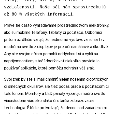
vzdialenosti. Naše oči nám sprostredkujú
až 80 % všetkých informácií.
Práve tie často vyhľadávame prostredníctvom elektroniky,
ako sú mobilné telefóny, tablety či počítače. Odborníci
pritom už dlhšie varujú, že nadmerné vystavovanie sa tzv.
modrému svetlu z displejov je pre oči namáhavé a škodlivé.
Aby ste svojim očiam pomohli oddýchnuť si a vyhli sa
nepríjemnostiam, stačí dodržiavať niekoľko pravidiel a
používať aplikácie, ktoré pomôžu ochrániť váš zrak.
Svoj zrak by ste si mali chrániť nielen nosením dioptrických
či slnečných okuliarov, ale tiež počas práce s počítačom či
telefónom. Monitory a LED panely vyžarujú modré svetlo
viacnásobne viac ako slnko či staršia zobrazovacia
technológia. Štúdie potvrdzujú, že denne nad zariadeniami