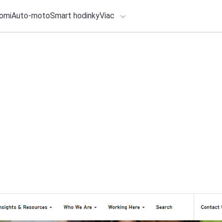
omi
Auto-moto
Smart hodinky
Viac
HLO BY VÁS ZAUJÍMAŤ
lačové správy
4. augusta 2026
•
3m
ADÁVANIA
Vrátenie tovaru do
Packeta zapája sv
Zadajte frázu pre vyhľadanie
Redakcia TOUCHIT