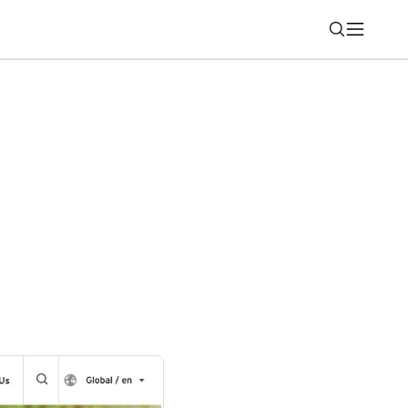
Nájsť
 tisícov e-shopov bude jednoduchšie.
oju sieť samoobslužných Z-BOXov