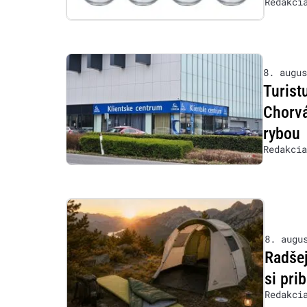
Redakci
8. augus
Turist
Chorvá
rybou
Redakcia
8. augu
Radšej
si prib
Redakci