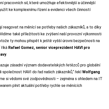
 pracovních sil, které umožňuje efektivnější a účinnější
yužít ke komplexnímu řízení a evidenci všech činností
í reagovat na měnící se potřeby našich zákazníků, a to díky
. Vidíme také příležitosti ke zvýšení naší provozní výkonnosti
tože ty mohou přispět k ještě vyšší úrovni bezpečnosti na
 říká
Rafael Gomez, senior viceprezident HAVI pro
ravy
.
kazuje zásadní význam dodavatelských řetězců pro globální
li společnost HAVI do řad našich zákazníků,“ řekl
Wolfgang
sme si vědomi své zodpovědnosti – zejména s ohledem na IT
arem plnit aktuální potřeby rychle se měnících