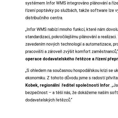
systémem Infor WMS integrováno plánování a řízení
řízení poptávky po službách, takže software lze v
distribučního centra.
„Infor WMS nabízí mnoho funkcí, které nám dovoluj
standardizaci, pokročilejšímu plánování a realizaci
zavedením nových technologií a automatizace, pro
pracovišti a zároveň zvýšit komfort zaměstnanců,“
operace dodavatelského řetězce a řízení přep
„S ohledem na současnou hospodářskou krizi se u
ekonomiku. Z tohoto důvodu jsme s radostí přivíta
Kobek, regionální ředitel společnosti Infor
. „J
bezpečnost – a těší nás, že dokážeme naším softw
dodavatelských řetězců.“