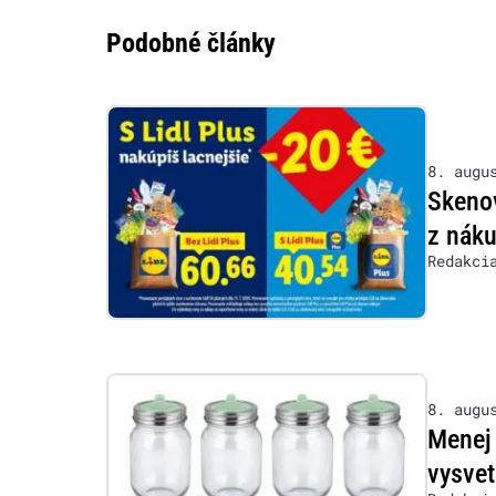
Podobné články
8. augu
Skenov
z nák
Redakci
8. augu
Menej 
vysvet