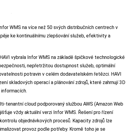
nfor WMS na více než 50 svých distribučních centrech v
pěje ke kontinuálnímu zlepšování služeb, efektivity a
 HAVI vybrala Infor WMS na základě špičkové technologické
T bezpečnosti, nepřetržitou dostupnost služeb, optimální
edovatelnosti potravin v celém dodavatelském řetězci. HAVI
zení skladových operací a plánování zdrojů, které zahrnují 3D
a informacích.
multi-tenantní cloud podporovaný službou AWS (Amazon Web
išťuje vždy aktuální verzi Infor WMS. Řešení pro řízení
 kontrolu objednávkových procesů. Kapacity zdrojů lze
imalizovat provoz podle potřeby. Kromě toho je se