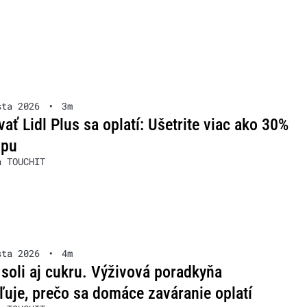
sta 2026
•
3m
ať Lidl Plus sa oplatí: Ušetrite viac ako 30%
upu
a TOUCHIT
sta 2026
•
4m
soli aj cukru. Výživová poradkyňa
ľuje, prečo sa domáce zaváranie oplatí