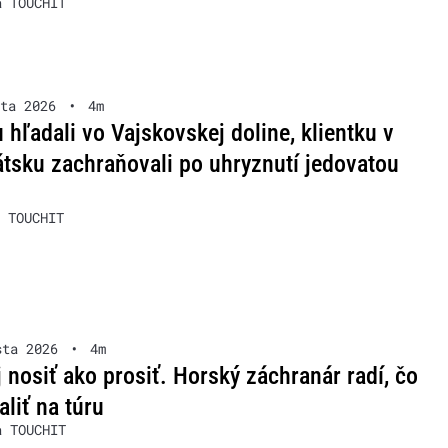
a TOUCHIT
ta 2026
•
4m
u hľadali vo Vajskovskej doline, klientku v
tsku zachraňovali po uhryznutí jedovatou
 TOUCHIT
sta 2026
•
4m
 nosiť ako prosiť. Horský záchranár radí, čo
aliť na túru
a TOUCHIT