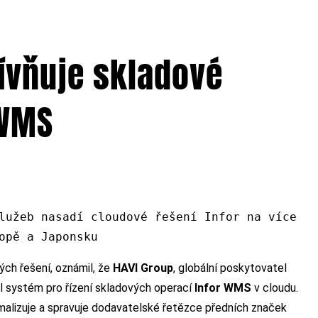
tívňuje skladové
 WMS
lužeb nasadí cloudové řešení Infor na více
ropě a Japonsku
ch řešení, oznámil, že
HAVI Group
, globální poskytovatel
il systém pro řízení skladových operací
Infor WMS
v cloudu.
timalizuje a spravuje dodavatelské řetězce předních značek