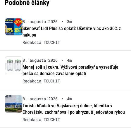
Podobné články
8. augusta 2026
•
3m
Skenovať Lidl Plus sa oplatí: Ušetrite viac ako 30% z
nákupu
Redakcia TOUCHIT
8. augusta 2026
•
4m
Menej soli aj cukru. Výživová poradkyňa vysvetľuje,
prečo sa domáce zaváranie oplatí
Redakcia TOUCHIT
8. augusta 2026
•
4m
Turistu hľadali vo Vajskovskej doline, klientku v
Chorvátsku zachraňovali po uhryznutí jedovatou rybou
Redakcia TOUCHIT