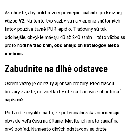
Ak chcete, aby boli brožúry pevnejšie, siahnite po
knižnej
väzbe V2
. Na tento typ väzby sa na vlepenie vnútorných
listov používa tavné PUR lepidlo. Tlačoviny sú tak
odolnejšie, obvykle mávajú 48 až 240 strán – táto väzba sa
preto hodí na
tlač kníh, obsiahlejších katalógov alebo
učebníc.
Zabudnite na dlhé odstavce
Okrem väzby je dôležitý aj obsah brožúry. Pred tlačou
brožúry zvážte, čo všetko by ste na tlačovine chceli mať
napísané.
Pri tvorbe myslite na to, že potenciálni zákazníci nemajú
obvykle veľa času na čítanie. Musíte ich preto zaujať na
prvý pohľad. Namiesto dlhých odstavcov sa držte