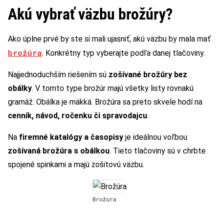
Akú vybrať väzbu brožúry?
Ako úplne prvé by ste si mali ujasniť, akú väzbu by mala mať
brožúra
. Konkrétny typ vyberajte podľa danej tlačoviny.
Najjednoduchším riešením sú
zošívané brožúry bez
obálky
. V tomto type brožúr majú všetky listy rovnakú
gramáž. Obálka je mäkká. Brožúra sa preto skvele hodí na
cenník, návod, ročenku či spravodajcu
.
Na
firemné katalógy a časopisy
je ideálnou voľbou
zošívaná brožúra s obálkou
. Tieto tlačoviny sú v chrbte
spojené spinkami a majú zošitovú väzbu.
Brožúra