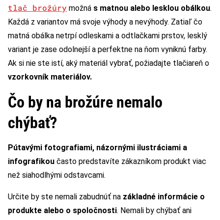
tlač brožúry
možná
s matnou alebo lesklou obálkou
.
Každá z variantov má svoje výhody a nevýhody. Zatiaľ čo
matná obálka netrpí odleskami a odtlačkami prstov, lesklý
variant je zase odolnejší a perfektne na ňom vyniknú farby.
Ak si nie ste istí, aký materiál vybrať, požiadajte tlačiareň o
vzorkovník materiálov.
Čo by na brožúre nemalo
chýbať?
Pútavými fotografiami, názornými ilustráciami a
infografikou
často predstavíte zákazníkom produkt viac
než siahodlhými odstavcami.
Určite by ste nemali zabudnúť na
základné informácie o
produkte alebo o spoločnosti
. Nemali by chýbať ani