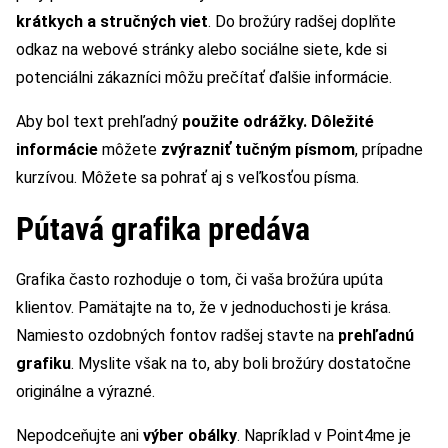
krátkych a stručných viet
. Do brožúry radšej doplňte
odkaz na webové stránky alebo sociálne siete, kde si
potenciálni zákazníci môžu prečítať ďalšie informácie.
Aby bol text prehľadný
použite odrážky. Dôležité
informácie
môžete
zvýrazniť tučným písmom
, prípadne
kurzívou. Môžete sa pohrať aj s veľkosťou písma.
Pútavá grafika predáva
Grafika často rozhoduje o tom, či vaša brožúra upúta
klientov. Pamätajte na to, že v jednoduchosti je krása.
Namiesto ozdobných fontov radšej stavte na
prehľadnú
grafiku
. Myslite však na to, aby boli brožúry dostatočne
originálne a výrazné.
Nepodceňujte ani
výber obálky
. Napríklad v Point4me je