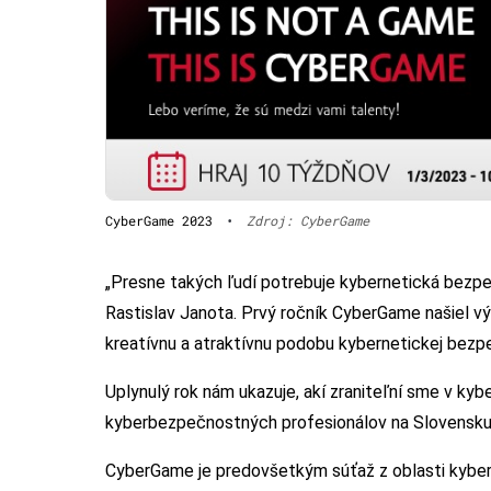
CyberGame 2023
•
Zdroj: CyberGame
„Presne takých ľudí potrebuje kybernetická bezp
Rastislav Janota. Prvý ročník CyberGame našiel vý
kreatívnu a atraktívnu podobu kybernetickej bezp
Uplynulý rok nám ukazuje, akí zraniteľní sme v ky
kyberbezpečnostných profesionálov na Slovensku 
CyberGame je predovšetkým súťaž z oblasti kyber