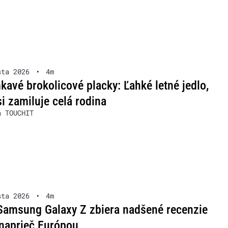
sta 2026
•
4m
avé brokolicové placky: Ľahké letné jedlo,
si zamiluje celá rodina
a TOUCHIT
sta 2026
•
4m
Samsung Galaxy Z zbiera nadšené recenzie
naprieč Európou