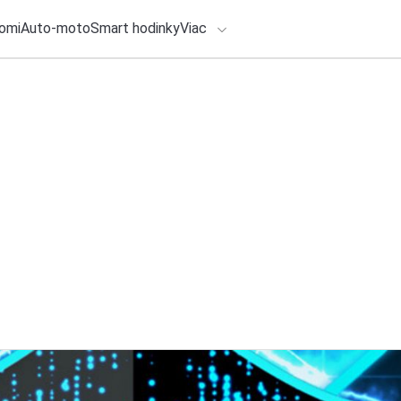
omi
Auto-moto
Smart hodinky
Viac
HLO BY VÁS ZAUJÍMAŤ
lačové správy
ADÁVANIA
5. augusta 2026
•
4m
V júli sa na Sloven
Zadajte frázu pre vyhľadanie
Redakcia TOUCHIT