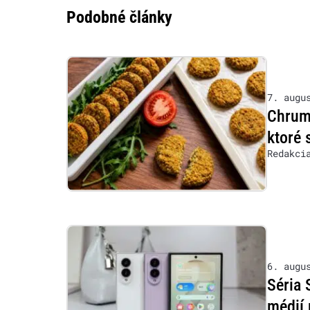
Podobné články
7. augu
Chrumk
ktoré 
Redakci
6. augu
Séria 
médií 