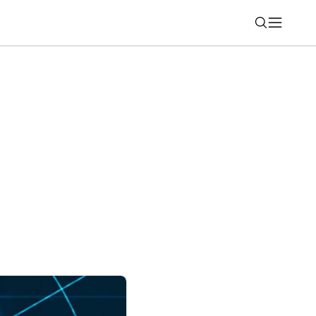
Nájsť
sku predalo vyše 37-tisíc jazdených áut