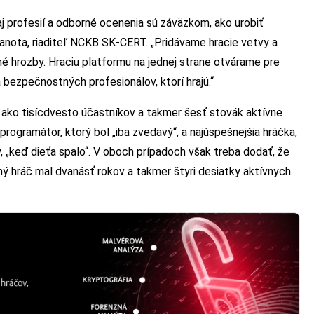
j profesií a odborné ocenenia sú záväzkom, ako urobiť
Janota, riaditeľ NCKB SK-CERT. „Pridávame hracie vetvy a
é hrozby. Hraciu platformu na jednej strane otvárame pre
 bezpečnostných profesionálov, ktorí hrajú.“
 ako tisícdvesto účastníkov a takmer šesť stovák aktívne
rogramátor, ktorý bol „iba zvedavý“, a najúspešnejšia hráčka,
 „keď dieťa spalo“. V oboch prípadoch však treba dodať, že
ný hráč mal dvanásť rokov a takmer štyri desiatky aktívnych