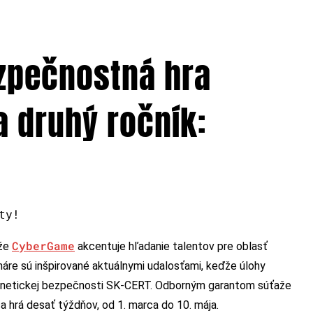
zpečnostná hra
 druhý ročník:
ty!
CyberGame
aže
akcentuje hľadanie talentov pre oblasť
áre sú inšpirované aktuálnymi udalosťami, keďže úlohy
bernetickej bezpečnosti SK-CERT. Odborným garantom súťaže
hrá desať týždňov, od 1. marca do 10. mája.