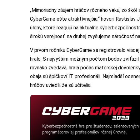
„Mimoriadny záujem hráčov rôzneho veku, zo škôl a
CyberGame ešte atraktívnejšiu,“ hovorí Rastislav 
úlohy, ktoré reagujú na aktuálne kyberbezpečnostn
širokú verejnosť, na druhej zvyšujeme náročnosť na
V prvom ročníku CyberGame sa registrovalo viacej
hralo. S najvyšším možným počtom bodov zvíťazil p
rovnako zvedavá, hrala počas materskej dovolenky,
obaja sú špičkoví IT profesionáli. Najmladší ocene
hráčov uviedli, že sú učitelia.