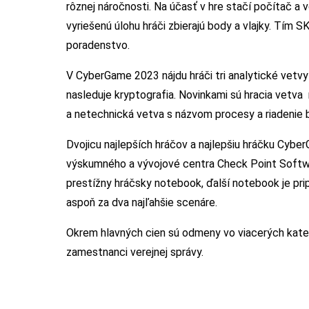
rôznej náročnosti. Na účasť v hre stačí počítač a
vyriešenú úlohu hráči zbierajú body a vlajky. Tím
poradenstvo.
V CyberGame 2023 nájdu hráči tri analytické vetv
nasleduje kryptografia. Novinkami sú hracia vetv
a netechnická vetva s názvom procesy a riadenie 
Dvojicu najlepších hráčov a najlepšiu hráčku Cy
výskumného a vývojové centra Check Point Softwar
prestížny hráčsky notebook, ďalší notebook je pri
aspoň za dva najľahšie scenáre.
Okrem hlavných cien sú odmeny vo viacerých kategó
zamestnanci verejnej správy.