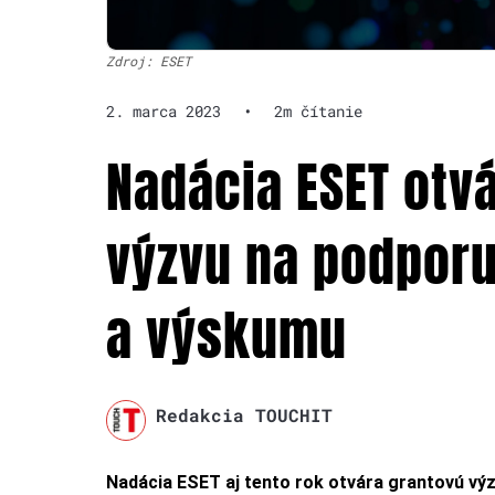
Zdroj: ESET
2. marca 2023
•
2m čítanie
Nadácia ESET otv
výzvu na podporu
a výskumu
Redakcia TOUCHIT
Nadácia ESET aj tento rok otvára grantovú vý