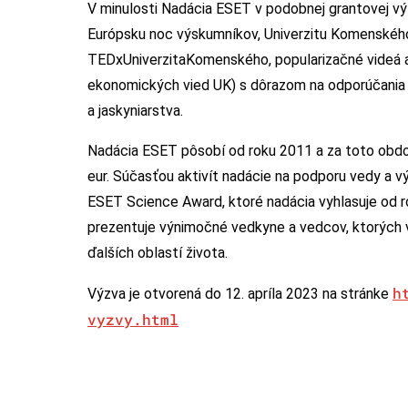
V minulosti Nadácia ESET v podobnej grantovej v
Európsku noc výskumníkov, Univerzitu Komenského 
TEDxUniverzitaKomenského, popularizačné videá a k
ekonomických vied UK) s dôrazom na odporúčania 
a jaskyniarstva.
Nadácia ESET pôsobí od roku 2011 a za toto obdo
eur. Súčasťou aktivít nadácie na podporu vedy a
ESET Science Award, ktoré nadácia vyhlasuje od 
prezentuje výnimočné vedkyne a vedcov, ktorých v
ďalších oblastí života.
h
Výzva je otvorená do 12. apríla 2023 na stránke
vyzvy.html