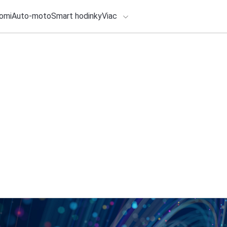
omi
Auto-moto
Smart hodinky
Viac
HLO BY VÁS ZAUJÍMAŤ
lačové správy
4. augusta 2026
•
5m
ADÁVANIA
Acronis urýchľuje 
poskytovateľov ria
Zadajte frázu pre vyhľadanie
Redakcia TOUCHIT