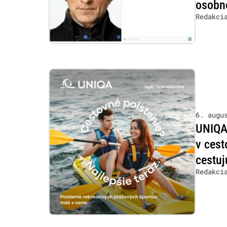
osobn
Redakci
6. augu
UNIQA 
v cest
cestuj
Redakci