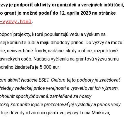
y je podporiť aktivity organizácií a verejných inštitúcií,
o grant je možné podať do 12. apríla 2023 na stránke
-vyzvy.html
.
porí projekty, ktoré popularizujú vedu a výskum na
ršej komunite ľudí a majú dlhodobý prínos. Do výzvy sa môžu
cie, neinvestičné fondy, nadácie, školy a obce, rozpočtové
rávnických osôb. Nadácia vyčlenila na grantovú výzvu sumu
dného žiadateľa je 5 000 eur.
om aktivít Nadácie ESET. Cieľom tejto podpory je zväčšovať
ýsledky vedeckej práce verejnosti a vysvetľovať ich význam.
nohokrát spochybňované, zamieňané za hoaxy
ckej komunite lepšie prezentovať jej výsledky a prínos vedy
ľuje dôvody otvorenia grantovej výzvy Lucia Marková,