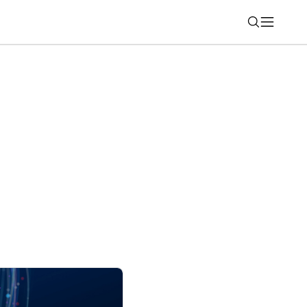
Nájsť
natívnu AI podporu autonómnych IT pre
dených služieb (MSP)