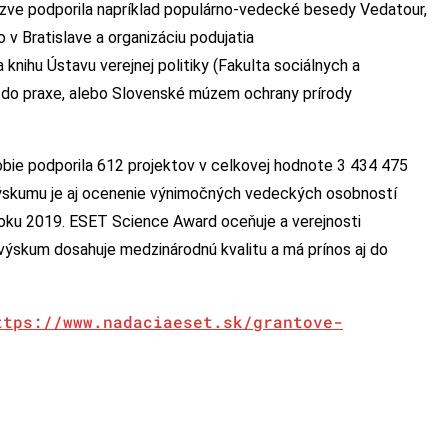
ýzve podporila napríklad populárno-vedecké besedy Vedatour,
v Bratislave a organizáciu podujatia
nihu Ústavu verejnej politiky (Fakulta sociálnych a
do praxe, alebo Slovenské múzem ochrany prírody
bie podporila 612 projektov v celkovej hodnote 3 434 475
 výskumu je aj ocenenie výnimočných vedeckých osobností
roku 2019. ESET Science Award oceňuje a verejnosti
ýskum dosahuje medzinárodnú kvalitu a má prínos aj do
ttps://www.nadaciaeset.sk/grantove-