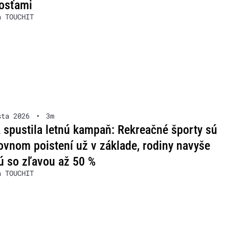
osťami
a TOUCHIT
sta 2026
•
3m
spustila letnú kampaň: Rekreačné športy sú
ovnom poistení už v základe, rodiny navyše
ú so zľavou až 50 %
a TOUCHIT