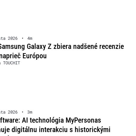
sta 2026
•
4m
Samsung Galaxy Z zbiera nadšené recenzie
naprieč Európou
a TOUCHIT
sta 2026
•
3m
ftware: AI technológia MyPersonas
je digitálnu interakciu s historickými