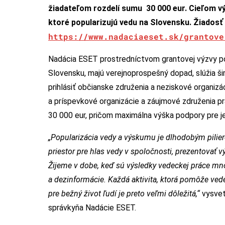
žiadateľom rozdelí sumu 30 000 eur. Cieľom výzv
ktoré popularizujú vedu na Slovensku. Žiadosť 
https://www.nadaciaeset.sk/grantove
Nadácia ESET prostredníctvom grantovej výzvy pod
Slovensku, majú verejnoprospešný dopad, slúžia ši
prihlásiť občianske združenia a neziskové organizá
a príspevkové organizácie a záujmové združenia p
30 000 eur, pričom maximálna výška podpory pre je
„Popularizácia vedy a výskumu je dlhodobým pilier
priestor pre hlas vedy v spoločnosti, prezentovať v
Žijeme v dobe, keď sú výsledky vedeckej práce m
a dezinformácie. Každá aktivita, ktorá pomôže vede
pre bežný život ľudí je preto veľmi dôležitá,“
vysvet
správkyňa Nadácie ESET.