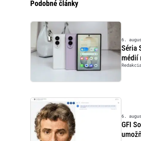
Podobné články
6. augu
Séria 
médií 
Redakci
6. augu
GFI So
umožňu