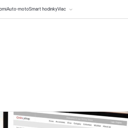
omi
Auto-moto
Smart hodinky
Viac
HLO BY VÁS ZAUJÍMAŤ
lačové správy
ADÁVANIA
28. júla 2026
•
3m
Dovolenková kuchyň
Zadajte frázu pre vyhľadanie
chute Stredomoria
Redakcia TOUCHIT