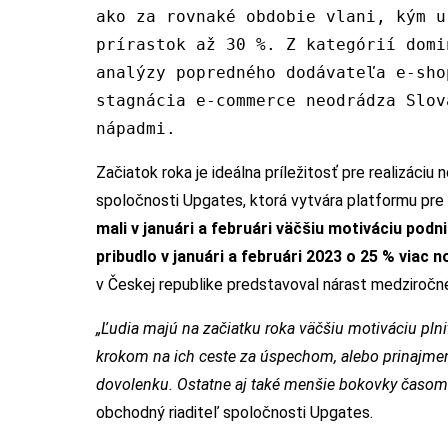
ako za rovnaké obdobie vlani, kým u
prírastok až 30 %. Z kategórií domi
analýzy popredného dodávateľa e-sho
stagnácia e-commerce neodrádza Slov
nápadmi.
Začiatok roka je ideálna príležitosť pre realizáciu
spoločnosti Upgates, ktorá vytvára platformu pre
mali v januári a februári väčšiu motiváciu podn
pribudlo v januári a februári 2023 o 25 % viac 
v Českej republike predstavoval nárast medziročn
„Ľudia majú na začiatku roka väčšiu motiváciu plni
krokom na ich ceste za úspechom, alebo prinajme
dovolenku. Ostatne aj také menšie bokovky časom 
obchodný riaditeľ spoločnosti Upgates.