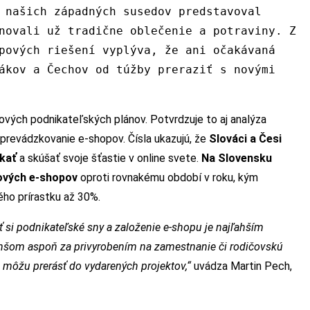
 našich západných susedov predstavoval
novali už tradične oblečenie a potraviny. Z
pových riešení vyplýva, že ani očakávaná
ákov a Čechov od túžby preraziť s novými
 nových podnikateľských plánov. Potvrdzuje to aj analýza
 prevádzkovanie e-shopov. Čísla ukazujú, že
Slováci a Česi
ikať
a skúšať svoje šťastie v online svete.
Na Slovensku
nových e-shopov
oproti rovnakému období v roku, kým
ého prírastku až 30%.
ť si podnikateľské sny a založenie e-shopu je najľahším
nšom aspoň za privyrobením na zamestnanie či rodičovskú
môžu prerásť do vydarených projektov,“
uvádza Martin Pech,