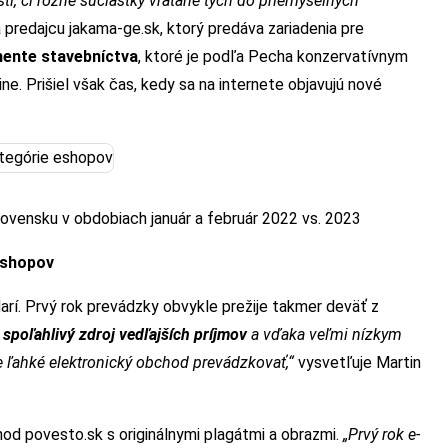
i, či rôzne súčiastky vrátane tých do priemyselných
 predajcu jakama-ge.sk, ktorý predáva zariadenia pre
mente stavebníctva
, ktoré je podľa Pecha konzervatívnym
ne. Prišiel však čas, kedy sa na internete objavujú nové
ovensku v obdobiach január a február 2022 vs. 2023
-shopov
í. Prvý rok prevádzky obvykle prežije takmer deväť z
a
spoľahlivý zdroj vedľajších príjmov
a vďaka veľmi nízkym
 ľahké elektronický obchod prevádzkovať,“
vysvetľuje Martin
od povesto.sk s originálnymi plagátmi a obrazmi.
„Prvý rok e-