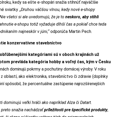
lroku, kedy sa ešte e-shopári snažia stihnúť najväčšie
né sviatky.
„Druhou väčšou vlnou, kedy nové e-shopy
ie všetci si ale uvedomujú, že je to
neskoro, aby stihli
ehnutie e-shopu totiž vyžaduje dlhší čas a pokiaľ chce teda
dnikaním najneskôr v júni,“
odporúča Martin Pech.
stie konzervatívne stavebníctvo
obľúbenejšími kategóriami sú v oboch krajinách už
potom prevláda kategória hobby a voľný čas, kým v Česku
inách dominujú pokrmy a pochutiny domácej výroby. V roku
z oblastí, ako elektronika, stavebníctvo či zdravie (doplnky
ií spôsobil, že percentuálne zastúpenie najrozšírenejších
dominujú veľkí hráči ako napríklad Alza či Datart.
a preto snažia nachádzať
príležitosti pre špecifické produkty
,