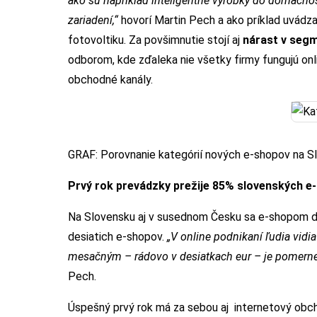
ako sú napríklad inteligentné výrobky do domácnost
zariadení,“
hovorí Martin Pech a ako príklad uvádza
fotovoltiku. Za povšimnutie stojí aj
nárast v seg
odborom, kde zďaleka nie všetky firmy fungujú onli
obchodné kanály.
GRAF: Porovnanie kategórií nových e-shopov na Sl
Prvý rok prevádzky prežije 85% slovenských e
Na Slovensku aj v susednom Česku sa e-shopom dar
desiatich e-shopov.
„V online podnikaní ľudia vidi
mesačným – rádovo v desiatkach eur – je pomerne
Pech.
Úspešný prvý rok má za sebou aj internetový obch