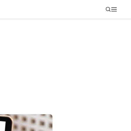
Nájsť
a bez balenia kufrov. Zažite autentické