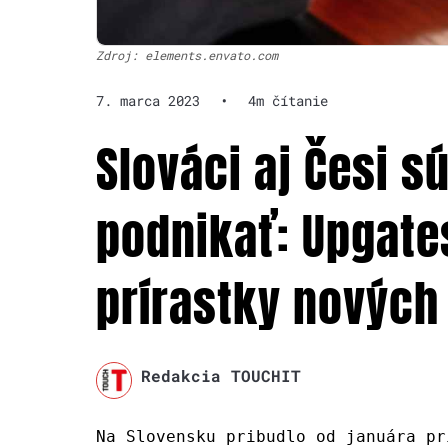
Zdroj: elements.envato.com
7. marca 2023
•
4m čítanie
Slováci aj Česi s
podnikať: Upgate
prírastky nových
Redakcia TOUCHIT
Na Slovensku pribudlo od januára pr