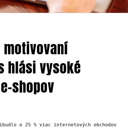
ú motivovaní
s hlási vysoké
 e-shopov
ibudlo o 25 % viac internetových obchodov