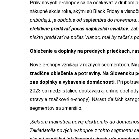
Príliv nových e-shopov sa dá očakávať v druhom po
nákupné akcie roka, akými sú Black Friday a vianoč
pribúdajú, je obdobie od septembra do novembra. N
efektívne predávať počas najbližších sviatkov
. Zab
niekto predávať na počas Vianoc, mal by začať s po
Oblečenie a doplnky na predných priečkach, ra
Nové e-shopy vznikajú v rôznych segmentoch.
Naj
tradične oblečenia a potraviny. Na Slovensku 
zas doplnky a vybavenie domácnosti.
Pri potrav
2023 sa medzi stálice dostávajú aj online obchody 
stravy a značkové e-shopy). Nárast ďalších kategór
segmentov sa zmenšilo.
„Sektoru mainstreamovej elektroniky do domácnosti 
Zakladatelia nových e-shopov z tohto segmentu s