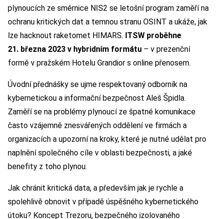
plynoucích ze směrnice NIS2 se letošní program zaměří na
ochranu kritických dat a temnou stranu OSINT a ukáže, jak
lze hacknout raketomet HIMARS.
ITSW proběhne
21. března 2023 v hybridním formátu
– v prezenční
formě v pražském Hotelu Grandior s online přenosem.
Úvodní přednášky se ujme respektovaný odborník na
kybernetickou a informační bezpečnost Aleš Špidla.
Zaměří se na problémy plynoucí ze špatné komunikace
často vzájemně znesvářených oddělení ve firmách a
organizacích a upozorní na kroky, které je nutné udělat pro
naplnění společného cíle v oblasti bezpečnosti, a jaké
benefity z toho plynou.
Jak chránit kritická data, a především jak je rychle a
spolehlivě obnovit v případě úspěšného kybernetického
útoku? Koncept Trezoru, bezpečného izolovaného