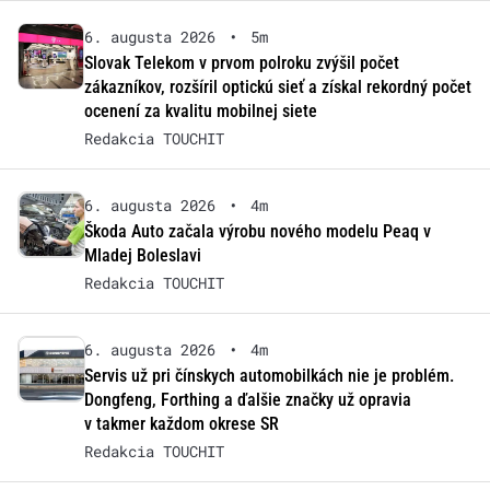
6. augusta 2026
•
5m
Slovak Telekom v prvom polroku zvýšil počet
zákazníkov, rozšíril optickú sieť a získal rekordný počet
ocenení za kvalitu mobilnej siete
Redakcia TOUCHIT
6. augusta 2026
•
4m
Škoda Auto začala výrobu nového modelu Peaq v
Mladej Boleslavi
Redakcia TOUCHIT
6. augusta 2026
•
4m
Servis už pri čínskych automobilkách nie je problém.
Dongfeng, Forthing a ďalšie značky už opravia
v takmer každom okrese SR
Redakcia TOUCHIT