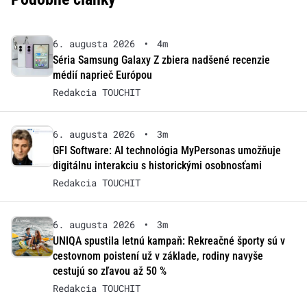
6. augusta 2026
•
4m
Séria Samsung Galaxy Z zbiera nadšené recenzie
médií naprieč Európou
Redakcia TOUCHIT
6. augusta 2026
•
3m
GFI Software: AI technológia MyPersonas umožňuje
digitálnu interakciu s historickými osobnosťami
Redakcia TOUCHIT
6. augusta 2026
•
3m
UNIQA spustila letnú kampaň: Rekreačné športy sú v
cestovnom poistení už v základe, rodiny navyše
cestujú so zľavou až 50 %
Redakcia TOUCHIT