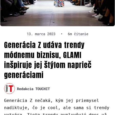
13. marca 2023
•
6m čítanie
Generácia Z udáva trendy
módnemu biznisu, GLAMI
inšpiruje jej štýlom naprieč
generáciami
Redakcia TOUCHIT
Generácia Z nečaká, kým jej priemysel
nadiktuje, čo je cool, ale sama si trendy
vytvára. Tieto trendy ovplyvňujú dnes už