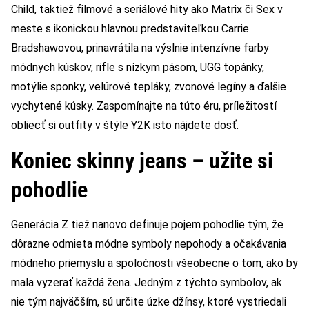
Child, taktiež filmové a seriálové hity ako Matrix či Sex v
meste s ikonickou hlavnou predstaviteľkou Carrie
Bradshawovou, prinavrátila na výslnie intenzívne farby
módnych kúskov, rifle s nízkym pásom, UGG topánky,
motýlie sponky, velúrové tepláky, zvonové legíny a ďalšie
vychytené kúsky. Zaspomínajte na túto éru, príležitostí
obliecť si outfity v štýle Y2K isto nájdete dosť.
Koniec skinny jeans – užite si
pohodlie
Generácia Z tiež nanovo definuje pojem pohodlie tým, že
dôrazne odmieta módne symboly nepohody a očakávania
módneho priemyslu a spoločnosti všeobecne o tom, ako by
mala vyzerať každá žena. Jedným z týchto symbolov, ak
nie tým najväčším, sú určite úzke džínsy, ktoré vystriedali