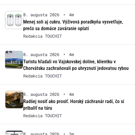
8. augusta 2026
•
4m
Menej soli aj cukru. Výživová poradkyňa vysvetľuje,
prečo sa domáce zaváranie oplatí
Redakcia TOUCHIT
8. augusta 2026
•
4m
Turistu hľadali vo Vajskovskej doline, klientku v
Chorvátsku zachraňovali po uhryznutí jedovatou rybou
Redakcia TOUCHIT
8. augusta 2026
•
4m
Radšej nosiť ako prosiť. Horský záchranár radí, čo si
pribaliť na túru
Redakcia TOUCHIT
8. augusta 2026
•
3m