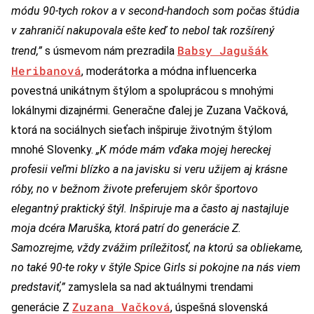
módu 90-tych rokov a v second-handoch som počas štúdia
v zahraničí nakupovala ešte keď to nebol tak rozšírený
Babsy Jagušák
trend,”
s úsmevom nám prezradila
Heribanová
, moderátorka a módna influencerka
povestná unikátnym štýlom a spoluprácou s mnohými
lokálnymi dizajnérmi. Generačne ďalej je Zuzana Vačková,
ktorá na sociálnych sieťach inšpiruje životným štýlom
mnohé Slovenky.
„K móde mám vďaka mojej hereckej
profesii veľmi blízko a na javisku si veru užijem aj krásne
róby, no v bežnom živote preferujem skôr športovo
elegantný praktický štýl. Inšpiruje ma a často aj nastajluje
moja dcéra Maruška, ktorá patrí do generácie Z.
Samozrejme, vždy zvážim príležitosť, na ktorú sa obliekame,
no také 90-te roky v štýle Spice Girls si pokojne na nás viem
predstaviť,”
zamyslela sa nad aktuálnymi trendami
Zuzana Vačková
generácie Z
, úspešná slovenská