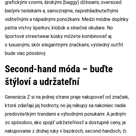
grafickými vzormi, širokými (baggy) džínsami, oversized
bielymi teniskami a, samozrejme, neprehliadnuteľnými
viditeľnými a nápadnými ponožkami. Medzi módne doplnky
patria vrstvy šperkov, klobúk a slnečné okuliare. No
športové streetwear kúsky môžete kombinovať aj
s luxusnými, skôr elegantnými značkami, výsledný outfit
bude viac pôsobivý.
Second-hand móda – buďte
štýloví a udržateľní
Generácia Z si na jednej strane praje nakupovať od značiek,
ktoré zdieľajú jej hodnoty, no jej nákupy sa nakoniec riadia
predovšetkým trendami a výhodnými ponukami. A jedným
zo spôsobov, ako spojiť udržateľnosť a dostupné ceny, je
nakupovanie z druhej ruky v bazároch, second-handoch, či