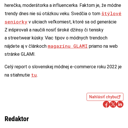
herečka, moderátorka a influencerka. Faktom je, že módne
štýlové
trendy dnes nie sú otázkou veku. Svedčia o tom
seniorky
v uliciach veľkomiest, ktoré sa od generácie
Z inšpirovali a naučili nosiť široké džínsy či tenisky
a streetwear kúsky. Viac tipov o módnych trendoch
magazínu GLAMI
nájdete aj v článkoch
priamo na web
stránke GLAMI.
Celý report o slovenskej módnej e-commerce roku 2022 je
tu
na stiahnutie
.
Nahlásiť chybu
Redaktor