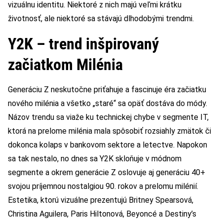
vizuálnu identitu. Niektoré z nich majú veľmi krátku
životnosť, ale niektoré sa stávajú dlhodobými trendmi.
Y2K – trend inšpirovaný
začiatkom Milénia
Generáciu Z neskutočne priťahuje a fascinuje éra začiatku
nového milénia a všetko „staré“ sa opäť dostáva do módy.
Názov trendu sa viaže ku technickej chybe v segmente IT,
ktorá na prelome milénia mala spôsobiť rozsiahly zmätok či
dokonca kolaps v bankovom sektore a letectve. Napokon
sa tak nestalo, no dnes sa Y2K skloňuje v módnom
segmente a okrem generácie Z oslovuje aj generáciu 40+
svojou príjemnou nostalgiou 90. rokov a prelomu milénií.
Estetika, ktorú vizuálne prezentujú Britney Spearsová,
Christina Aguilera, Paris Hiltonová, Beyoncé a Destiny’s