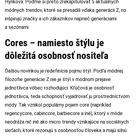
Hynková. Poďme si preto zrekapitulovať 5 aktuálnych
módnych trendov, ktoré sa presadili vďaka generácii Z, no
inšpirujú značky a ich zákazníkov naprieč generáciami
a sezónami.
Cores – namiesto štýlu je
dôležitá osobnosť nositeľa
Ďalšou novinkou je redefinícia pojmu štýl. Podľa módnej
filozofie generácie Z nie je štýl v módnom prejave
jednotlivca vôbec rozhodujúci. Kľúčová je osobnosť
jednotlivca, teda schopnosť vyjadrovať ju prostredníctvom
módy. Tak vznikol populárny pojem core (napríklad
regencycore, cabincore, barbiecore a iné), ktorý v móde
neodráža nič iné ako micro trendy vznikajúce na sociálnych
sieťach, ktoré rezonujú s osobnosťou človeka a majú silnú