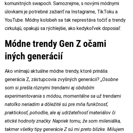
komunitných swapoch. Samozrejme, s novými módnymi
úlovkami je potrebné zažiariť na Instagrame, TikToku a
YouTube. Módny kolobeh sa tak neprestáva točiť a trendy
cirkulujú, opakujú sa rýchlejšie, ako kedykoľvek doposiaľ.
Módne trendy Gen Z očami
iných generácií
Ako vnímajú aktuálne módne trendy, ktoré prináša
generácia Z, zástupcovia zvyšných generácií?
„Osobne
som si prešla rôznymi trendami aj obdobím
experimentovania s módou, momentálne sa už trendami
natoľko neriadim a dôležité sú pre mňa funkčnosť,
praktickosť, pohodlie, ale aj udržateľnosť materiálov či
etické hodnoty značky. Napriek tomu, že som mileniálka,
takmer všetky tipy generácie Z sú mi preto blízke. Milujem