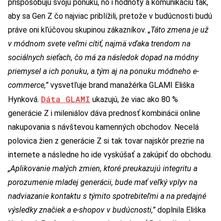
prispôsobujú svoju ponuku, no i hodnoty a komunikáciu tak,
aby sa Gen Z čo najviac priblížili, pretože v budúcnosti budú
práve oni kľúčovou skupinou zákazníkov.
„Táto zmena je už
v módnom svete veľmi cítiť, najmä vďaka trendom na
sociálnych sieťach, čo má za následok dopad na módny
priemysel a ich ponuku, a tým aj na ponuku módneho e-
commerce,”
vysvetľuje brand manažérka GLAMI Eliška
Dáta GLAMI
Hynková.
ukazujú, že viac ako 80 %
generácie Z i mileniálov dáva prednosť kombinácii online
nakupovania s návštevou kamenných obchodov. Necelá
polovica žien z generácie Z si tak tovar najskôr prezrie na
internete a následne ho ide vyskúšať a zakúpiť do obchodu.
„Aplikovanie malých zmien, ktoré preukazujú integritu a
porozumenie mladej generácii, bude mať veľký vplyv na
nadviazanie kontaktu s týmito spotrebiteľmi a na predajné
výsledky značiek a e-shopov v budúcnosti,”
doplnila Eliška