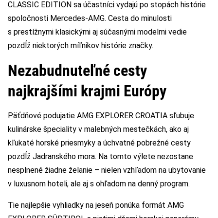
CLASSIC EDITION sa účastníci vydajú po stopách histórie
spoločnosti Mercedes-AMG. Cesta do minulosti
s prestížnymi klasickými aj súčasnými modelmi vedie
pozdĺž niektorých míľnikov histórie značky.
Nezabudnuteľné cesty
najkrajšími krajmi Európy
Päťdňové podujatie AMG EXPLORER CROATIA sľubuje
kulinárske špeciality v malebných mestečkách, ako aj
kľukaté horské priesmyky a úchvatné pobrežné cesty
pozdĺž Jadranského mora. Na tomto výlete nezostane
nesplnené žiadne želanie – nielen vzhľadom na ubytovanie
v luxusnom hoteli, ale aj s ohľadom na denný program.
Tie najlepšie vyhliadky na jeseň ponúka formát AMG