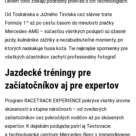
Okrem toho získajú podrobný prehľad o ich technológiách.
Od Toskánska a Južného Tirolska cez slávne trate
Formuly 1™ až po cestu časom do minulosti značky
Mercedes-AMG – súčasťou všetkých podujatí sú úžasné
jazdy, kulinárske zážitky a nezabudnuteľné momenty, pri
ktorých naskakuje husia koža. Tie najkrajšie spomienky pre
všetkých účastníkov zachytí profesionálny fotograf.
Jazdecké tréningy pre
začiatočníkov aj pre expertov
Program RACETRACK EXPERIENCE pokrýva všetky úrovne
skúseností a stupne náročnosti – od zvedavých
začiatočníkov cez pokročilých vodičov až po skúsených
expertov. K dejiskám podujatia patrí aj Testovacie
a technologické centrum Mercedes-Benz v Immendingene,