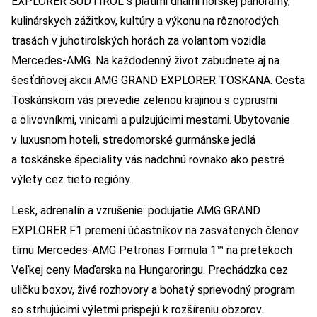
EXPLORER SÜDTIROL s piatimi dňami horskej panorámy,
kulinárskych zážitkov, kultúry a výkonu na rôznorodých
trasách v juhotirolských horách za volantom vozidla
Mercedes-AMG. Na každodenný život zabudnete aj na
šesťdňovej akcii AMG GRAND EXPLORER TOSKANA. Cesta
Toskánskom vás prevedie zelenou krajinou s cyprusmi
a olivovníkmi, vinicami a pulzujúcimi mestami. Ubytovanie
v luxusnom hoteli, stredomorské gurmánske jedlá
a toskánske špeciality vás nadchnú rovnako ako pestré
výlety cez tieto regióny.
Lesk, adrenalín a vzrušenie: podujatie AMG GRAND
EXPLORER F1 premení účastníkov na zasvätených členov
tímu Mercedes-AMG Petronas Formula 1™ na pretekoch
Veľkej ceny Maďarska na Hungaroringu. Prechádzka cez
uličku boxov, živé rozhovory a bohatý sprievodný program
so strhujúcimi výletmi prispejú k rozšíreniu obzorov.