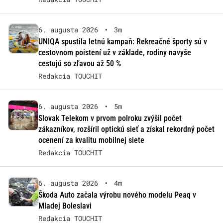
6. augusta 2026
•
3m
UNIQA spustila letnú kampaň: Rekreačné športy sú v
cestovnom poistení už v základe, rodiny navyše
cestujú so zľavou až 50 %
Redakcia TOUCHIT
6. augusta 2026
•
5m
Slovak Telekom v prvom polroku zvýšil počet
zákazníkov, rozšíril optickú sieť a získal rekordný počet
ocenení za kvalitu mobilnej siete
Redakcia TOUCHIT
6. augusta 2026
•
4m
Škoda Auto začala výrobu nového modelu Peaq v
Mladej Boleslavi
Redakcia TOUCHIT