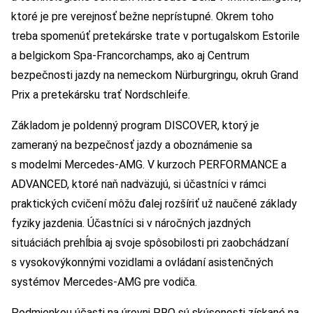
ktoré je pre verejnosť bežne neprístupné. Okrem toho
treba spomenúť pretekárske trate v portugalskom Estorile
a belgickom Spa-Francorchamps, ako aj Centrum
bezpečnosti jazdy na nemeckom Nürburgringu, okruh Grand
Prix a pretekársku trať Nordschleife.
Základom je poldenný program DISCOVER, ktorý je
zameraný na bezpečnosť jazdy a oboznámenie sa
s modelmi Mercedes-AMG. V kurzoch PERFORMANCE a
ADVANCED, ktoré naň nadväzujú, si účastníci v rámci
praktických cvičení môžu ďalej rozšíriť už naučené základy
fyziky jazdenia. Účastníci si v náročných jazdných
situáciách prehĺbia aj svoje spôsobilosti pri zaobchádzaní
s vysokovýkonnými vozidlami a ovládaní asistenčných
systémov Mercedes-AMG pre vodiča.
Podmienkou účasti na úrovni PRO sú skúsenosti získané na