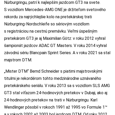
Nürburgringu, patrí k najlepším jazdcom GT3 na svete.
S vozidlom Mercedes-AMG ONE je držiteľom svetového
rekordu za najrýchlejšie kolo na pretekárskej trati
Nürburgring-Nordschleife so sériovým vozidlom
s registráciou na cestnú premávku. Veľmi úspešným
pretekárom GT3 je aj Maximilian Götz: v roku 2012 vyhral
šampionát jazdcov ADAC GT Masters. V roku 2014 vyhral
závodnú sériu Blancpain Sprint Series. A v roku 2021 sa stal
majstrom DTM.
„Mister DTM“ Bernd Schneider s piatimi majstrovskými
titulmi je rekordérom tohto medzinárodne uznávaného
pretekárskeho seriálu. V roku 2013 sa s vozidlom SLS AMG
GT3 stal víťazom 24-hodinových pretekov v Dubaji, ako aj
24-hodinových pretekov na trati v Nürburgringu. Karl
Wendlinger pôsobil v rokoch 1991 až 1995 vo Formule 1™
a v rokoch 2002 až 2003 bol jazdcom DTM. Od roku 2012