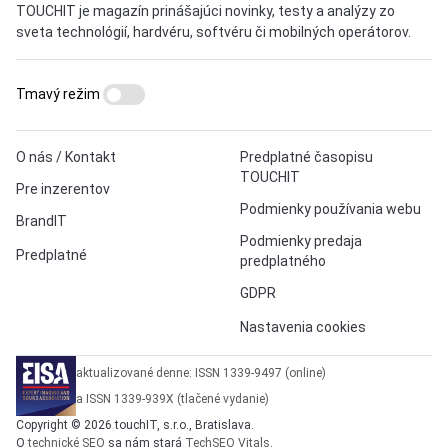
TOUCHIT je magazín prinášajúci novinky, testy a analýzy zo
sveta technológií, hardvéru, softvéru či mobilných operátorov.
Tmavý režim
O nás / Kontakt
Predplatné časopisu
TOUCHIT
Pre inzerentov
Podmienky používania webu
BrandIT
Podmienky predaja
Predplatné
predplatného
GDPR
Nastavenia cookies
aktualizované denne: ISSN 1339-9497 (online)
a ISSN 1339-939X (tlačené vydanie)
Copyright © 2026 touchIT, s.r.o., Bratislava.
O
technické SEO
sa nám stará
TechSEO Vitals
.