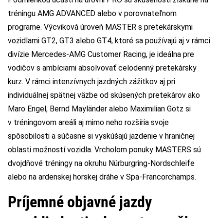
tréningu AMG ADVANCED alebo v porovnateľnom
programe. Výcviková úroveň MASTER s pretekárskymi
vozidlami GT2, GT3 alebo GT4, ktoré sa používajú aj v rámci
divízie Mercedes-AMG Customer Racing, je ideálna pre
vodičov s ambíciami absolvovať celodenný pretekársky
kurz. V rámci intenzívnych jazdných zážitkov aj pri
individuálnej spätnej väzbe od skúsených pretekárov ako
Maro Engel, Bernd Mayländer alebo Maximilian Götz si
v tréningovom areáli aj mimo neho rozšíria svoje
spôsobilosti a súčasne si vyskúšajú jazdenie v hraničnej
oblasti možností vozidla. Vrcholom ponuky MASTERS sú
dvojdňové tréningy na okruhu Nürburgring-Nordschleife
alebo na ardenskej horskej dráhe v Spa-Francorchamps.
Príjemné objavné jazdy