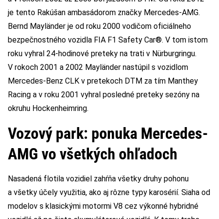
je tento Rakúšan ambasádorom značky Mercedes-AMG.
Bernd Mayländer je od roku 2000 vodičom oficiálneho
bezpečnostného vozidla FIA F1 Safety Car®. V tom istom
roku vyhral 24-hodinové preteky na trati v Nürburgringu.
V rokoch 2001 a 2002 Mayländer nastúpil s vozidlom
Mercedes-Benz CLK v pretekoch DTM za tím Manthey
Racing a v roku 2001 vyhral posledné preteky sezóny na
okruhu Hockenheimring.
Vozový park: ponuka Mercedes-
AMG vo všetkých ohľadoch
Nasadená flotila vozidiel zahŕňa všetky druhy pohonu
a všetky účely využitia, ako aj rôzne typy karosérií. Siaha od
modelov s klasickými motormi V8 cez výkonné hybridné