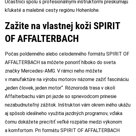
Účastníci spolu s profesionálnymi inštruktormi preskúmajú
kľukaté a malebné cesty regiónu Hohenlohe.
Zažite na vlastnej koži SPIRIT
OF AFFALTERBACH
Počas poldenného alebo celodenného formátu SPIRIT OF
AFFALTERBACH sa môžete ponoriť hlboko do sveta
značky Mercedes-AMG. V rámci neho môžete
v manufaktúre na výrobu motorov názorne zažiť fascináciu
„jeden človek, jeden motor“. Rôznorodá trasa v okolí
Affalterbachu vám pri jazde so sprievodcom prinesie
nezabudnuteľný zážitok. Inštruktori vám okrem iného ukážu
aj spôsob ideálneho využitia jazdných programov, vďaka
čomu dokážete precítiť veľké rozpätie medzi výkonom
a komfortom. Pri formátu SPIRIT OF AFFALTERBACH