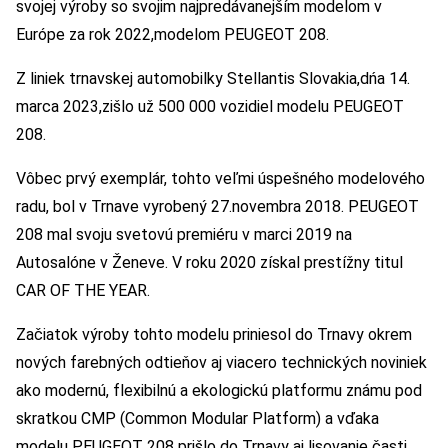
svojej výroby so svojim najpredávanejším modelom v
Európe za rok 2022,modelom PEUGEOT 208.
Z liniek trnavskej automobilky Stellantis Slovakia,dńa 14.
marca 2023,zišlo už 500 000 vozidiel modelu PEUGEOT
208.
Vôbec prvý exemplár, tohto veľmi úspešného modelového
radu, bol v Trnave vyrobený 27.novembra 2018. PEUGEOT
208 mal svoju svetovú premiéru v marci 2019 na
Autosalóne v Ženeve. V roku 2020 získal prestížny titul
CAR OF THE YEAR.
Začiatok výroby tohto modelu priniesol do Trnavy okrem
nových farebných odtieňov aj viacero technických noviniek
ako modernú, flexibilnú a ekologickú platformu známu pod
skratkou CMP (Common Modular Platform) a vďaka
modelu PEUGEOT 208 prišlo do Trnavy aj lisovanie časti