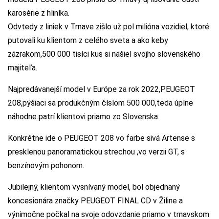
karosérie z hliníka.
Odvtedy z liniek v Trnave zišlo už pol milióna vozidiel, ktoré
putovali ku klientom z celého sveta a ako keby
zázrakom,500 000 tisíci kus si našiel svojho slovenského
majiteľa.
Najpredávanejší model v Európe za rok 2022,PEUGEOT
208,pýšiaci sa produkčným číslom 500 000,teda úplne
náhodne patrí klientovi priamo zo Slovenska.
Konkrétne ide o PEUGEOT 208 vo farbe sivá Artense s
presklenou panoramatickou strechou ,vo verzii GT, s
benzínovým pohonom.
Jubilejný, klientom vysnívaný model, bol objednaný
koncesionára značky PEUGEOT FINAL CD v Žiline a
výnimočne počkal na svoje odovzdanie priamo v trnavskom