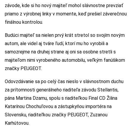
závode, kde si ho nový majiteľ mohol slávnostne prevziať
priamo z výrobnej linky v momente, keď prešiel záverečnou
finálnou kontrolou.
Budúci majiteľ sa nielen prvý krát stretol so svojím novým
autom, ale videl aj tváre ľudí, ktorí mu ho vyrobili a
samozrejme na druhej strane aj oni sa osobne stretli s
majiteľom nimi vyrobeného automobilu, veľkým fanúšikom
značky PEUGEOT.
Odovzdávanie sa po celý čas nieslo v slávnostnom duchu
za prítomnosti generálneho riaditeľa závodu Stellantis,
pána Martina Dzamu, spolu s riaditeľkou Final CD Žilina
Katarínou Chochuľovou a zástupkyňou importéra na
Slovensku, riaditeľkou značky PEUGEOT, Zuzanou
Karhútovou.