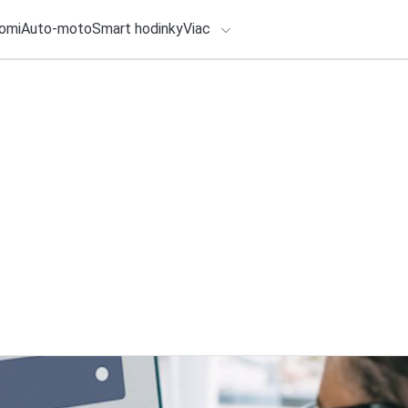
omi
Auto-moto
Smart hodinky
Viac
HLO BY VÁS ZAUJÍMAŤ
lačové správy
28. júla 2026
•
5m
Ako vyzerá moderný
ADÁVANIA
na dark webe a úto
Zadajte frázu pre vyhľadanie
Redakcia TOUCHIT