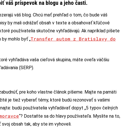
 váš príspevok na blogu a jeho časti.
rezerajú váš blog. Chcú mať prehľad o tom, čo bude váš
isy by mali odrážať obsah v texte a obsahovať kľúčové
ktoré používatelia skutočne vyhľadávajú. Ak napríklad píšete
Transfer autom z Bratislavy do
 by mohlo byť „
toré vyhľadáva vaša cieľová skupina, máte oveľa väčšiu
ľadávania (SERP).
 zabudnúť, pre koho vlastne článok píšeme. Majte na pamäti
ité je tiež vyberať témy, ktoré budú rezonovať s vašimi
ovnajte: budú používatelia vyhľadávať dopyt „5 typov čelných
moravce
“? Dostaňte sa do hlavy používateľa. Myslite na to,
 svoj obsah tak, aby ste im vyhoveli.