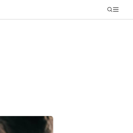
Nájsť
 kybernetický útok? Vaše údaje skončia
čník ich použije proti vám