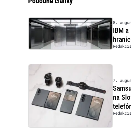
Podobné články
8. augu
IBM a 
hranic
Redakci
7. augu
Samsu
na Slo
telefó
Redakci