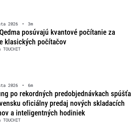
sta 2026
•
3m
Qedma posúvajú kvantové počítanie za
e klasických počítačov
a TOUCHIT
sta 2026
•
6m
ng po rekordných predobjednávkach spúšťa
vensku oficiálny predaj nových skladacích
nov a inteligentných hodiniek
a TOUCHIT