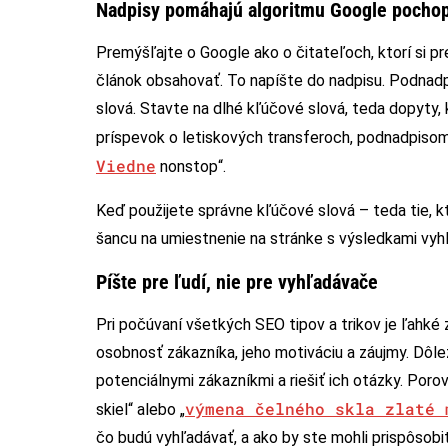
Nadpisy pomáhajú algoritmu Google pochopiť
Premýšľajte o Google ako o čitateľoch, ktorí si p
článok obsahovať. To napíšte do nadpisu. Podnadp
slová. Stavte na dlhé kľúčové slová, teda dopyty, 
príspevok o letiskových transferoch, podnadpisom
Viedne
nonstop“.
Keď použijete správne kľúčové slová – teda tie, k
šancu na umiestnenie na stránke s výsledkami vyh
Píšte pre ľudí, nie pre vyhľadávače
Pri počúvaní všetkých SEO tipov a trikov je ľahké
osobnosť zákazníka, jeho motiváciu a záujmy. Dôlež
potenciálnymi zákazníkmi a riešiť ich otázky. Por
výmena čelného skla zlaté 
skiel“ alebo „
čo budú vyhľadávať, a ako by ste mohli prispôsobiť