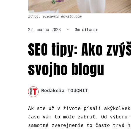
Zdroj: elements.envato.com
22. marca 2023
•
3m čítanie
SEO tipy: Ako zvý
svojho blogu
Redakcia TOUCHIT
Ak ste už v živote písali akýkoľvek
času vám to môže zabrať. Od výberu 
samotné zverejnenie to často trvá h