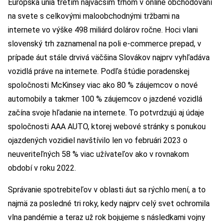
Európska únia tretím najväčším trhom v online obchodovaní
na svete s celkovými maloobchodnými tržbami na
internete vo výške 498 miliárd dolárov ročne. Hoci vlani
slovenský trh zaznamenal na poli e-commerce prepad, v
prípade áut stále drvivá väčšina Slovákov najprv vyhľadáva
vozidlá práve na internete. Podľa štúdie poradenskej
spoločnosti McKinsey viac ako 80 % záujemcov o nové
automobily a takmer 100 % záujemcov o jazdené vozidlá
začína svoje hľadanie na internete. To potvrdzujú aj údaje
spoločnosti AAA AUTO, ktorej webové stránky s ponukou
ojazdených vozidiel navštívilo len vo februári 2023 o
neuveriteľných 58 % viac užívateľov ako v rovnakom
období v roku 2022.
Správanie spotrebiteľov v oblasti áut sa rýchlo mení, a to
najmä za posledné tri roky, kedy najprv celý svet ochromila
vlna pandémie a teraz už rok bojujeme s následkami vojny