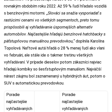
rovnakým obdobím roku 2022. Až 59 % ľudí hľadalo vozidlá
s benzínovými motormi
. „Slováci sa snažia vysporiadať s
rastúcimi cenami vo všetkých segmentoch, preto tomu
prispôsobili aj vyhľadávanie úspornejších alternatív
automobilov. Najčastejšie hľadajú benzínové hatchbacky s
päťstupňovou manuálnou prevodovkou,“
doplnila Karolína
Topolová. Naftové autá hľadá o 28 % menej ľudí ako vlani
vo februári, ale stále ide o takmer tretinu všetkých
vyhľadávaní. V prípade dieselov potom zákazníci najviac
hľadajú kombíky so šesťstupňovým manuálom. Najväčší
nárast záujmu bol zaznamenaný u hybridných áut, potom o
SUV s automatickou prevodovkou.
Poradie
Poradie
najčastejšie
najčastejšie
vyhľadávaných
vyhľadávaných