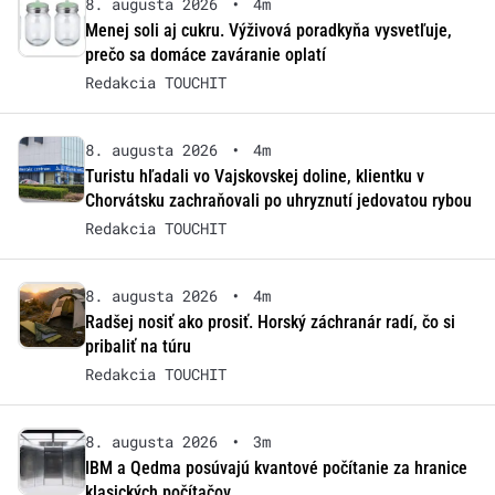
8. augusta 2026
•
4m
Menej soli aj cukru. Výživová poradkyňa vysvetľuje,
prečo sa domáce zaváranie oplatí
Redakcia TOUCHIT
8. augusta 2026
•
4m
Turistu hľadali vo Vajskovskej doline, klientku v
Chorvátsku zachraňovali po uhryznutí jedovatou rybou
Redakcia TOUCHIT
8. augusta 2026
•
4m
Radšej nosiť ako prosiť. Horský záchranár radí, čo si
pribaliť na túru
Redakcia TOUCHIT
8. augusta 2026
•
3m
IBM a Qedma posúvajú kvantové počítanie za hranice
klasických počítačov