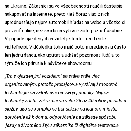
na Ukrajine. Zákazníci sa vo všeobecnosti naučili častejšie
nakupovať na internete, preto tiež čoraz viac z nich
uprednostňuje najprv automobil hľadať na webe a všetko si
preveriť online, než sa idú na vybrané auto pozrieť osobne.
V prípade ojazdených vozidiel je tento trend ešte
viditeľnejší. V dôsledku toho majú potom predajcovia často
len jednu šancu, ako upútať a udržať pozornosť ľudí, a to
tým, že ich prinútia k návšteve showroomu.
„Trh s ojazdenými vozidlami sa stáva stále viac
organizovaným, pretože predajcovia využívajú moderné
technológie na zatraktívnenie svojej ponuky. Najmä
technicky zdatní zákazníci vo veku 25 až 40 rokov požadujú
služby, ako sú komplexná transakcia na jednom mieste,
doručenie až k domu, odporúčanie na základe spôsobu
jazdy a životného štýlu zákazníka či digitálna testovacia