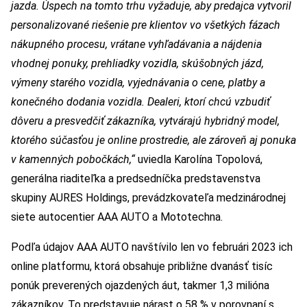
jazda. Úspech na tomto trhu vyžaduje, aby predajca vytvoril
personalizované riešenie pre klientov vo všetkých fázach
nákupného procesu, vrátane vyhľadávania a nájdenia
vhodnej ponuky, prehliadky vozidla, skúšobných jázd,
výmeny starého vozidla, vyjednávania o cene, platby a
konečného dodania vozidla. Dealeri, ktorí chcú vzbudiť
dôveru a presvedčiť zákazníka, vytvárajú hybridný model,
ktorého súčasťou je online prostredie, ale zároveň aj ponuka
v kamenných pobočkách,“
uviedla Karolína Topolová,
generálna riaditeľka a predsedníčka predstavenstva
skupiny AURES Holdings, prevádzkovateľa medzinárodnej
siete autocentier AAA AUTO a Mototechna.
Podľa údajov AAA AUTO navštívilo len vo februári 2023 ich
online platformu, ktorá obsahuje približne dvanásť tisíc
ponúk preverených ojazdených áut, takmer 1,3 milióna
zákazníkov. To predstavuje nárast o 58 % v porovnaní s