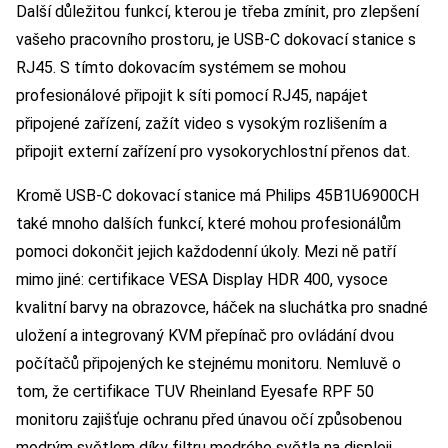
Další důležitou funkcí, kterou je třeba zmínit, pro zlepšení
vašeho pracovního prostoru, je USB-C dokovací stanice s
RJ45. S tímto dokovacím systémem se mohou
profesionálové připojit k síti pomocí RJ45, napájet
připojené zařízení, zažít video s vysokým rozlišením a
připojit externí zařízení pro vysokorychlostní přenos dat.
Kromě USB-C dokovací stanice má Philips 45B1U6900CH
také mnoho dalších funkcí, které mohou profesionálům
pomoci dokončit jejich každodenní úkoly. Mezi ně patří
mimo jiné: certifikace VESA Display HDR 400, vysoce
kvalitní barvy na obrazovce, háček na sluchátka pro snadné
uložení a integrovaný KVM přepínač pro ovládání dvou
počítačů připojených ke stejnému monitoru. Nemluvě o
tom, že certifikace TUV Rheinland Eyesafe RPF 50
monitoru zajišťuje ochranu před únavou očí způsobenou
modrým světlem díky filtru modrého světla na displeji.