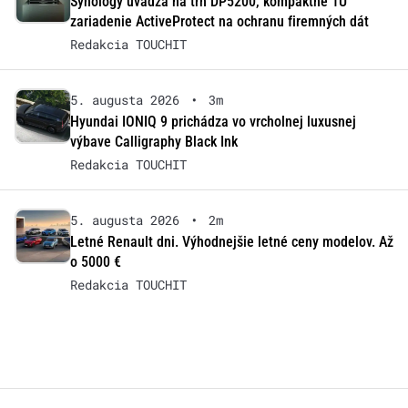
Synology uvádza na trh DP5200, kompaktné 1U
zariadenie ActiveProtect na ochranu firemných dát
Redakcia TOUCHIT
5. augusta 2026
•
3m
Hyundai IONIQ 9 prichádza vo vrcholnej luxusnej
výbave Calligraphy Black Ink
Redakcia TOUCHIT
5. augusta 2026
•
2m
Letné Renault dni. Výhodnejšie letné ceny modelov. Až
o 5000 €
Redakcia TOUCHIT