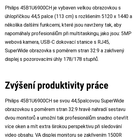
Philips 45B1U6900CH je vybaven velkou obrazovkou s
úhlopříčkou 44,5 palce (113 cm) s rozlišením 5120 x 1440 a
několika dalšími funkcemi, které jsou navrženy tak, aby
napomáhaly profesionálům při multitaskingu, jako jsou: 5MP
webová kamera, USB-C dokovací stanice s RJ45,
SuperWide obrazovka s poměrem stran 32:9 a zakřivený
displej s pozorovacími úhly 178/178 stupňů.
Zvýšení produktivity práce
Philips 45B1U6900CH se svou 44,5palcovou SuperWide
obrazovkou s poměrem stran 32:9 hravě nahradí sestavu
dvou monitorů a umožní tak profesionálům snadno otevřít
více oken a mít extra širokou perspektivu při sledování
video obsahu. VA displej monitoru se zakřivením 1500R