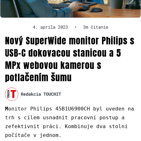
4. apríla 2023
•
3m čítanie
Nový SuperWide monitor Philips s
USB-C dokovacou stanicou a 5
MPx webovou kamerou s
potlačením šumu
Redakcia TOUCHIT
M
onitor Philips 45B1U6900CH byl uveden na
trh s cílem usnadnit pracovní postup a
zefektivnit práci. Kombinuje dva stolní
počítače v jednom.