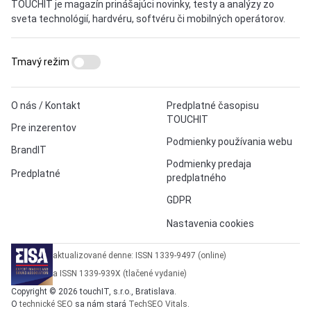
TOUCHIT je magazín prinášajúci novinky, testy a analýzy zo
sveta technológií, hardvéru, softvéru či mobilných operátorov.
Tmavý režim
O nás / Kontakt
Predplatné časopisu
TOUCHIT
Pre inzerentov
Podmienky používania webu
BrandIT
Podmienky predaja
Predplatné
predplatného
GDPR
Nastavenia cookies
aktualizované denne: ISSN 1339-9497 (online)
a ISSN 1339-939X (tlačené vydanie)
Copyright © 2026 touchIT, s.r.o., Bratislava.
O
technické SEO
sa nám stará
TechSEO Vitals
.