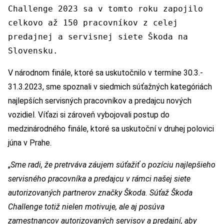
Challenge 2023 sa v tomto roku zapojilo
celkovo až 150 pracovníkov z celej
predajnej a servisnej siete Škoda na
Slovensku.
V národnom finále, ktoré sa uskutočnilo v termíne 30.3.-
31.3.2023, sme spoznali v siedmich súťažných kategóriách
najlepších servisných pracovníkov a predajcu nových
vozidiel. Víťazi si zároveň vybojovali postup do
medzinárodného finále, ktoré sa uskutoční v druhej polovici
júna v Prahe.
„
Sme radi, že pretrváva záujem súťažiť o pozíciu najlepšieho
servisn
é
ho pracovníka a predajcu v rámci našej siete
autorizovaných partnerov značky Škoda. Súťaž Škoda
Challenge toti
ž nielen motivuje, ale aj posúva
zamestnancov autorizovaných servisov a predajní, aby