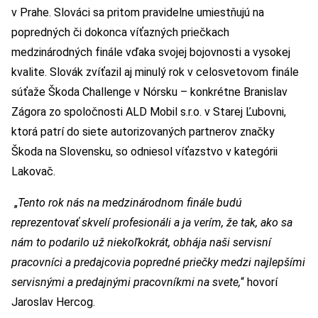
v Prahe. Slováci sa pritom pravidelne umiestňujú na
popredných či dokonca víťazných priečkach
medzinárodných finále vďaka svojej bojovnosti a vysokej
kvalite. Slovák zvíťazil aj minulý rok v celosvetovom finále
súťaže Škoda Challenge v Nórsku – konkrétne Branislav
Zágora zo spoločnosti ALD Mobil s.r.o. v Starej Ľubovni,
ktorá patrí do siete autorizovaných partnerov značky
Škoda na Slovensku, so odniesol víťazstvo v kategórii
Lakovač.
„
Tento rok nás na medzinárodnom finále budú
reprezentovať skvelí
profesion
á
li a
ja verím, že tak, ako sa
nám to podarilo už niekoľkokrát, obhája naši servisní
pracovní
ci a
predajcovia popredn
é
priečky medzi najlepšími
servisnými a predajnými pracovníkmi na svete,
“ hovorí
Jaroslav Hercog.