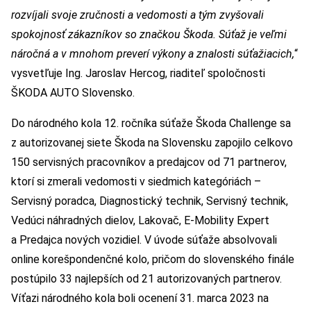
rozvíjali svoje zručnosti a vedomosti a tým zvyšovali
spokojnosť zákazníkov so značkou Škoda. Súťaž je veľmi
náročná a v mnohom preverí výkony a znalosti súťažiacich,
“
vysvetľuje Ing. Jaroslav Hercog, riaditeľ spoločnosti
ŠKODA AUTO Slovensko.
Do národného kola 12. ročníka súťaže Škoda Challenge sa
z autorizovanej siete Škoda na Slovensku zapojilo celkovo
150 servisných pracovníkov a predajcov od 71 partnerov,
ktorí si zmerali vedomosti v siedmich kategóriách –
Servisný poradca, Diagnostický technik, Servisný technik,
Vedúci náhradných dielov, Lakovač, E-Mobility Expert
a Predajca nových vozidiel. V úvode súťaže absolvovali
online korešpondenčné kolo, pričom do slovenského finále
postúpilo 33 najlepších od 21 autorizovaných partnerov.
Víťazi národného kola boli ocenení 31. marca 2023 na