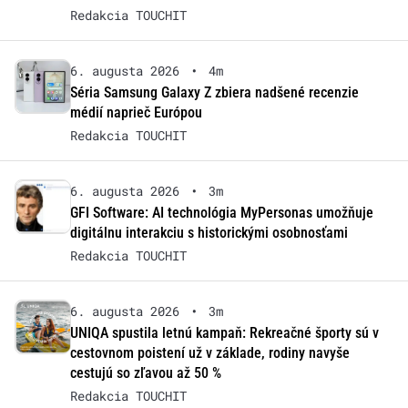
Redakcia TOUCHIT
6. augusta 2026
•
4m
Séria Samsung Galaxy Z zbiera nadšené recenzie
médií naprieč Európou
Redakcia TOUCHIT
6. augusta 2026
•
3m
GFI Software: AI technológia MyPersonas umožňuje
digitálnu interakciu s historickými osobnosťami
Redakcia TOUCHIT
6. augusta 2026
•
3m
UNIQA spustila letnú kampaň: Rekreačné športy sú v
cestovnom poistení už v základe, rodiny navyše
cestujú so zľavou až 50 %
Redakcia TOUCHIT