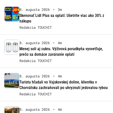
8. augusta 2026
•
3m
Skenovať Lidl Plus sa oplatí: Ušetrite viac ako 30% z
nákupu
Redakcia TOUCHIT
8. augusta 2026
•
4m
Menej soli aj cukru. Výživová poradkyňa vysvetľuje,
prečo sa domáce zaváranie oplatí
Redakcia TOUCHIT
8. augusta 2026
•
4m
Turistu hľadali vo Vajskovskej doline, klientku v
Chorvátsku zachraňovali po uhryznutí jedovatou rybou
Redakcia TOUCHIT
8. augusta 2026
•
4m