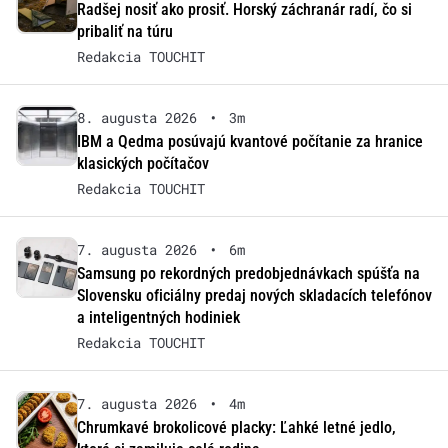
Radšej nosiť ako prosiť. Horský záchranár radí, čo si
pribaliť na túru
Redakcia TOUCHIT
8. augusta 2026
•
3m
IBM a Qedma posúvajú kvantové počítanie za hranice
klasických počítačov
Redakcia TOUCHIT
7. augusta 2026
•
6m
Samsung po rekordných predobjednávkach spúšťa na
Slovensku oficiálny predaj nových skladacích telefónov
a inteligentných hodiniek
Redakcia TOUCHIT
7. augusta 2026
•
4m
Chrumkavé brokolicové placky: Ľahké letné jedlo,