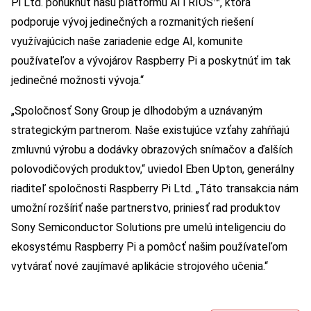
Pi Ltd. ponúknuť našu platformu AITRIOS™, ktorá
podporuje vývoj jedinečných a rozmanitých riešení
využívajúcich naše zariadenie edge AI, komunite
používateľov a vývojárov Raspberry Pi a poskytnúť im tak
jedinečné možnosti vývoja.“
„Spoločnosť Sony Group je dlhodobým a uznávaným
strategickým partnerom. Naše existujúce vzťahy zahŕňajú
zmluvnú výrobu a dodávky obrazových snímačov a ďalších
polovodičových produktov,“ uviedol Eben Upton, generálny
riaditeľ spoločnosti Raspberry Pi Ltd. „Táto transakcia nám
umožní rozšíriť naše partnerstvo, priniesť rad produktov
Sony Semiconductor Solutions pre umelú inteligenciu do
ekosystému Raspberry Pi a pomôcť našim používateľom
vytvárať nové zaujímavé aplikácie strojového učenia.“