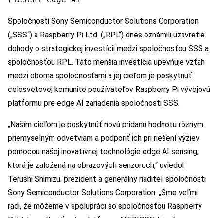
Spoločnosti Sony Semiconductor Solutions Corporation
(„SSS“) a Raspberry Pi Ltd. („RPL“) dnes oznámili uzavretie
dohody o strategickej investícii medzi spoločnosťou SSS a
spoločnosťou RPL. Táto menšia investícia upevňuje vzťah
medzi oboma spoločnosťami a jej cieľom je poskytnúť
celosvetovej komunite používateľov Raspberry Pi vývojovú
platformu pre edge AI zariadenia spoločnosti SSS.
„Naším cieľom je poskytnúť novú pridanú hodnotu rôznym
priemyselným odvetviam a podporiť ich pri riešení výziev
pomocou našej inovatívnej technológie edge AI sensing,
ktorá je založená na obrazových senzoroch,“ uviedol
Terushi Shimizu, prezident a generálny riaditeľ spoločnosti
Sony Semiconductor Solutions Corporation. „Sme veľmi
radi, že môžeme v spolupráci so spoločnosťou Raspberry