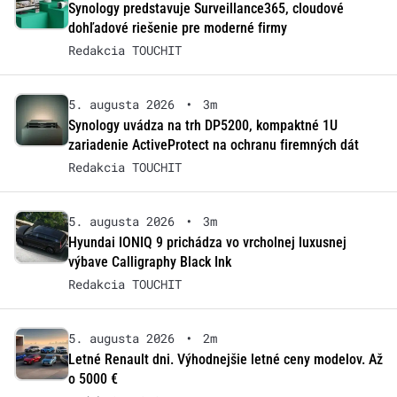
Synology predstavuje Surveillance365, cloudové
dohľadové riešenie pre moderné firmy
Redakcia TOUCHIT
5. augusta 2026
•
3m
Synology uvádza na trh DP5200, kompaktné 1U
zariadenie ActiveProtect na ochranu firemných dát
Redakcia TOUCHIT
5. augusta 2026
•
3m
Hyundai IONIQ 9 prichádza vo vrcholnej luxusnej
výbave Calligraphy Black Ink
Redakcia TOUCHIT
5. augusta 2026
•
2m
Letné Renault dni. Výhodnejšie letné ceny modelov. Až
o 5000 €