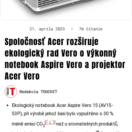
21. apríla 2023
•
7m čítanie
Spoločnosť Acer rozširuje
ekologický rad Vero o výkonný
notebook Aspire Vero a projektor
Acer Vero
Redakcia TOUCHIT
Ekologický notebook Acer Aspire Vero 15 (AV15-
53P), při výrobě jehož šasi bylo vypuštěno o 30 %
[i]
[
]
méně emisí CO
než u srovnatelných produktů,
2