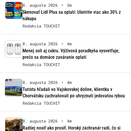
8. augusta 2026
•
3m
Skenovať Lidl Plus sa oplatí: Ušetrite viac ako 30% z
nákupu
Redakcia TOUCHIT
8. augusta 2026
•
4m
Menej soli aj cukru. Výživová poradkyňa vysvetľuje,
prečo sa domáce zaváranie oplatí
Redakcia TOUCHIT
8. augusta 2026
•
4m
Turistu hľadali vo Vajskovskej doline, klientku v
Chorvátsku zachraňovali po uhryznutí jedovatou rybou
Redakcia TOUCHIT
8. augusta 2026
•
4m
Radšej nosiť ako prosiť. Horský záchranár radí, čo si