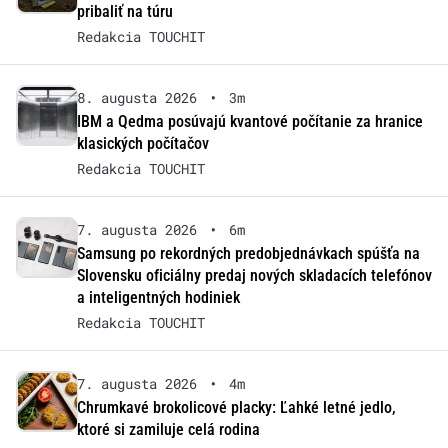
pribaliť na túru
Redakcia TOUCHIT
8. augusta 2026
•
3m
IBM a Qedma posúvajú kvantové počítanie za hranice
klasických počítačov
Redakcia TOUCHIT
7. augusta 2026
•
6m
Samsung po rekordných predobjednávkach spúšťa na
Slovensku oficiálny predaj nových skladacích telefónov
a inteligentných hodiniek
Redakcia TOUCHIT
7. augusta 2026
•
4m
Chrumkavé brokolicové placky: Ľahké letné jedlo,
ktoré si zamiluje celá rodina