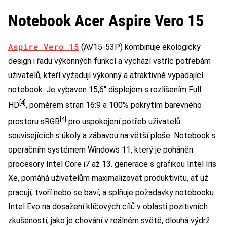
Notebook Acer Aspire Vero 15
Aspire Vero 15
(AV15-53P) kombinuje ekologický
design i řadu výkonných funkcí a vychází vstříc potřebám
uživatelů, kteří vyžadují výkonný a atraktivně vypadající
notebook. Je vybaven 15,6″ displejem s rozlišením Full
[4]
HD
, poměrem stran 16:9 a 100% pokrytím barevného
[4]
prostoru sRGB
pro uspokojení potřeb uživatelů
souvisejících s úkoly a zábavou na větší ploše. Notebook s
operačním systémem Windows 11, který je poháněn
procesory Intel Core i7 až 13. generace s grafikou Intel Iris
Xe, pomáhá uživatelům maximalizovat produktivitu, ať už
pracují, tvoří nebo se baví, a splňuje požadavky notebooku
Intel Evo na dosažení klíčových cílů v oblasti pozitivních
zkušeností, jako je chování v reálném světě, dlouhá výdrž