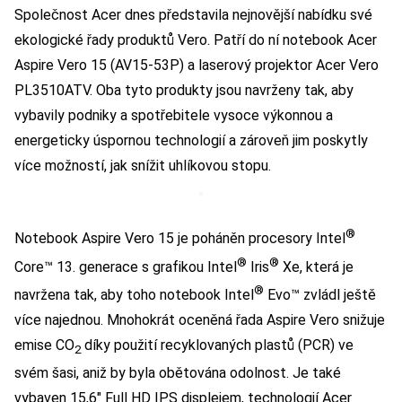
Společnost Acer dnes představila nejnovější nabídku své
ekologické řady produktů Vero. Patří do ní notebook Acer
Aspire Vero 15 (AV15-53P) a laserový projektor Acer Vero
PL3510ATV. Oba tyto produkty jsou navrženy tak, aby
vybavily podniky a spotřebitele vysoce výkonnou a
energeticky úspornou technologií a zároveň jim poskytly
více možností, jak snížit uhlíkovou stopu.
®
Notebook Aspire Vero 15 je poháněn procesory Intel
®
®
Core™ 13. generace s grafikou Intel
Iris
Xe, která je
®
navržena tak, aby toho notebook Intel
Evo™ zvládl ještě
více najednou. Mnohokrát oceněná řada Aspire Vero snižuje
emise CO
díky použití recyklovaných plastů (PCR) ve
2
svém šasi, aniž by byla obětována odolnost. Je také
vybaven 15,6″ Full HD IPS displejem, technologií Acer