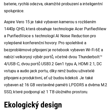
baterie, rychlá odezva, okamžité probuzení a inteligentní
spolupráce.
Aspire Vero 15 je také vybaven kamerou s rozlišením
1440p QHD, která obsahuje technologie Acer PurifiedView
a PurifiedVoice s technologií AI Noise Reduction pro
vylepšené konferenční hovory. Pro spolehlivé a
bezproblémové připojení je notebook vybaven Wi-Fi 6E a
nabízí velkorysý výběr portů, včetně dvou Thunderbolt™
4/USB-C, dvou portů USB3.2 Gen1 typu A, HDMI 2.1, DC
vstupu a audio jack portu, díky nimž budou uživatelé
připojeni a produktivní, ať už budou kdekoli. Je také
vybaven až 16 GB vestavěné paměti LPDDR5 a dvěma M.2
SSD, které podporují až 1 TB úložného prostoru.
Ekologický design