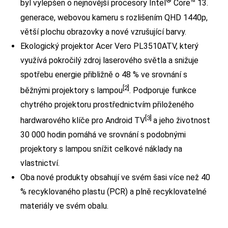
®
byl vylepšen o nejnovější procesory Intel
Core™ 13.
generace, webovou kameru s rozlišením QHD 1440p,
větší plochu obrazovky a nové vzrušující barvy.
Ekologický projektor Acer Vero PL3510ATV, který
využívá pokročilý zdroj laserového světla a snižuje
spotřebu energie přibližně o 48 % ve srovnání s
[2]
běžnými projektory s lampou
. Podporuje funkce
chytrého projektoru prostřednictvím přiloženého
[3]
hardwarového klíče pro Android TV
a jeho životnost
30 000 hodin pomáhá ve srovnání s podobnými
projektory s lampou snížit celkové náklady na
vlastnictví.
Oba nové produkty obsahují ve svém šasi více než 40
% recyklovaného plastu (PCR) a plně recyklovatelné
materiály ve svém obalu.