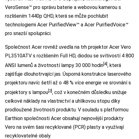
VeroSense™ pro správu baterie a webovou kamerou s
rozlišením 1440p QHD, která se může pochlubit
technologiemi Acer PurifiedView™ a Acer PurifiedVoice™
pro snazší spolupráci.
Společnost Acer rovněž uvedla na trh projektor Acer Vero
PL3510ATV s rozlišením Full HD, diodou se svítivostí 4 800
[4]
ANSI lumenů a životností lampy 30 000 hodin
, která
zajišťuje dlouhotrvající jas. Úsporná konstrukce laserového
projektoru navíc šetří až o 48 % více energie ve srovnání s
[2]
projektory s lampou
, což v konečném důsledku snižuje
celkové náklady na vlastnictví a uhlíkovou stopu díky
prodloužené životnosti produktu. V souladu s platformou
Earthion společnosti Acer obsahují nejnovější produkty
Vero na svém šasi recyklované (PCR) plasty a využívají
recyklovatelné obaly.