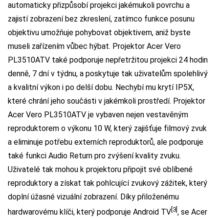
automaticky přizpůsobí projekci jakémukoli povrchu a
zajistí zobrazení bez zkreslení, zatímco funkce posunu
objektivu umožňuje pohybovat objektivem, aniž byste
museli zařízením vůbec hýbat. Projektor Acer Vero
PL3510ATV také podporuje nepřetržitou projekci 24 hodin
denně, 7 dní v týdnu, a poskytuje tak uživatelům spolehlivý
a kvalitní výkon i po delší dobu. Nechybí mu krytí IP5X,
které chrání jeho součásti v jakémkoli prostředí. Projektor
Acer Vero PL3510ATV je vybaven nejen vestavěným
reproduktorem o výkonu 10 W, který zajišťuje filmový zvuk
a eliminuje potřebu externích reproduktorů, ale podporuje
také funkci Audio Return pro zvýšení kvality zvuku.
Uživatelé tak mohou k projektoru připojit své oblíbené
reproduktory a získat tak pohlcující zvukový zážitek, který
doplní úžasné vizuální zobrazení. Díky přiloženému
[3]
hardwarovému klíči, který podporuje Android TV
, se Acer