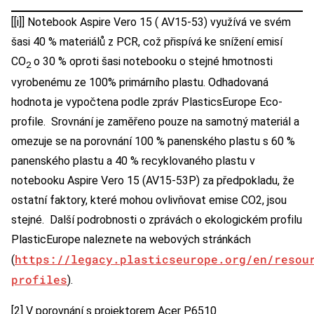
[[i]] Notebook Aspire Vero 15 ( AV15-53) využívá ve svém
šasi 40 % materiálů z PCR, což přispívá ke snížení emisí
CO
o 30 % oproti šasi notebooku o stejné hmotnosti
2
vyrobenému ze 100% primárního plastu. Odhadovaná
hodnota je vypočtena podle zpráv PlasticsEurope Eco-
profile. Srovnání je zaměřeno pouze na samotný materiál a
omezuje se na porovnání 100 % panenského plastu s 60 %
panenského plastu a 40 % recyklovaného plastu v
notebooku Aspire Vero 15 (AV15-53P) za předpokladu, že
ostatní faktory, které mohou ovlivňovat emise CO2, jsou
stejné. Další podrobnosti o zprávách o ekologickém profilu
PlasticEurope naleznete na webových stránkách
https://legacy.plasticseurope.org/en/resou
(
profiles
).
[2] V porovnání s projektorem Acer P6510