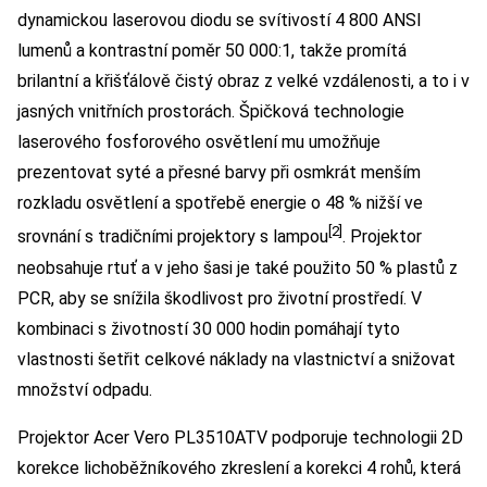
dynamickou laserovou diodu se svítivostí 4 800 ANSI
lumenů a kontrastní poměr 50 000:1, takže promítá
brilantní a křišťálově čistý obraz z velké vzdálenosti, a to i v
jasných vnitřních prostorách. Špičková technologie
laserového fosforového osvětlení mu umožňuje
prezentovat syté a přesné barvy při osmkrát menším
rozkladu osvětlení a spotřebě energie o 48 % nižší ve
[2]
srovnání s tradičními projektory s lampou
. Projektor
neobsahuje rtuť a v jeho šasi je také použito 50 % plastů z
PCR, aby se snížila škodlivost pro životní prostředí. V
kombinaci s životností 30 000 hodin pomáhají tyto
vlastnosti šetřit celkové náklady na vlastnictví a snižovat
množství odpadu.
Projektor Acer Vero PL3510ATV podporuje technologii 2D
korekce lichoběžníkového zkreslení a korekci 4 rohů, která