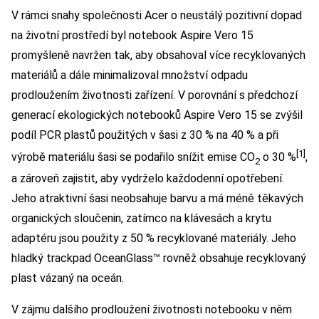
V rámci snahy společnosti Acer o neustálý pozitivní dopad
na životní prostředí byl notebook Aspire Vero 15
promyšleně navržen tak, aby obsahoval více recyklovaných
materiálů a dále minimalizoval množství odpadu
prodloužením životnosti zařízení. V porovnání s předchozí
generací ekologických notebooků Aspire Vero 15 se zvýšil
podíl PCR plastů použitých v šasi z 30 % na 40 % a při
[1]
výrobě materiálu šasi se podařilo snížit emise CO
o 30 %
,
2
a zároveň zajistit, aby vydrželo každodenní opotřebení.
Jeho atraktivní šasi neobsahuje barvu a má méně těkavých
organických sloučenin, zatímco na klávesách a krytu
adaptéru jsou použity z 50 % recyklované materiály. Jeho
hladký trackpad OceanGlass™ rovněž obsahuje recyklovaný
plast vázaný na oceán.
V zájmu dalšího prodloužení životnosti notebooku v něm