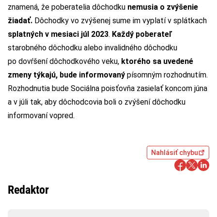
znamená, že poberatelia dôchodku
nemusia o zvýšenie
žiadať.
Dôchodky vo zvýšenej sume im vyplatí v splátkach
splatných v mesiaci júl 2023
.
Každý poberateľ
starobného dôchodku alebo invalidného dôchodku
po dovŕšení dôchodkového veku,
ktorého sa uvedené
zmeny týkajú, bude informovaný
písomným rozhodnutím.
Rozhodnutia bude Sociálna poisťovňa zasielať koncom júna
a v júli tak, aby dôchodcovia boli o zvýšení dôchodku
informovaní vopred.
Nahlásiť chybu
Redaktor