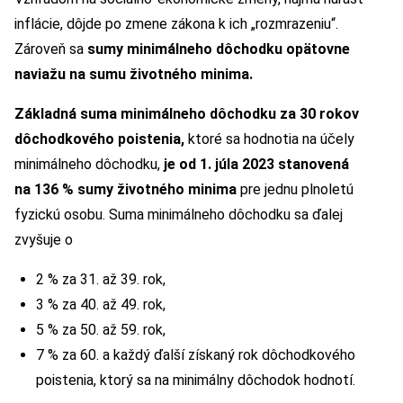
inflácie, dôjde po zmene zákona k ich „rozmrazeniu“.
Zároveň sa
sumy minimálneho dôchodku opätovne
naviažu na sumu životného minima.
Základná suma minimálneho dôchodku za 30 rokov
dôchodkového poistenia,
ktoré sa hodnotia na účely
minimálneho dôchodku,
je od 1. júla 2023 stanovená
na 136 % sumy životného minima
pre jednu plnoletú
fyzickú osobu. Suma minimálneho dôchodku sa ďalej
zvyšuje o
2 % za 31. až 39. rok,
3 % za 40. až 49. rok,
5 % za 50. až 59. rok,
7 % za 60. a každý ďalší získaný rok dôchodkového
poistenia, ktorý sa na minimálny dôchodok hodnotí.