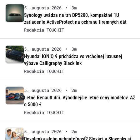
5. augusta 2026
•
3m
Synology uvádza na trh DP5200, kompaktné 1U
zariadenie ActiveProtect na ochranu firemných dát
Redakcia TOUCHIT
5. augusta 2026
•
3m
Hyundai IONIQ 9 prichádza vo vrcholnej luxusnej
výbave Calligraphy Black Ink
Redakcia TOUCHIT
5. augusta 2026
•
2m
Letné Renault dni. Výhodnejšie letné ceny modelov. Až
o 5000 €
Redakcia TOUCHIT
5. augusta 2026
•
2m
Dovolenka alebo nehnuteľnosť? Slováci a Slovenky si