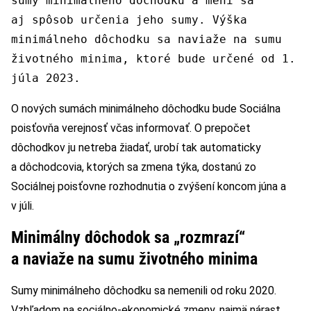
sumy minimálneho dôchodku a mení sa
aj spôsob určenia jeho sumy. Výška
minimálneho dôchodku sa naviaže na sumu
životného minima, ktoré bude určené od 1.
júla 2023.
O nových sumách minimálneho dôchodku bude Sociálna
poisťovňa verejnosť včas informovať. O prepočet
dôchodkov ju netreba žiadať, urobí tak automaticky
a dôchodcovia, ktorých sa zmena týka, dostanú zo
Sociálnej poisťovne rozhodnutia o zvýšení koncom júna a
v júli.
Minimálny dôchodok sa „rozmrazí“
a naviaže na sumu životného minima
Sumy minimálneho dôchodku sa nemenili od roku 2020.
Vzhľadom na sociálno-ekonomické zmeny, najmä nárast