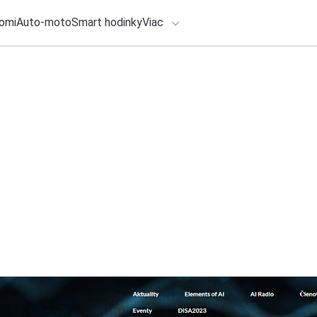
omi
Auto-moto
Smart hodinky
Viac
HLO BY VÁS ZAUJÍMAŤ
1. augusta 2026
•
3m
lačové správy
Vandalizmus znižuj
ADÁVANIA
ZSSK posilňuje oc
Redakcia TOUCHIT
Zadajte frázu pre vyhľadanie