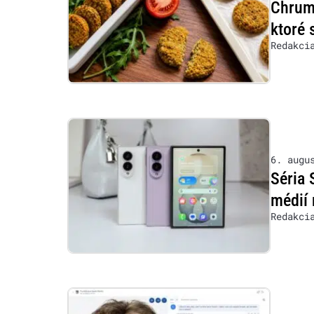
Chrumk
ktoré 
Redakci
6. augu
Séria 
médií 
Redakci