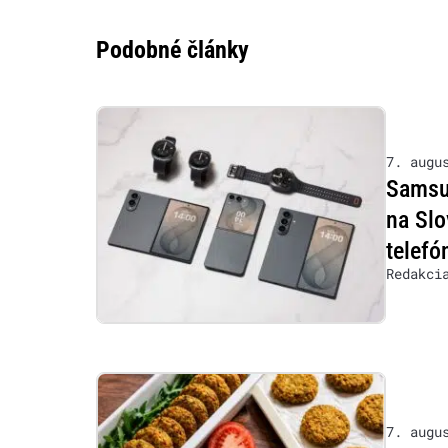
Podobné články
7. augu
Samsu
na Slo
telefó
Redakci
7. augu