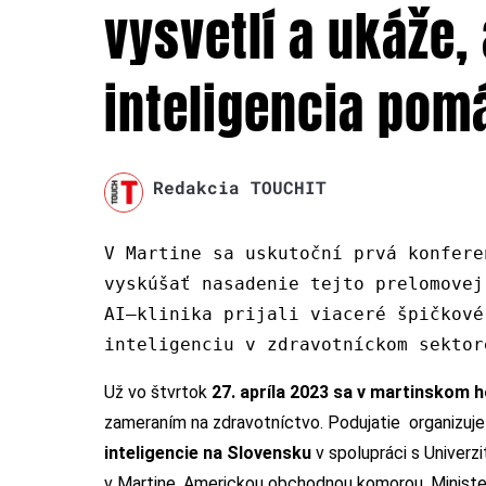
vysvetlí a ukáže
inteligencia pom
Redakcia TOUCHIT
V Martine sa uskutoční prvá konfere
vyskúšať nasadenie tejto prelomovej
AI–klinika prijali viaceré špičkové
inteligenciu v zdravotníckom sektor
Už vo štvrtok
27. apríla 2023 sa v martinskom h
zameraním na zdravotníctvo. Podujatie organizuj
inteligencie na Slovensku
v spolupráci s Univerz
v Martine, Americkou obchodnou komorou, Ministers