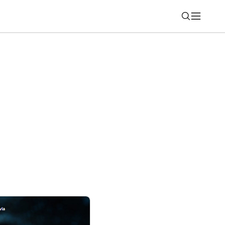
Nájsť
e komfort a komplikuje vlakovú dopravu.
hranu cestujúcich a zamestnancov