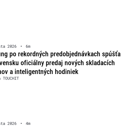
sta 2026
•
6m
ng po rekordných predobjednávkach spúšťa
vensku oficiálny predaj nových skladacích
nov a inteligentných hodiniek
a TOUCHIT
sta 2026
•
4m