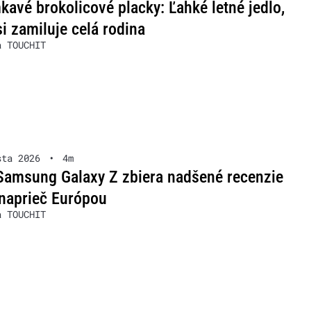
avé brokolicové placky: Ľahké letné jedlo,
si zamiluje celá rodina
a TOUCHIT
sta 2026
•
4m
Samsung Galaxy Z zbiera nadšené recenzie
naprieč Európou
a TOUCHIT