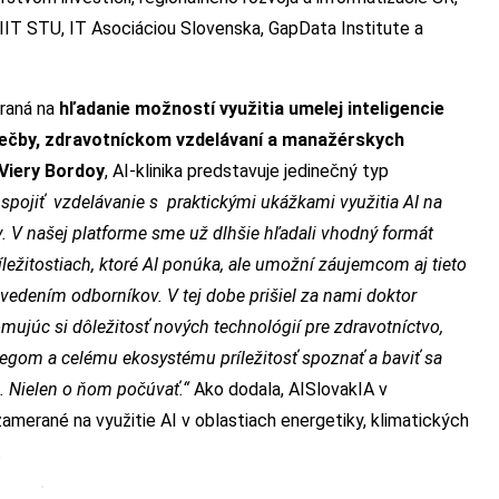
IIT STU, IT Asociáciou Slovenska, GapData Institute a
raná na
hľadanie možností využitia umelej inteligencie
 liečby, zdravotníckom vzdelávaní a manažérskych
Viery Bordoy
, AI-klinika predstavuje jedinečný typ
spojiť vzdelávanie s praktickými ukážkami využitia AI na
. V našej platforme sme už dlhšie hľadali vhodný formát
íležitostiach, ktoré AI ponúka, ale umožní záujemcom aj tieto
 vedením odborníkov. V tej dobe prišiel za nami doktor
ujúc si dôležitosť nových technológií pre zdravotníctvo,
olegom a celému ekosystému príležitosť spoznať a baviť sa
vo. Nielen o ňom počúvať.“
Ako dodala, AISlovakIA v
zamerané na využitie AI v oblastiach energetiky, klimatických
.