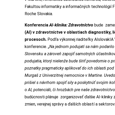
Fakultou informatiky a informačných technológií F
Roche Slovakia.
Konferencia
AI-klinika: Zdravotníctvo
bude zame
(AI) v zdravotníctve v oblastiach diagnostiky,
procesoch.
Podľa
výkonnej riaditeľky AIslovakIA
konferencie.
„Na jednom podujatí sa nám podarilo 
Slovensku a zároveň zapojiť samotných účastníkov
podujatia, ktorý nielenže bude šíriť povedomie o pr
poznatky pragmaticky aplikovať do ich oblasti pod
Murgaš z Univerzitnej nemocnice v Martine. Uvedom
prišiel s návrhom spojiť sily a poskytnúť svojim k
o AI, potenciáli, či hrozbách pre naše zdravotníct
budúcnosti plánuje zorganizovať ďalšie AI-kliniky 
zmien, verejnej správy a ďalších oblastí a sektorov