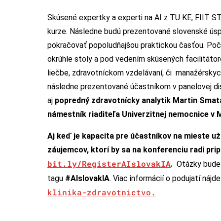
Skúsené expertky a experti na AI z TU KE, FIIT 
kurze. Následne budú prezentované slovenské úsp
pokračovať popoludňajšou praktickou časťou. Poča
okrúhle stoly a pod vedením skúsených facilitátoro
liečbe, zdravotníckom vzdelávaní, či manažérskyc
následne prezentované účastníkom v panelovej disk
aj
popredný zdravotnícky analytik Martin Smat
námestník riaditeľa Univerzitnej nemocnice v 
Aj keď je kapacita pre účastníkov na mieste už
záujemcov, ktorí by sa na konferenciu radi pripo
bit.ly/RegisterAIslovakIA
.
Otázky bude 
tagu
#AIslovakIA
. Viac informácií o podujatí náj
klinika-zdravotnictvo.