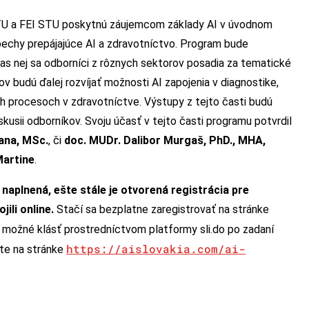
STU a FEI STU poskytnú záujemcom základy AI v úvodnom
echy prepájajúce AI a zdravotníctvo. Program bude
s nej sa odborníci z rôznych sektorov posadia za tematické
v budú ďalej rozvíjať možnosti AI zapojenia v diagnostike,
h procesoch v zdravotníctve. Výstupy z tejto časti budú
usii odborníkov. Svoju účasť v tejto časti programu potvrdil
ana, MSc.
, či
doc. MUDr. Dalibor Murgaš, PhD., MHA,
Martine
.
 naplnená, ešte stále je otvorená registrácia pre
jili online.
Stačí sa bezplatne zaregistrovať na stránke
možné klásť prostredníctvom platformy sli.do po zadaní
https://aislovakia.com/ai-
dete na stránke