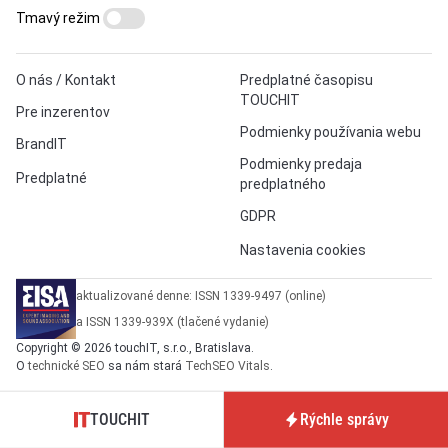
Tmavý režim
O nás / Kontakt
Predplatné časopisu
TOUCHIT
Pre inzerentov
Podmienky používania webu
BrandIT
Podmienky predaja
Predplatné
predplatného
GDPR
Nastavenia cookies
aktualizované denne: ISSN 1339-9497 (online)
a ISSN 1339-939X (tlačené vydanie)
Copyright © 2026 touchIT, s.r.o., Bratislava.
O
technické SEO
sa nám stará
TechSEO Vitals
.
TOUCHIT
Rýchle správy