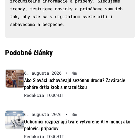
zrozumiteľné informácie a príbehy. Sledujeme
trendy, testujeme novinky a prinášame vám ich
tak, aby ste sa v digitálnom svete cítili
sebavedomo a bezpečne.
Podobné články
6. augusta 2026
•
4m
Ako Slováci uchovávajú sezónnu úrodu? Zaváracie
poháre držia krok s mrazničkou
Redakcia TOUCHIT
6. augusta 2026
•
3m
Odborníci rozpoznajú tváre vytvorené AI v menej ako
polovici prípadov
Redakcia TOUCHIT