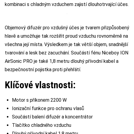
kombinaci s chladným vzduchem zajistí dlouhotrvající účes.
Objemový difuzér pro vzdušný účes je tvarem přizpůsobený
hlavě a umožňuje tak rozšířit proud vzduchu rovnoměrně na
všechna její místa. Výsledkem je tak větší objem, snadnější
tvarování a lesk bez zacuchání. Součástí fénu Niceboy ION
AirSonic PRO je také 1,8 metru dlouhý přívodní kabel a
bezpečnostní pojistka proti přehřátí.
Klíčové vlastnosti:
Motor s příkonem 2200 W
Ionizační funkce pro ochranu vlasů
Součástí balení difuzér a koncentrátor
Tlačítko chladného vzduchu
Dlouhý přívodní kabel 1,8 metru