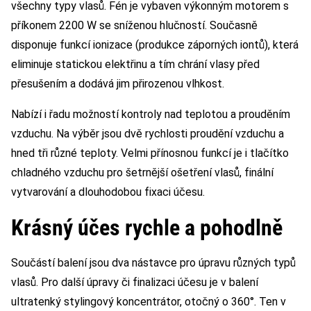
všechny typy vlasů. Fén je vybaven výkonným motorem s
příkonem 2200 W se sníženou hlučností. Současně
disponuje funkcí ionizace (produkce záporných iontů), která
eliminuje statickou elektřinu a tím chrání vlasy před
přesušením a dodává jim přirozenou vlhkost.
Nabízí i řadu možností kontroly nad teplotou a prouděním
vzduchu. Na výběr jsou dvě rychlosti proudění vzduchu a
hned tři různé teploty. Velmi přínosnou funkcí je i tlačítko
chladného vzduchu pro šetrnější ošetření vlasů, finální
vytvarování a dlouhodobou fixaci účesu.
Krásný účes rychle a pohodlně
Součástí balení jsou dva nástavce pro úpravu různých typů
vlasů. Pro další úpravy či finalizaci účesu je v balení
ultratenký stylingový koncentrátor, otočný o 360°. Ten v