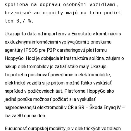
spolieha na dopravu osobnými vozidlami,
bezemisné automobily majú na trhu podiel
len 3,7 %.
Ukazujú to dáta od importérov a Eurostatu v kombinácii s
exkluzívnymi informáciami vyplývajúcimi z prieskumu
agentúry IPSOS pre P2P carsharingovú platformu
HoppyGo. Hoci je dobíjacia infraštruktúra solídna, záujem o
nákup elektromobilov je zatiaľ stále malý. Ukazuje
to potrebu posilňovať povedomie o elektromobilite,
elektrické vozidlá si je pritom možné ľahko vyskúšať
napríklad v požičovniach áut. Platforma HoppyGo ako
jediná ponúka možnosť požičať si a vyskúšať
najpredávanejší elektromobil v ČR a SR – Škoda Enyaq iV –
iba za 80 eur na deň.
Budúcnosť európskej mobility je v elektrických vozidlách.