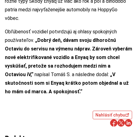
rôzne typy Škody Enyaq už viac ako rok a pol a dlhodobo
patria medzi najvyťaženejšie automobily na HoppyGo
vôbec.
Obľúbenosť vozidiel potvrdzujú aj ohlasy spokojných
používateľov.
„Dobrý deň, dávam svoju dlhoročnú
Octaviu do servisu na výmenu náprav. Zároveň vyberám
nové elektrifikované vozidlo a Enyaq by som chcel
vyskúšať, pretože sa rozhodujem medzi ním a
Octaviou iV,“
napísal Tomáš S. a následne dodal:
„V
skutočnosti som si Enyaq krátko potom objednal a už
ho mám od marca. A spokojnosť.“
Nahlásiť chybu