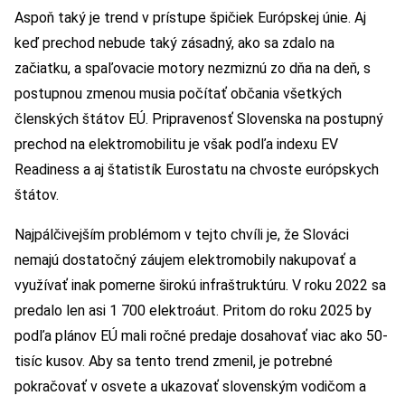
Aspoň taký je trend v prístupe špičiek Európskej únie. Aj
keď prechod nebude taký zásadný, ako sa zdalo na
začiatku, a spaľovacie motory nezmiznú zo dňa na deň, s
postupnou zmenou musia počítať občania všetkých
členských štátov EÚ. Pripravenosť Slovenska na postupný
prechod na elektromobilitu je však podľa indexu EV
Readiness a aj štatistík Eurostatu na chvoste európskych
štátov.
Najpálčivejším problémom v tejto chvíli je, že Slováci
nemajú dostatočný záujem elektromobily nakupovať a
využívať inak pomerne širokú infraštruktúru. V roku 2022 sa
predalo len asi 1 700 elektroáut. Pritom do roku 2025 by
podľa plánov EÚ mali ročné predaje dosahovať viac ako 50-
tisíc kusov. Aby sa tento trend zmenil, je potrebné
pokračovať v osvete a ukazovať slovenským vodičom a