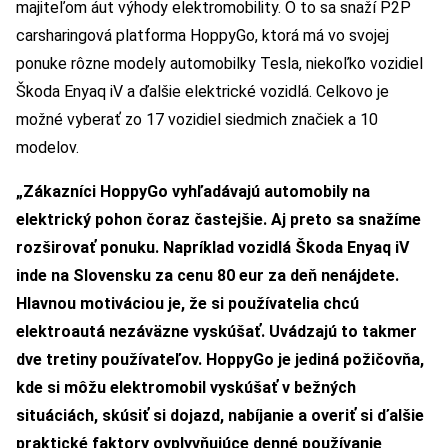
majiteľom áut výhody elektromobility. O to sa snaží P2P
carsharingová platforma HoppyGo, ktorá má vo svojej
ponuke rôzne modely automobilky Tesla, niekoľko vozidiel
Škoda Enyaq iV a ďalšie elektrické vozidlá. Celkovo je
možné vyberať zo 17 vozidiel siedmich značiek a 10
modelov.
„Zákazníci HoppyGo vyhľadávajú automobily na
elektrický pohon čoraz častejšie. Aj preto sa snažíme
rozširovať ponuku. Napríklad vozidlá Škoda Enyaq iV
inde na Slovensku za cenu 80 eur za deň nenájdete.
Hlavnou motiváciou je, že si používatelia chcú
elektroautá nezáväzne vyskúšať. Uvádzajú to takmer
dve tretiny používateľov. HoppyGo je jediná požičovňa,
kde si môžu elektromobil vyskúšať v bežných
situáciách, skúsiť si dojazd, nabíjanie a overiť si ďalšie
praktické faktory ovplyvňujúce denné používanie