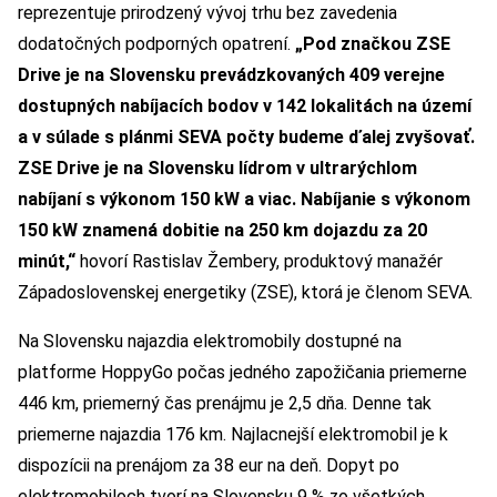
reprezentuje prirodzený vývoj trhu bez zavedenia
dodatočných podporných opatrení.
„Pod značkou ZSE
Drive je na Slovensku prevádzkovaných 409 verejne
dostupných nabíjacích bodov v 142 lokalitách na území
a v súlade s plánmi SEVA počty budeme ďalej zvyšovať.
ZSE Drive je na Slovensku lídrom v ultrarýchlom
nabíjaní s výkonom 150 kW a viac. Nabíjanie s výkonom
150 kW znamená dobitie na 250 km dojazdu za 20
minút,“
hovorí Rastislav Žembery, produktový manažér
Západoslovenskej energetiky (ZSE), ktorá je členom SEVA.
Na Slovensku najazdia elektromobily dostupné na
platforme HoppyGo počas jedného zapožičania priemerne
446 km, priemerný čas prenájmu je 2,5 dňa. Denne tak
priemerne najazdia 176 km. Najlacnejší elektromobil je k
dispozícii na prenájom za 38 eur na deň. Dopyt po
elektromobiloch tvorí na Slovensku 9 % zo všetkých