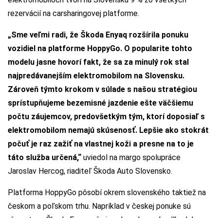
rezervácií na carsharingovej platforme.
„Sme veľmi radi, že Škoda Enyaq rozšírila ponuku
vozidiel na platforme HoppyGo. O popularite tohto
modelu jasne hovorí fakt, že sa za minulý rok stal
najpredávanejším elektromobilom na Slovensku.
Zároveň týmto krokom v súlade s našou stratégiou
sprístupňujeme bezemisné jazdenie ešte väčšiemu
počtu záujemcov, predovšetkým tým, ktorí doposiaľ s
elektromobilom nemajú skúsenosť. Lepšie ako stokrát
počuť je raz zažiť na vlastnej koži a presne na to je
táto služba určená,“
uviedol na margo spolupráce
Jaroslav Hercog, riaditeľ Škoda Auto Slovensko.
Platforma HoppyGo pôsobí okrem slovenského taktiež na
českom a poľskom trhu. Napríklad v českej ponuke sú