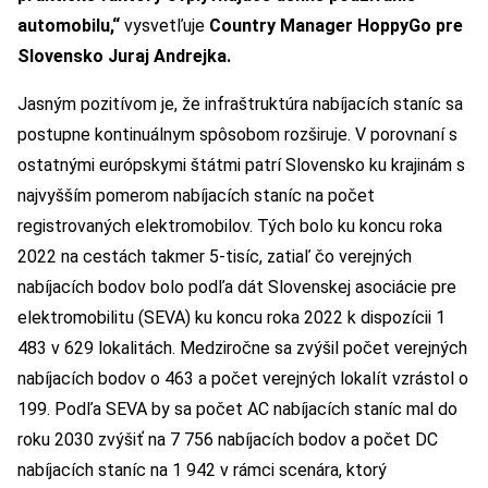
automobilu,“
vysvetľuje
Country Manager HoppyGo pre
Slovensko Juraj Andrejka.
Jasným pozitívom je, že infraštruktúra nabíjacích staníc sa
postupne kontinuálnym spôsobom rozširuje. V porovnaní s
ostatnými európskymi štátmi patrí Slovensko ku krajinám s
najvyšším pomerom nabíjacích staníc na počet
registrovaných elektromobilov. Tých bolo ku koncu roka
2022 na cestách takmer 5-tisíc, zatiaľ čo verejných
nabíjacích bodov bolo podľa dát Slovenskej asociácie pre
elektromobilitu (SEVA) ku koncu roka 2022 k dispozícii 1
483 v 629 lokalitách. Medziročne sa zvýšil počet verejných
nabíjacích bodov o 463 a počet verejných lokalít vzrástol o
199. Podľa SEVA by sa počet AC nabíjacích staníc mal do
roku 2030 zvýšiť na 7 756 nabíjacích bodov a počet DC
nabíjacích staníc na 1 942 v rámci scenára, ktorý