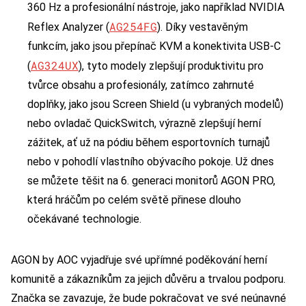
360 Hz a profesionální nástroje, jako například NVIDIA
AG254FG
Reflex Analyzer (
). Díky vestavěným
funkcím, jako jsou přepínač KVM a konektivita USB-C
AG324UX
(
), tyto modely zlepšují produktivitu pro
tvůrce obsahu a profesionály, zatímco zahrnuté
doplňky, jako jsou Screen Shield (u vybraných modelů)
nebo ovladač QuickSwitch, výrazně zlepšují herní
zážitek, ať už na pódiu během esportovních turnajů
nebo v pohodlí vlastního obývacího pokoje. Už dnes
se můžete těšit na 6. generaci monitorů AGON PRO,
která hráčům po celém světě přinese dlouho
očekávané technologie.
AGON by AOC vyjadřuje své upřímné poděkování herní
komunitě a zákazníkům za jejich důvěru a trvalou podporu.
Značka se zavazuje, že bude pokračovat ve své neúnavné