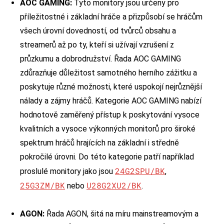
AOC GAMING:
Tyto monitory jsou určeny pro
příležitostné i základní hráče a přizpůsobí se hráčům
všech úrovní dovedností, od tvůrců obsahu a
streamerů až po ty, kteří si užívají vzrušení z
průzkumu a dobrodružství. Řada AOC GAMING
zdůrazňuje důležitost samotného herního zážitku a
poskytuje různé možnosti, které uspokojí nejrůznější
nálady a zájmy hráčů. Kategorie AOC GAMING nabízí
hodnotově zaměřený přístup k poskytování vysoce
kvalitních a vysoce výkonných monitorů pro široké
spektrum hráčů hrajících na základní i středně
pokročilé úrovni. Do této kategorie patří například
24G2SPU/BK
proslulé monitory jako jsou
,
25G3ZM/BK
U28G2XU2/BK
nebo
.
AGON:
Řada AGON, šitá na míru mainstreamovým a