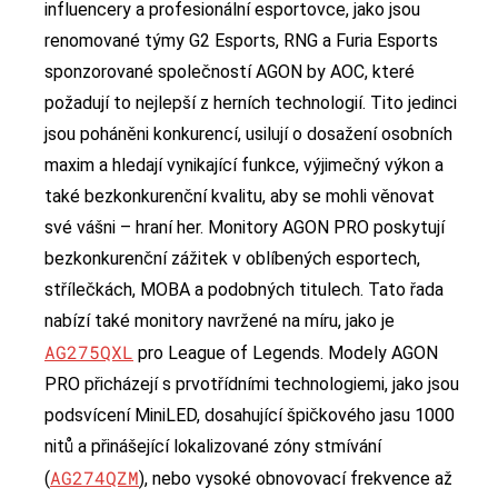
influencery a profesionální esportovce, jako jsou
renomované týmy G2 Esports, RNG a Furia Esports
sponzorované společností AGON by AOC, které
požadují to nejlepší z herních technologií. Tito jedinci
jsou poháněni konkurencí, usilují o dosažení osobních
maxim a hledají vynikající funkce, výjimečný výkon a
také bezkonkurenční kvalitu, aby se mohli věnovat
své vášni – hraní her. Monitory AGON PRO poskytují
bezkonkurenční zážitek v oblíbených esportech,
střílečkách, MOBA a podobných titulech. Tato řada
nabízí také monitory navržené na míru, jako je
AG275QXL
pro League of Legends. Modely AGON
PRO přicházejí s prvotřídními technologiemi, jako jsou
podsvícení MiniLED, dosahující špičkového jasu 1000
nitů a přinášející lokalizované zóny stmívání
AG274QZM
(
), nebo vysoké obnovovací frekvence až