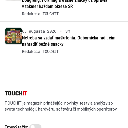
Dongfeng, Forthing a ďalšie značky už opravia
v takmer každom okrese SR
Redakcia TOUCHIT
6. augusta 2026
•
3m
Netreba sa vzdať maškrtenia. Odborníčka radí, čím
nahradiť bežné snacky
Redakcia TOUCHIT
TOUCHIT je magazín prinášajúci novinky, testy a analýzy zo
sveta technológií, hardvéru, softvéru či mobilných operátorov.
Tmavý režim