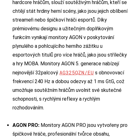
hardcore hráčům, slouží soutěživým hráčům, kteří se
chtějí stát hrdiny herní scény, jako jsou jejich oblíbení
streameři nebo špičkoví hráči esportů. Díky
prémiovému designu a užitečným doplňkovým
funkcím vynikají monitory AGON v poskytování
plynulého a pohlcujícího herního zážitku u
esportových titulů pro více hráčů, jako jsou střílečky
a hry MOBA. Monitory AGON 5. generace nabízejí
AG325QZN/EU
nejnovější 32palcový
s obnovovací
frekvencí 240 Hz a dobou odezvy až 1 ms GtG, což
umožňuje soutěžním hráčům uvolnit své skutečné
schopnosti, s rychlými reflexy a rychlým
rozhodováním.
AGON PRO:
Monitory AGON PRO jsou vytvořeny pro
špičkové hráče, profesionální tvůrce obsahu,