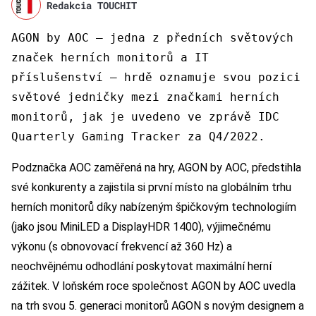
Redakcia TOUCHIT
AGON by AOC – jedna z předních světových
značek herních monitorů a IT
příslušenství – hrdě oznamuje svou pozici
světové jedničky mezi značkami herních
monitorů, jak je uvedeno ve zprávě IDC
Quarterly Gaming Tracker za Q4/2022.
Podznačka AOC zaměřená na hry, AGON by AOC, předstihla
své konkurenty a zajistila si první místo na globálním trhu
herních monitorů díky nabízeným špičkovým technologiím
(jako jsou MiniLED a DisplayHDR 1400), výjimečnému
výkonu (s obnovovací frekvencí až 360 Hz) a
neochvějnému odhodlání poskytovat maximální herní
zážitek. V loňském roce společnost AGON by AOC uvedla
na trh svou 5. generaci monitorů AGON s novým designem a