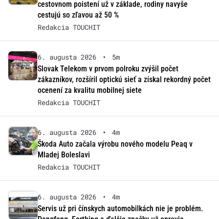
cestovnom poistení už v základe, rodiny navyše
cestujú so zľavou až 50 %
Redakcia TOUCHIT
6. augusta 2026
•
5m
Slovak Telekom v prvom polroku zvýšil počet
zákazníkov, rozšíril optickú sieť a získal rekordný počet
ocenení za kvalitu mobilnej siete
Redakcia TOUCHIT
6. augusta 2026
•
4m
Škoda Auto začala výrobu nového modelu Peaq v
Mladej Boleslavi
Redakcia TOUCHIT
6. augusta 2026
•
4m
Servis už pri čínskych automobilkách nie je problém.