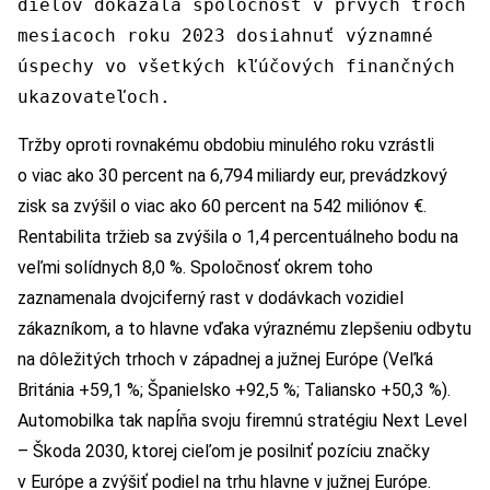
dielov dokázala spoločnosť v prvých troch
mesiacoch roku 2023 dosiahnuť významné
úspechy vo všetkých kľúčových finančných
ukazovateľoch.
Tržby oproti rovnakému obdobiu minulého roku vzrástli
o viac ako 30 percent na 6,794 miliardy eur, prevádzkový
zisk sa zvýšil o viac ako 60 percent na 542 miliónov €.
Rentabilita tržieb sa zvýšila o 1,4 percentuálneho bodu na
veľmi solídnych 8,0 %. Spoločnosť okrem toho
zaznamenala dvojciferný rast v dodávkach vozidiel
zákazníkom, a to hlavne vďaka výraznému zlepšeniu odbytu
na dôležitých trhoch v západnej a južnej Európe (Veľká
Británia +59,1 %; Španielsko +92,5 %; Taliansko +50,3 %).
Automobilka tak napĺňa svoju firemnú stratégiu Next Level
– Škoda 2030, ktorej cieľom je posilniť pozíciu značky
v Európe a zvýšiť podiel na trhu hlavne v južnej Európe.