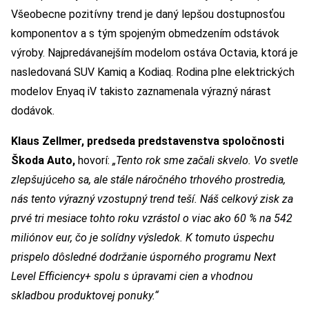
Všeobecne pozitívny trend je daný lepšou dostupnosťou
komponentov a s tým spojeným obmedzením odstávok
výroby. Najpredávanejším modelom ostáva Octavia, ktorá je
nasledovaná SUV Kamiq a Kodiaq. Rodina plne elektrických
modelov Enyaq iV takisto zaznamenala výrazný nárast
dodávok.
Klaus Zellmer, predseda predstavenstva spoločnosti
Škoda Auto,
hovorí:
„Tento rok sme začali skvelo. Vo svetle
zlepšujúceho sa, ale stále náročného trhového prostredia,
nás tento výrazný vzostupný trend teší. Náš celkový zisk za
prvé tri mesiace tohto roku vzrástol o viac ako 60 % na 542
miliónov eur, čo je solídny výsledok. K tomuto úspechu
prispelo dôsledné dodržanie úsporného programu Next
Level Efficiency+ spolu s úpravami cien a vhodnou
skladbou produktovej ponuky.
“