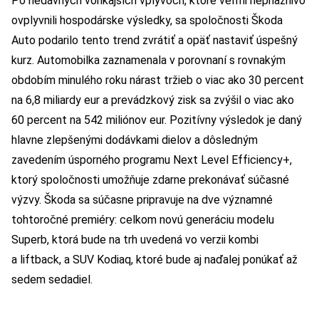
Po nedávnych vonkajších vplyvoch, ktoré veľmi nepriaznivo
ovplyvnili hospodárske výsledky, sa spoločnosti Škoda
Auto podarilo tento trend zvrátiť a opäť nastaviť úspešný
kurz. Automobilka zaznamenala v porovnaní s rovnakým
obdobím minulého roku nárast tržieb o viac ako 30 percent
na 6,8 miliardy eur a prevádzkový zisk sa zvýšil o viac ako
60 percent na 542 miliónov eur. Pozitívny výsledok je daný
hlavne zlepšenými dodávkami dielov a dôsledným
zavedením úsporného programu Next Level Efficiency+,
ktorý spoločnosti umožňuje zdarne prekonávať súčasné
výzvy. Škoda sa súčasne pripravuje na dve významné
tohtoročné premiéry: celkom novú generáciu modelu
Superb, ktorá bude na trh uvedená vo verzii kombi
a liftback, a SUV Kodiaq, ktoré bude aj naďalej ponúkať až
sedem sedadiel.