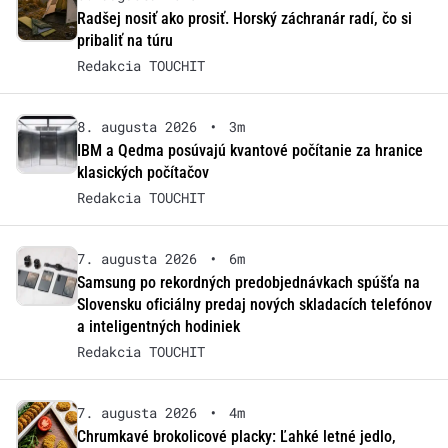
Radšej nosiť ako prosiť. Horský záchranár radí, čo si
pribaliť na túru
Redakcia TOUCHIT
8. augusta 2026
•
3m
IBM a Qedma posúvajú kvantové počítanie za hranice
klasických počítačov
Redakcia TOUCHIT
7. augusta 2026
•
6m
Samsung po rekordných predobjednávkach spúšťa na
Slovensku oficiálny predaj nových skladacích telefónov
a inteligentných hodiniek
Redakcia TOUCHIT
7. augusta 2026
•
4m
Chrumkavé brokolicové placky: Ľahké letné jedlo,