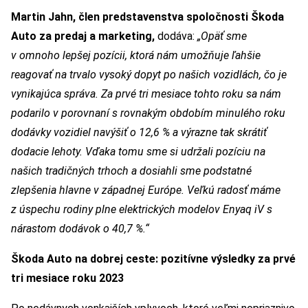
Martin Jahn, člen predstavenstva spoločnosti Škoda
Auto za predaj a marketing,
dodáva:
„Opäť sme
v omnoho lepšej pozícii, ktorá nám umožňuje ľahšie
reagovať na trvalo vysoký dopyt po našich vozidlách, čo je
vynikajúca správa. Za prvé tri mesiace tohto roku sa nám
podarilo v porovnaní s rovnakým obdobím minulého roku
dodávky vozidiel navýšiť o 12,6 % a výrazne tak skrátiť
dodacie lehoty. Vďaka tomu sme si udržali pozíciu na
našich tradičných trhoch a dosiahli sme podstatné
zlepšenia hlavne v západnej Európe. Veľkú radosť máme
z úspechu rodiny plne elektrických modelov Enyaq iV s
nárastom dodávok o 40,7 %.
“
Škoda Auto na dobrej ceste: pozitívne výsledky za prvé
tri mesiace roku 2023