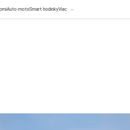
omi
Auto-moto
Smart hodinky
Viac
HLO BY VÁS ZAUJÍMAŤ
25. júla 2026
•
6m
lačové správy
Škoda Auto v prvo
ADÁVANIA
výsledky, rekordný
v Európe
Zadajte frázu pre vyhľadanie
Redakcia TOUCHIT