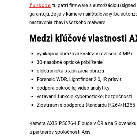
funkcie
tu patrí firmware s autorizáciou (signe
garantujú, že je v kamere nainštalovaný iba autor
nastavenia zbaví všetkého malware.
Medzi kľúčové vlastnosti A
vynikajúca obrazová kvalita v rozlíšení 4 MPx
30-násobné optické priblíženie
elektronická stabilizácia obrazu
Forensic WDR, Lightfinder 2.0, IR prísvit
podpora pokročilej video analytiky
vstavané funkcie kybernetickej bezpečnosti
Zipstream s podporou štandardu H.264/H.265
Kamera AXIS P5676-LE bude v ČR a na Slovensku k
a partnerov spoločnosti Axis.