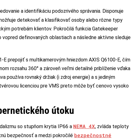
dovanie a identifikáciu podozrivého správania. Disponuje
umožňuje detekovať a klasifikovať osoby alebo rôzne typy
fickým potrebám klientov. Pokročilá funkcia Gatekeeper
o vopred definovaných oblastiach a následne aktívne sleduje
E prepojiť s multikamerovým hniezdom AXIS Q6100-E, čím
nom rozsahu 360° a zároveň veľmi detailné priblíženie vďaka
oužíva rovnaký držiak (i zdroj energie) a s jediným
oftvérovou licenciou pre VMS preto môže byť cenovo vysoko
bernetického útoku
NEMA 4X
dalizmu so stupňom krytia IP66 a
, zvláda teploty
bezpečnostné
astnú bezpečnosť a medzi pokročilé