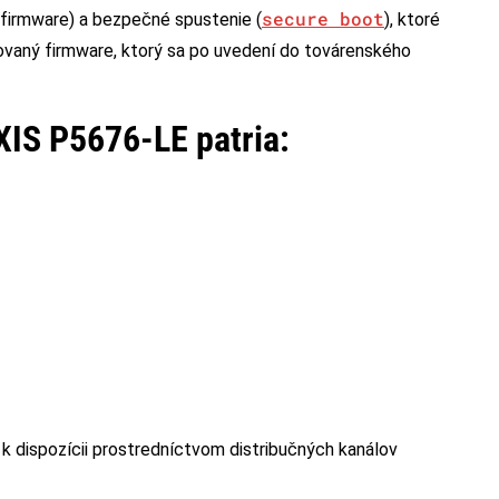
secure boot
d firmware) a bezpečné spustenie (
), ktoré
izovaný firmware, ktorý sa po uvedení do továrenského
XIS P5676-LE patria:
 dispozícii prostredníctvom distribučných kanálov