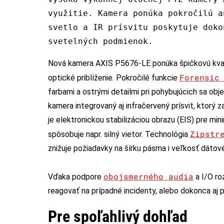
využitie. Kamera ponúka pokročilú a
svetlo a IR prísvitu poskytuje doko
svetelných podmienok.
Nová kamera AXIS P5676-LE ponúka špičkovú kval
Forensic
optické priblíženie. Pokročilé funkcie
farbami a ostrými detailmi pri pohybujúcich sa ob
kamera integrovaný aj infračervený prísvit, ktorý 
je elektronickou stabilizáciou obrazu (EIS) pre min
Zipstr
spôsobuje napr. silný vietor. Technológia
znižuje požiadavky na šírku pásma i veľkosť dátové
obojsmerného audia
Vďaka podpore
a I/O ro
reagovať na prípadné incidenty, alebo dokonca aj 
Pre spoľahlivý dohľad