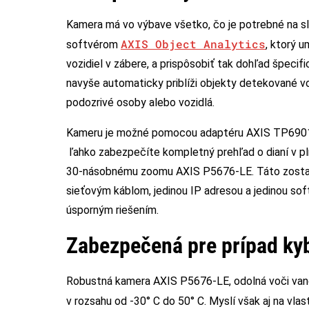
Kamera má vo výbave všetko, čo je potrebné na sle
AXIS Object Analytics
softvérom
, ktorý 
vozidiel v zábere, a prispôsobiť tak dohľad špeci
navyše automaticky priblíži objekty detekované v
podozrivé osoby alebo vozidlá.
Kameru je možné pomocou adaptéru AXIS TP6901-
ľahko zabezpečíte kompletný prehľad o dianí v pl
30-násobnému zoomu AXIS P5676-LE. Táto zostava p
sieťovým káblom, jedinou IP adresou a jedinou s
úsporným riešením.
Zabezpečená pre prípad ky
Robustná kamera AXIS P5676-LE, odolná voči van
v rozsahu od -30° C do 50° C. Myslí však aj na vl