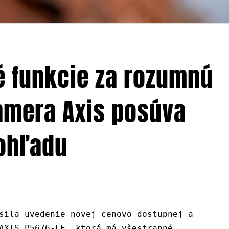
é funkcie za rozumnú
amera Axis posúva
ohľadu
sila uvedenie novej cenovo dostupnej a
AXIS P5676-LE, ktorá má všestranné