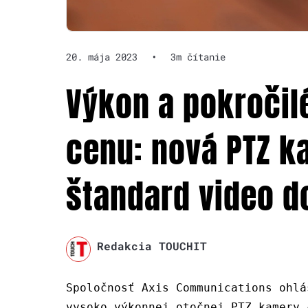
20. mája 2023
•
3m čítanie
Výkon a pokročil
cenu: nová PTZ k
štandard video d
Redakcia TOUCHIT
Spoločnosť Axis Communications ohlá
vysoko výkonnej otočnej PTZ kamery 