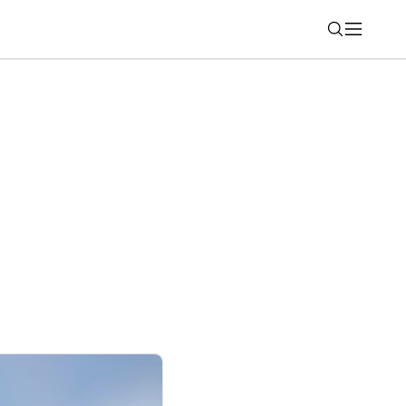
Nájsť
m polroku 2026: Výborné hospodárske
 počet elektromobilov a druhé miesto