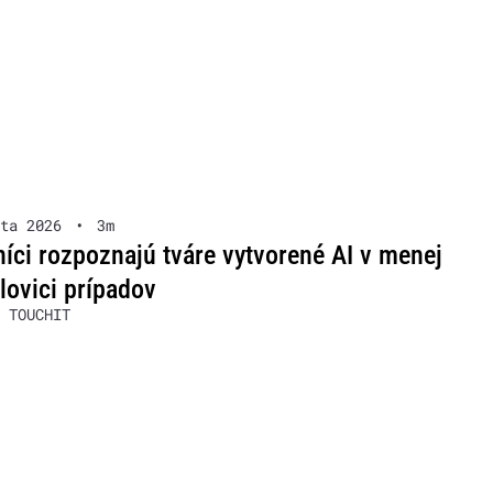
ta 2026
•
3m
íci rozpoznajú tváre vytvorené AI v menej
lovici prípadov
 TOUCHIT