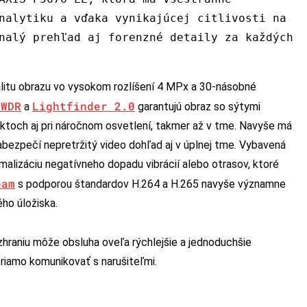
nalytiku a vďaka vynikajúcej citlivosti na
nalý prehľad aj forenzné detaily za každých
itu obrazu vo vysokom rozlíšení 4 MPx a 30-násobné
 WDR
Lightfinder 2.0
a
garantujú obraz so sýtymi
jektoch aj pri náročnom osvetlení, takmer až v tme. Navyše má
zabezpečí nepretržitý video dohľad aj v úplnej tme. Vybavená
imalizáciu negatívneho dopadu vibrácií alebo otrasov, ktoré
eam
s podporou štandardov H.264 a H.265 navyše významne
ho úložiska.
zhraniu môže obsluha oveľa rýchlejšie a jednoduchšie
priamo komunikovať s narušiteľmi.