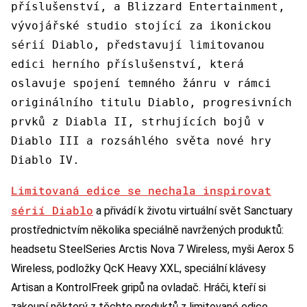
příslušenství, a Blizzard Entertainment,
vývojářské studio stojící za ikonickou
sérií Diablo, představují limitovanou
edici herního příslušenství, která
oslavuje spojení temného žánru v rámci
originálního titulu Diablo, progresivních
prvků z Diabla II, strhujících bojů v
Diablo III a rozsáhlého světa nové hry
Diablo IV.
Limitovaná edice se nechala inspirovat
sérií Diablo
a přivádí k životu virtuální svět Sanctuary
prostřednictvím několika speciálně navržených produktů:
headsetu SteelSeries Arctis Nova 7 Wireless, myši Aerox 5
Wireless, podložky QcK Heavy XXL, speciální klávesy
Artisan a KontrolFreek gripů na ovladač. Hráči, kteří si
zakoupí některý z těchto produktů z limitované edice,