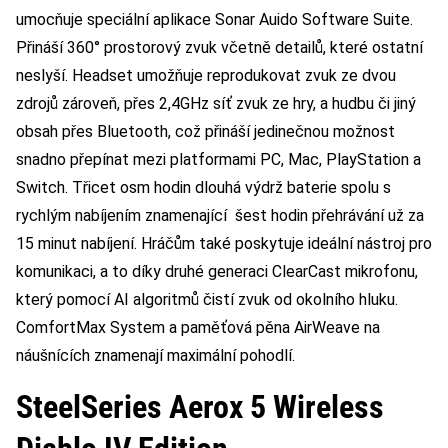
umocňuje speciální aplikace Sonar Auido Software Suite.
Přináší 360° prostorový zvuk včetně detailů, které ostatní
neslyší. Headset umožňuje reprodukovat zvuk ze dvou
zdrojů zároveň, přes 2,4GHz síť zvuk ze hry, a hudbu či jiný
obsah přes Bluetooth, což přináší jedinečnou možnost
snadno přepínat mezi platformami PC, Mac, PlayStation a
Switch. Třicet osm hodin dlouhá výdrž baterie spolu s
rychlým nabíjením znamenající šest hodin přehrávání už za
15 minut nabíjení. Hráčům také poskytuje ideální nástroj pro
komunikaci, a to díky druhé generaci ClearCast mikrofonu,
který pomocí AI algoritmů čistí zvuk od okolního hluku.
ComfortMax System a paměťová pěna AirWeave na
náušnících znamenají maximální pohodlí.
SteelSeries Aerox 5 Wireless