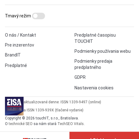
Tmavý režim
O nás / Kontakt
Predplatné časopisu
TOUCHIT
Pre inzerentov
Podmienky používania webu
BrandIT
Podmienky predaja
Predplatné
predplatného
GDPR
Nastavenia cookies
aktualizované denne: ISSN 1339-9497 (online)
a ISSN 1339-939X (tlačené vydanie)
Copyright © 2026 touchIT, s.r.o., Bratislava.
O
technické SEO
sa nám stará
TechSEO Vitals
.