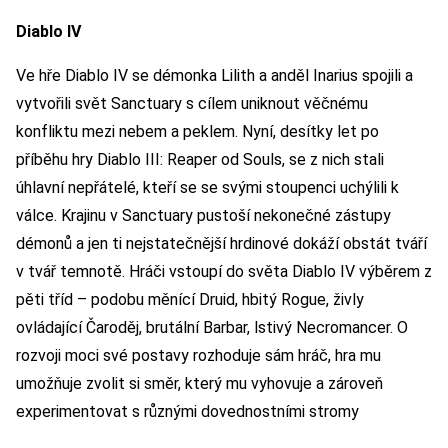
Diablo IV
Ve hře Diablo IV se démonka Lilith a anděl Inarius spojili a
vytvořili svět Sanctuary s cílem uniknout věčnému
konfliktu mezi nebem a peklem. Nyní, desítky let po
příběhu hry Diablo III: Reaper od Souls, se z nich stali
úhlavní nepřátelé, kteří se se svými stoupenci uchýlili k
válce. Krajinu v Sanctuary pustoší nekonečné zástupy
démonů a jen ti nejstatečnější hrdinové dokáží obstát tváří
v tvář temnotě. Hráči vstoupí do světa Diablo IV výběrem z
pěti tříd – podobu měnící Druid, hbitý Rogue, živly
ovládající Čaroděj, brutální Barbar, lstivý Necromancer. O
rozvoji moci své postavy rozhoduje sám hráč, hra mu
umožňuje zvolit si směr, který mu vyhovuje a zároveň
experimentovat s různými dovednostními stromy