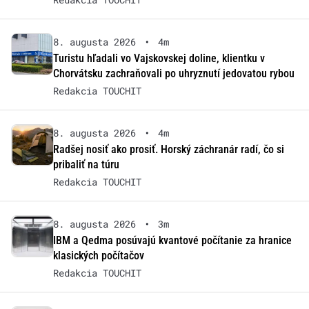
8. augusta 2026
•
4m
Turistu hľadali vo Vajskovskej doline, klientku v
Chorvátsku zachraňovali po uhryznutí jedovatou rybou
Redakcia TOUCHIT
8. augusta 2026
•
4m
Radšej nosiť ako prosiť. Horský záchranár radí, čo si
pribaliť na túru
Redakcia TOUCHIT
8. augusta 2026
•
3m
IBM a Qedma posúvajú kvantové počítanie za hranice
klasických počítačov
Redakcia TOUCHIT