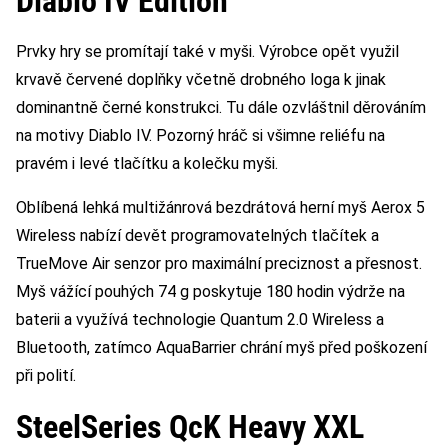
Diablo IV Edition
Prvky hry se promítají také v myši. Výrobce opět využil
krvavě červené doplňky včetně drobného loga k jinak
dominantně černé konstrukci. Tu dále ozvláštnil děrováním
na motivy Diablo IV. Pozorný hráč si všimne reliéfu na
pravém i levé tlačítku a kolečku myši.
Oblíbená lehká multižánrová bezdrátová herní myš Aerox 5
Wireless nabízí devět programovatelných tlačítek a
TrueMove Air senzor pro maximální preciznost a přesnost.
Myš vážící pouhých 74 g poskytuje 180 hodin výdrže na
baterii a využívá technologie Quantum 2.0 Wireless a
Bluetooth, zatímco AquaBarrier chrání myš před poškození
při polití.
SteelSeries QcK Heavy XXL