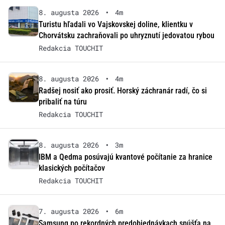
8. augusta 2026
•
4m
Turistu hľadali vo Vajskovskej doline, klientku v
Chorvátsku zachraňovali po uhryznutí jedovatou rybou
Redakcia TOUCHIT
8. augusta 2026
•
4m
Radšej nosiť ako prosiť. Horský záchranár radí, čo si
pribaliť na túru
Redakcia TOUCHIT
8. augusta 2026
•
3m
IBM a Qedma posúvajú kvantové počítanie za hranice
klasických počítačov
Redakcia TOUCHIT
7. augusta 2026
•
6m
Samsung po rekordných predobjednávkach spúšťa na