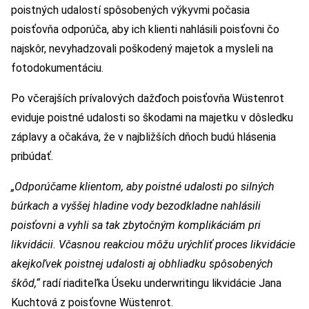
poistných udalostí spôsobených výkyvmi počasia
poisťovňa odporúča, aby ich klienti nahlásili poisťovni čo
najskôr, nevyhadzovali poškodený majetok a mysleli na
fotodokumentáciu.
Po včerajších prívalových dažďoch poisťovňa Wüstenrot
eviduje poistné udalosti so škodami na majetku v dôsledku
záplavy a očakáva, že v najbližších dňoch budú hlásenia
pribúdať.
„Odporúčame klientom, aby poistné udalosti po silných
búrkach a vyššej hladine vody bezodkladne nahlásili
poisťovni a vyhli sa tak zbytočným komplikáciám pri
likvidácii. Včasnou reakciou môžu urýchliť proces likvidácie
akejkoľvek poistnej udalosti aj obhliadku spôsobených
škôd,“
radí riaditeľka Úseku underwritingu likvidácie Jana
Kuchtová z poisťovne Wüstenrot.