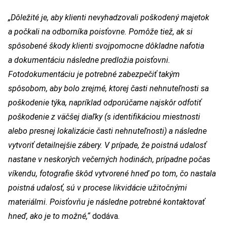
„Dôležité je, aby klienti nevyhadzovali poškodený majetok
a počkali na odborníka poisťovne. Pomôže tiež, ak si
spôsobené škody klienti svojpomocne dôkladne nafotia
a dokumentáciu následne predložia poisťovni.
Fotodokumentáciu je potrebné zabezpečiť takým
spôsobom, aby bolo zrejmé, ktorej časti nehnuteľnosti sa
poškodenie týka, napríklad odporúčame najskôr odfotiť
poškodenie z väčšej diaľky (s identifikáciou miestnosti
alebo presnej lokalizácie časti nehnuteľnosti) a následne
vytvoriť detailnejšie zábery. V prípade, že poistná udalosť
nastane v neskorých večerných hodinách, prípadne počas
víkendu, fotografie škôd vytvorené hneď po tom, čo nastala
poistná udalosť, sú v procese likvidácie užitočnými
materiálmi. Poisťovňu je následne potrebné kontaktovať
hneď, ako je to možné,“
dodáva.