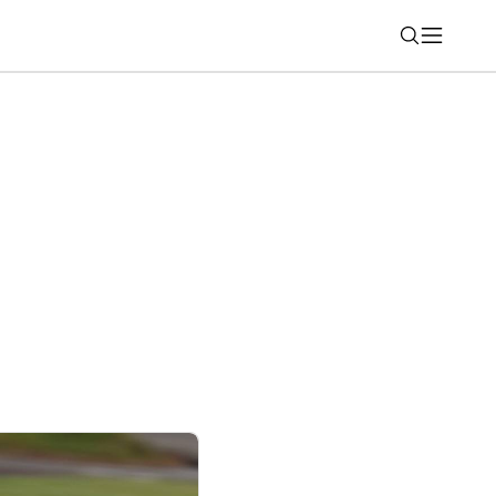
Nájsť
á na cesty? Po vyskúšaní Huawei FreeClip
m slúchadlám možno už nevrátite