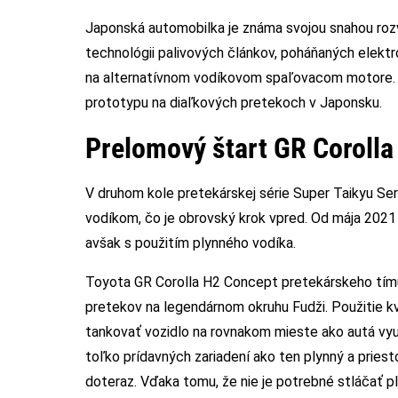
Japonská automobilka je známa svojou snahou rozví
technológii palivových článkov, poháňaných elekt
na alternatívnom vodíkovom spaľovacom motore. 
prototypu na diaľkových pretekoch v Japonsku.
Prelomový štart GR Coroll
V druhom kole pretekárskej série Super Taikyu Ser
vodíkom, čo je obrovský krok vpred. Od mája 202
avšak s použitím plynného vodíka.
Toyota GR Corolla H2 Concept pretekárskeho tím
pretekov na legendárnom okruhu Fudži. Použitie k
tankovať vozidlo na rovnakom mieste ako autá využ
toľko prídavných zariadení ako ten plynný a priesto
doteraz. Vďaka tomu, že nie je potrebné stláčať 