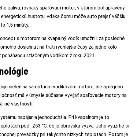
ho paliva, rovnaký spaľovací motor, v ktorom bol upravený
u energetickú hustotu, vďaka čomu môže auto prejsť väčšiu
to 1,5 minúty.
Concept s motorom na kvapalný vodík umožnili za posledné
omohlo dosiahnuť na trati rýchlejšie časy za jedno kolo
pt poháňanou stlačeným vodíkom z roku 2021.
hnológie
cujú nielen na samotnom vodíkovom motore, ale aj na jeho
oločnosť má v úmysle súčasne vyvíjať spaľovacie motory na
 iné vlastnosti.
systému napájania jednoduchšia. Pri kvapalnom je to
teplotách pod -253 °C, čo je obrovská výzva. Jeho využitie si
schopnej prevádzky pri takýchto nízkych teplotách. Potom je