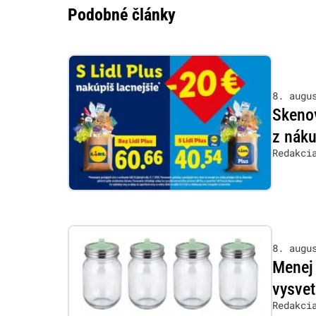
Podobné články
8. augu
Skenov
z nák
Redakci
8. augu
Menej 
vysvet
Redakci