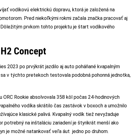
jať vodíkovú elektrickú dopravu, ktorá je založená na
romotorom. Pred niekoľkými rokmi začala značka pracovať aj
Dôležitým prvkom tohto projektu je štart vodíkového
a H2 Concept
ies 2023 po prvýkrát jazdilo aj auto poháňané kvapalným
1 sa v týchto pretekoch testovala podobná pohonná jednotka,
u ORC Rookie absolvovala 358 kôl počas 24-hodinových
vapalného vodíka skrátilo čas zastávok v boxoch a umožnilo
ívajúce klasické palivá. Kvapalný vodík tiež nevyžaduje
r potrebný na inštaláciu zariadení je štyrikrát menší ako
plyn je možné natankovať veľa áut jedno po druhom.