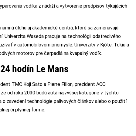
parovania vodíka z nádrží a vytvorenie predpisov týkajúcich
znamnú úlohu aj akademické centrá, ktoré sa zameriavajú
í. Univerzita Waseda pracuje na technológii odstredivého
žívať v automobilovom priemysle. Univerzity v Kjóte, Tokiu a
odivých motorov pre čerpadlá na kvapalný vodík.
 24 hodín Le Mans
dent TMC Koji Sato a Pierre Fillon, prezident ACO
, že od roku 2030 budú autá najvyššej kategórie v týchto
a o zavedení technológie palivových článkov alebo o použití
nej či plynnej forme.