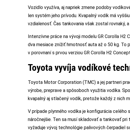
Vozidlo využíva, aj napriek zmene podoby vodíkové
len systém jeho prívodu. Kvapalný vodík má vyšši
vzdialenosť. Čas tankovania však zostal rovnaký, a 
Intenzívne práce na vývoji modelu GR Corolla H2 
dva mesiace znížiť hmotnosť auta až o 50 kg. To p
v porovnaní s prvou verziou GR Corolla H2 Conce
Toyota vyvíja vodíkové tec
Toyota Motor Corporation (TMC) a jej partneri pra
výrobe, preprave a spôsoboch využitia vodíka. Sp
kvapalný aj stlačený vodík, pretože každý z nich má
V prípade plynného vodíka je konfigurácia celého 
náročnejšie. Ten sa musí skladovať a tankovať pri 
vyžaduje vývoj technológie palivových čerpadiel 