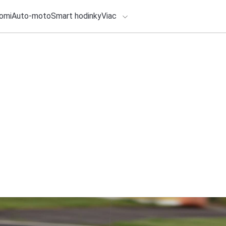
omi
Auto-moto
Smart hodinky
Viac
HLO BY VÁS ZAUJÍMAŤ
lačové správy
ADÁVANIA
29. júla 2026
•
3m
Najlepšie slúchadl
Zadajte frázu pre vyhľadanie
2 S sa ku klasický
Redakcia TOUCHIT