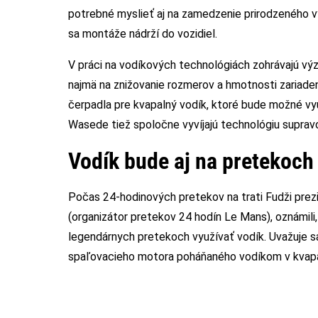
potrebné myslieť aj na zamedzenie prirodzeného vy
sa montáže nádrží do vozidiel.
V práci na vodíkových technológiách zohrávajú vý
najmä na znižovanie rozmerov a hmotnosti zariaden
čerpadla pre kvapalný vodík, ktoré bude možné vyu
Wasede tiež spoločne vyvíjajú technológiu suprav
Vodík bude aj na pretekoch
Počas 24-hodinových pretekov na trati Fudži prezi
(organizátor pretekov 24 hodín Le Mans), oznámili
legendárnych pretekoch využívať vodík. Uvažuje s
spaľovacieho motora poháňaného vodíkom v kvapal