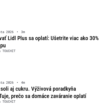
sta 2026
•
3m
ať Lidl Plus sa oplatí: Ušetrite viac ako 30%
upu
a TOUCHIT
sta 2026
•
4m
soli aj cukru. Výživová poradkyňa
ľuje, prečo sa domáce zaváranie oplatí
a TOUCHIT