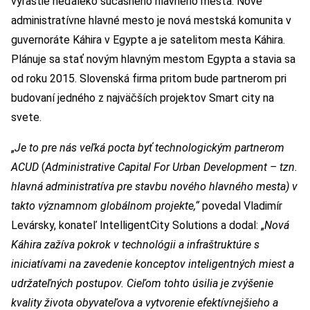
vyrastie neďaleko súčasného hlavného mesta. Nové
administratívne hlavné mesto je nová mestská komunita v
guvernoráte Káhira v Egypte a je satelitom mesta Káhira.
Plánuje sa stať novým hlavným mestom Egypta a stavia sa
od roku 2015. Slovenská firma pritom bude partnerom pri
budovaní jedného z najväčších projektov Smart city na
svete.
„
Je to pre nás veľká pocta byť technologickým partnerom
ACUD
(
Administrative Capital For Urban Development – tzn.
hlavná administratíva pre stavbu nového hlavného mesta) v
takto významnom globálnom projekte,“
povedal Vladimír
Levársky, konateľ IntelligentCity Solutions a dodal: „
Nová
Káhira zažíva pokrok v technológii a infraštruktúre s
iniciatívami na zavedenie konceptov inteligentných miest a
udržateľných postupov. Cieľom tohto úsilia je zvýšenie
kvality života obyvateľova a vytvorenie efektívnejšieho a