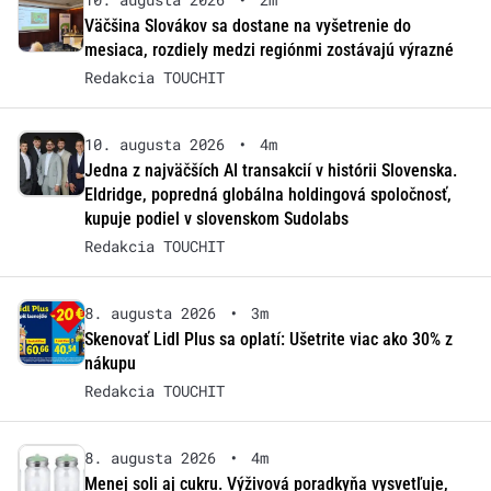
Väčšina Slovákov sa dostane na vyšetrenie do
mesiaca, rozdiely medzi regiónmi zostávajú výrazné
Redakcia TOUCHIT
10. augusta 2026
•
4m
Jedna z najväčších AI transakcií v histórii Slovenska.
Eldridge, popredná globálna holdingová spoločnosť,
kupuje podiel v slovenskom Sudolabs
Redakcia TOUCHIT
8. augusta 2026
•
3m
Skenovať Lidl Plus sa oplatí: Ušetrite viac ako 30% z
nákupu
Redakcia TOUCHIT
8. augusta 2026
•
4m
Menej soli aj cukru. Výživová poradkyňa vysvetľuje,