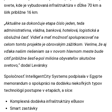
svete, kde je vybudovaná infraštruktúra v dĺžke 70 km a
šírk približne 16 km.
„
Aktuálne sa dokončuje etapa číslo jeden, teda
administratívna, vládna, banková, hotelová, logistická a
obslužná časť. Vidieť a mať možnosť spolupracovať na
celom tomto projekte je obrovským zážitkom. Veríme, že aj
vďaka našim riešeniam sa v novom hlavnom meste bude
citíť približne šesť-a-pol milióna obyvateľov skutočne
svetovo,“
dodal Levársky.
Spoločnosť IntelligentCity Systems podpísala v Egypte
memorandum o spolupráci na dodávku niekoľkých typov
technológií postupne v etapách, a síce:
Komplexná dodávka infraštruktúry eBusov
Smart zastávky