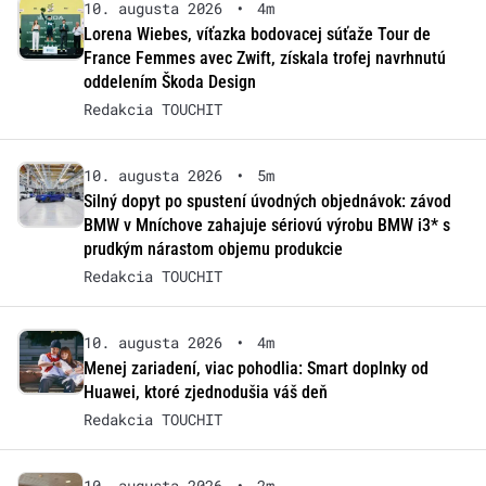
10. augusta 2026
•
4m
Lorena Wiebes, víťazka bodovacej súťaže Tour de
France Femmes avec Zwift, získala trofej navrhnutú
oddelením Škoda Design
Redakcia TOUCHIT
10. augusta 2026
•
5m
Silný dopyt po spustení úvodných objednávok: závod
BMW v Mníchove zahajuje sériovú výrobu BMW i3* s
prudkým nárastom objemu produkcie
Redakcia TOUCHIT
10. augusta 2026
•
4m
Menej zariadení, viac pohodlia: Smart doplnky od
Huawei, ktoré zjednodušia váš deň
Redakcia TOUCHIT
10. augusta 2026
•
2m