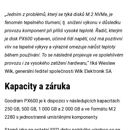
„Jedním z problémů, který se týká disků M.2 NVMe, je
fenomén tepelného tlumení, tj. snížení výkonu v důsledku
provozu komponent při příliš vysoké teplotě. Řadič, kterým
je disk PX600 vybaven, účinně řídí napětí, což má pozitivní
vliv na tepelné výkyvy a výrazně omezuje nárůst teploty
během používání. To se následně projevuje ve spolehlivém
provozu i za vysokého zatížení hardwaru,“
říká Wieslaw
Wilk, generální ředitel společnosti Wilk Elektronik SA.
Kapacity a záruka
Goodram PX600 je k dispozici v následujících kapacitách:
250 GB, 500 GB, 1 000 GB a 2 000 GB a ve formátu M.2
2280 s jednostranně umístěnými komponenty.
Stejně jako na ostatní SSD disky polského výrobce se na