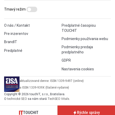
Tmavý režim
O nás / Kontakt
Predplatné časopisu
TOUCHIT
Pre inzerentov
Podmienky používania webu
BrandIT
Podmienky predaja
Predplatné
predplatného
GDPR
Nastavenia cookies
aktualizované denne: ISSN 1339-9497 (online)
a ISSN 1339-939X (tlačené vydanie)
Copyright © 2026 touchIT, s.r.o., Bratislava.
O
technické SEO
sa nám stará
TechSEO Vitals
.
TOUCHIT
Rýchle správy