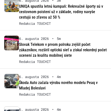
6. augusta 2026
•
3m
UNIQA spustila letnú kampaň: Rekreačné športy sú v
cestovnom poistení už v základe, rodiny navyše
cestujú so zľavou až 50 %
Redakcia TOUCHIT
6. augusta 2026
•
5m
Slovak Telekom v prvom polroku zvýšil počet
zákazníkov, rozšíril optickú sieť a získal rekordný počet
ocenení za kvalitu mobilnej siete
Redakcia TOUCHIT
6. augusta 2026
•
4m
Škoda Auto začala výrobu nového modelu Peaq v
Mladej Boleslavi
Redakcia TOUCHIT
6. augusta 2026
•
4m