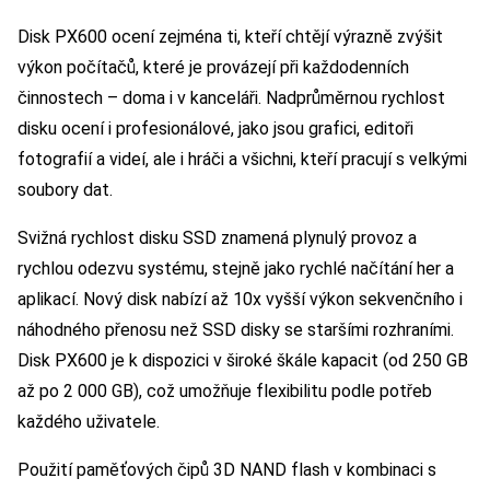
Disk PX600 ocení zejména ti, kteří chtějí výrazně zvýšit
výkon počítačů, které je provázejí při každodenních
činnostech – doma i v kanceláři. Nadprůměrnou rychlost
disku ocení i profesionálové, jako jsou grafici, editoři
fotografií a videí, ale i hráči a všichni, kteří pracují s velkými
soubory dat.
Svižná rychlost disku SSD znamená plynulý provoz a
rychlou odezvu systému, stejně jako rychlé načítání her a
aplikací. Nový disk nabízí až 10x vyšší výkon sekvenčního i
náhodného přenosu než SSD disky se staršími rozhraními.
Disk PX600 je k dispozici v široké škále kapacit (od 250 GB
až po 2 000 GB), což umožňuje flexibilitu podle potřeb
každého uživatele.
Použití paměťových čipů 3D NAND flash v kombinaci s