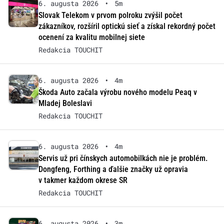
6. augusta 2026
•
5m
Slovak Telekom v prvom polroku zvýšil počet
zákazníkov, rozšíril optickú sieť a získal rekordný počet
ocenení za kvalitu mobilnej siete
Redakcia TOUCHIT
6. augusta 2026
•
4m
Škoda Auto začala výrobu nového modelu Peaq v
Mladej Boleslavi
Redakcia TOUCHIT
6. augusta 2026
•
4m
Servis už pri čínskych automobilkách nie je problém.
Dongfeng, Forthing a ďalšie značky už opravia
v takmer každom okrese SR
Redakcia TOUCHIT
6. augusta 2026
•
3m