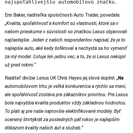
najspoľahlivejšiu automobilovú značku.
Erin Baker, riaditeľka spoločnosti Auto Trader, povedala:
„Kvalita, spoľahlivosť a komfort sú vlastnosti, ktoré sa v
našom prieskume v súvislosti so značkou Lexus objavovali
najčastejšie. Jeden z našich respondentov napísal, že je to
najlepšie auto, aké kedy šoféroval a nechystá sa ho vymeniť
za iný model. Ľutuje len jednu vec, a to, že si Lexus nekúpil
už pred rokmi.“
Riaditeľ divízie Lexus UK Chris Hayes jej slová doplnil:
„
Na
automobilovom trhu je veľká konkurenica a rýchlo sa mení,
ale spoľahlivosť zostáva pre zákazníkov prioritou. Pre Lexus
bola najvyššia kvalita produktov vždy základnou hodnotou.
To platí aj pre naše najnovšie elektrifikované modely. Byť
ocenený štvrtýkrát za posledných päť rokov je najlepším
dôkazom kvality našich áut a služieb.“