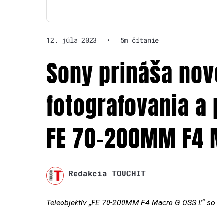
12. júla 2023
•
5m čítanie
Sony prináša nov
fotografovania a 
FE 70-200MM F4 M
Redakcia TOUCHIT
Teleobjektív „FE 70-200MM F4 Macro G OSS II“ s