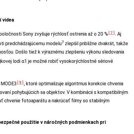
í videa
[7]
oločnosti Sony zvyšuje rýchlosť ostrenia až o 20 %
. Aj
7
roti predchádzajúcemu modelu
zlepšil približne dvakrát, takže
nosťou. Došlo tiež k výraznému zlepšeniu výkonu sledovania
ajkovej lodi α1 je možné robiť vysokorýchlostné sériové
[9]
ot MODE3
, ktoré optimalizuje algoritmus korekcie chvenia
fovaní pohybujúcich sa objektov. V kombinácii s kompatibilným
 chvenie fotoaparátu a nakrúcať filmy so stabilným
e bezpečné použitie v náročných podmienkach pri