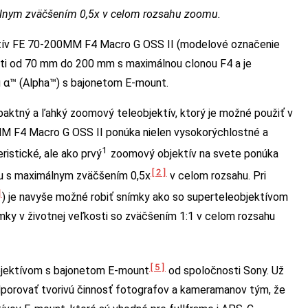
nym zväčšením 0,5x v celom rozsahu zoomu.
tív FE 70-200MM F4 Macro G OSS II (modelové označenie
ti od 70 mm do 200 mm s maximálnou clonou F4 a je
u α™ (Alpha™) s bajonetom E-mount.
ktný a ľahký zoomový teleobjektív, ktorý je možné použiť v
MM F4 Macro G OSS II ponúka nielen vysokorýchlostné a
1
ristické, ale ako prvý
zoomový objektív na svete ponúka
[2]
u s maximálnym zväčšením 0,5x
v celom rozsahu. Pri
]
) je navyše možné robiť snímky ako so superteleobjektívom
mky v životnej veľkosti so zväčšením 1:1 v celom rozsahu
[5]
bjektívom s bajonetom E-mount
od spoločnosti Sony. Už
dporovať tvorivú činnosť fotografov a kameramanov tým, že