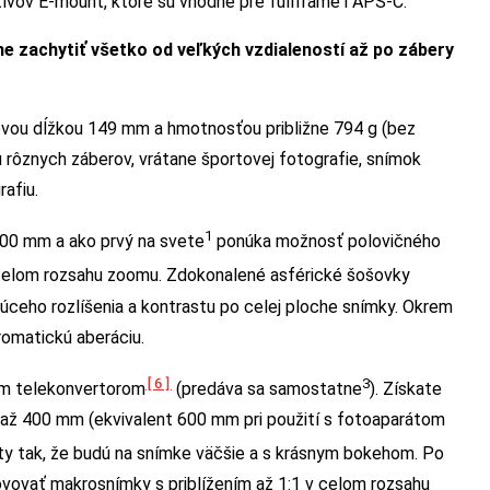
ktívov E-mount, ktoré sú vhodné pre fullframe i APS-C.
e zachytiť všetko od veľkých vzdialeností až po zábery
vou dĺžkou 149 mm a hmotnosťou približne 794 g (bez
u rôznych záberov, vrátane športovej fotografie, snímok
rafiu.
1
200 mm a ako prvý na svete
ponúka možnosť polovičného
elom rozsahu zoomu. Zdokonalené asférické šošovky
úceho rozlíšenia a kontrastu po celej ploche snímky. Okrem
romatickú aberáciu.
[6]
3
ým telekonvertorom
(predáva sa samostatne
). Získate
 až 400 mm (ekvivalent 600 mm pri použití s fotoaparátom
ty tak, že budú na snímke väčšie a s krásnym bokehom. Po
ovať makrosnímky s priblížením až 1:1 v celom rozsahu