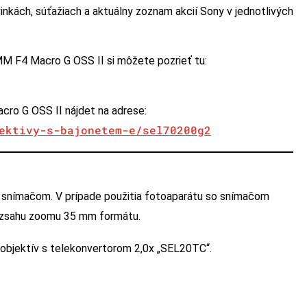
nkách, súťažiach a aktuálny zoznam akcií Sony v jednotlivých
M F4 Macro G OSS II si môžete pozrieť tu:
cro G OSS II nájdet na adrese:
ektivy-s-bajonetem-e/sel70200g2
 snímačom. V prípade použitia fotoaparátu so snímačom
rozsahu zoomu 35 mm formátu.
objektív s telekonvertorom 2,0x „SEL20TC“.