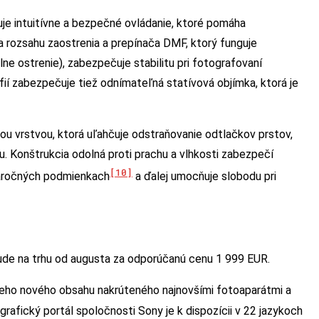
e intuitívne a bezpečné ovládanie, ktoré pomáha
ozsahu zaostrenia a prepínača DMF, ktorý funguje
ne ostrenie), zabezpečuje stabilitu pri fotografovaní
í zabezpečuje tiež odnímateľná statívová objímka, ktorá je
ou vrstvou, ktorá uľahčuje odstraňovanie odtlačkov prstov,
vu. Konštrukcia odolná proti prachu a vlhkosti zabezpečí
[10]
náročných podmienkach
a ďalej umocňuje slobodu pri
de na trhu od augusta za odporúčanú cenu 1 999 EUR.
ceho nového obsahu nakrúteného najnovšími fotoaparátmi a
grafický portál spoločnosti Sony je k dispozícii v 22 jazykoch