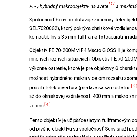
[1]
Prvý
hybridný makroobjektív na svete
s maximál
Spoločnosť Sony predstavuje zoomový teleobjek
SEL70200G2), ktorý pokrýva ohniskové vzdialenos
kompatibilný s 35 mm fullframe fotoaparátmi rad
Objektív FE 70-200MM F4 Macro G OSS II je kompa
mnohých rôznych situáciách. Objektív FE 70-200
výkonné ostrenie, ktoré je pre objektívy G charakte
možnosť hybridného makra v celom rozsahu zoom
[3
použití telekonvertora (predáva sa samostatne
až do ohniskovej vzdialenosti 400 mm a makro sní
[4]
zoomu
.
Tento objektív je už päťdesiatym fullframovým o
od prvého objektívu sa spoločnosť Sony snaží po