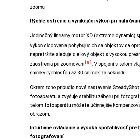
zoomu.
Rýchle ostrenie a vynikajúci výkon pri nahrávan
Jedinečný lineárny motor XD (extreme dynamic) sp
výkon sledovania pohybujúcich sa objektov sa op
nepretržite sleduje cieľový objekt s vysokou pres
[8]
zaostrenia pri zoomovaní
. V spojení s telom vl
snímky rýchlosťou až 30 snímok za sekundu.
Okrem toho pribudlo nové nastavenie SteadySh
fotoaparátu a zvyšuje stabilitu záberu pri fotogra
telom fotoaparátu môžete účinnejšie kompenzovať
obrazom.
Intuitívne ovládanie a vysoká spoľahlivosť pr
fotografovaní