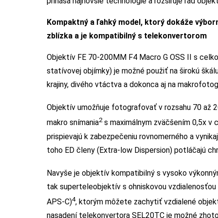
prináša najnovšie technológie a rozširuje rad obje
Kompaktný a ľahký model, ktorý dokáže výborn
zblízka a je kompatibilný s telekonvertorom
Objektív FE 70-200MM F4 Macro G OSS II s celko
statívovej objímky) je možné použiť na širokú škál
krajiny, divého vtáctva a dokonca aj na makrofotog
Objektív umožňuje fotografovať v rozsahu 70 až 
2
makro snímania
s maximálnym zväčšením 0,5x v c
prispievajú k zabezpečeniu rovnomerného a vynikaj
toho ED členy (Extra-low Dispersion) potláčajú ch
Navyše je objektív kompatibilný s vysoko výkonn
tak superteleobjektív s ohniskovou vzdialenosťou
4
APS-C)
, ktorým môžete zachytiť vzdialené objek
nasadení telekonvertora SEL20TC je možné zhotov