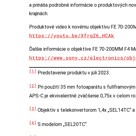
a prináša podrobné informácie o produktových novi
krajinách.
Produktové video k novému objektívu FE 70-200M
https://youtu.be/XfrqZ6_HCAk
Ďalšie informácie o objektíve FE 70-200MM F4 Ma
https://www.sony.cz/electronics/obj
[1]
Predstavenie produktu v júli 2023.
[2]
Pri použití 35 mm fotoaparátu s fullframovým
APS-C je ekvivalentné zväčšenie 0,75x v celom 
[3]
Objektív s telekonvertorom 1,4x „SEL14TC“ a 
[4]
S modelom „SEL20TC“.