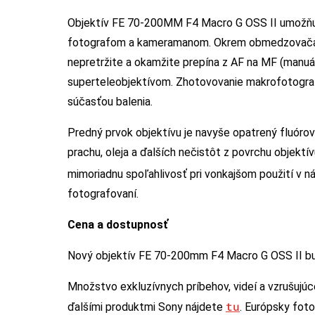
Objektív FE 70-200MM F4 Macro G OSS II umožňuj
fotografom a kameramanom. Okrem obmedzovača r
nepretržite a okamžite prepína z AF na MF (manuál
superteleobjektívom. Zhotovovanie makrofotografi
súčasťou balenia.
Predný prvok objektívu je navyše opatrený fluórov
prachu, oleja a ďalších nečistôt z povrchu objektí
mimoriadnu spoľahlivosť pri vonkajšom použití v 
fotografovaní.
Cena a dostupnosť
Nový objektív FE 70-200mm F4 Macro G OSS II bu
Množstvo exkluzívnych príbehov, videí a vzrušujú
tu
ďalšími produktmi Sony nájdete
. Európsky foto