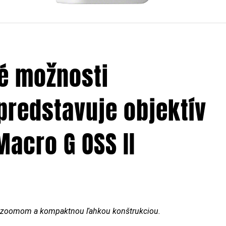
é možnosti
predstavuje objektív
acro G OSS II
o zoomom a kompaktnou ľahkou konštrukciou.