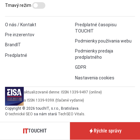
Tmavý režim
O nás / Kontakt
Predplatné časopisu
TOUCHIT
Pre inzerentov
Podmienky používania webu
BrandIT
Podmienky predaja
Predplatné
predplatného
GDPR
Nastavenia cookies
aktualizované denne: ISSN 1339-9497 (online)
a ISSN 1339-939X (tlačené vydanie)
Copyright © 2026 touchIT, s.r.o., Bratislava.
O
technické SEO
sa nám stará
TechSEO Vitals
.
TOUCHIT
Rýchle správy