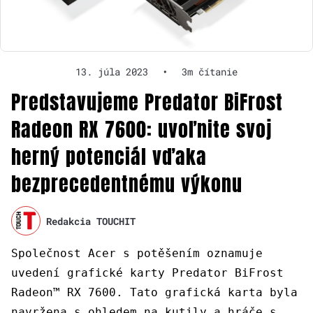
13. júla 2023
•
3m čítanie
Predstavujeme Predator BiFrost
Radeon RX 7600: uvoľnite svoj
herný potenciál vďaka
bezprecedentnému výkonu
Redakcia TOUCHIT
Společnost Acer s potěšením oznamuje
uvedení grafické karty Predator BiFrost
Radeon™ RX 7600. Tato grafická karta byla
navržena s ohledem na kutily a hráče s