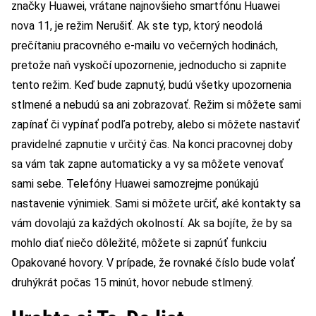
značky Huawei, vrátane najnovšieho smartfónu Huawei
nova 11, je režim Nerušiť. Ak ste typ, ktorý neodolá
prečítaniu pracovného e-mailu vo večerných hodinách,
pretože naň vyskočí upozornenie, jednoducho si zapnite
tento režim. Keď bude zapnutý, budú všetky upozornenia
stlmené a nebudú sa ani zobrazovať. Režim si môžete sami
zapínať či vypínať podľa potreby, alebo si môžete nastaviť
pravidelné zapnutie v určitý čas. Na konci pracovnej doby
sa vám tak zapne automaticky a vy sa môžete venovať
sami sebe. Telefóny Huawei samozrejme ponúkajú
nastavenie výnimiek. Sami si môžete určiť, aké kontakty sa
vám dovolajú za každých okolností. Ak sa bojíte, že by sa
mohlo diať niečo dôležité, môžete si zapnúť funkciu
Opakované hovory. V prípade, že rovnaké číslo bude volať
druhýkrát počas 15 minút, hovor nebude stlmený.