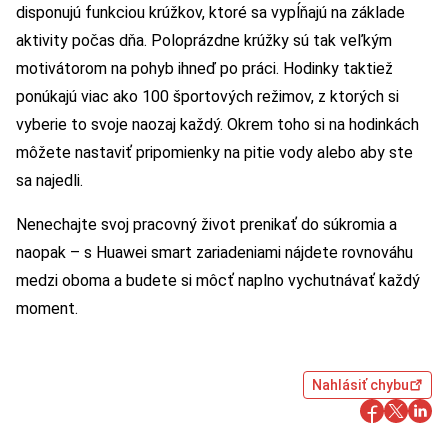
disponujú funkciou krúžkov, ktoré sa vypĺňajú na základe
aktivity počas dňa. Poloprázdne krúžky sú tak veľkým
motivátorom na pohyb ihneď po práci. Hodinky taktiež
ponúkajú viac ako 100 športových režimov, z ktorých si
vyberie to svoje naozaj každý. Okrem toho si na hodinkách
môžete nastaviť pripomienky na pitie vody alebo aby ste
sa najedli.
Nenechajte svoj pracovný život prenikať do súkromia a
naopak – s Huawei smart zariadeniami nájdete rovnováhu
medzi oboma a budete si môcť naplno vychutnávať každý
moment.
Nahlásiť chybu