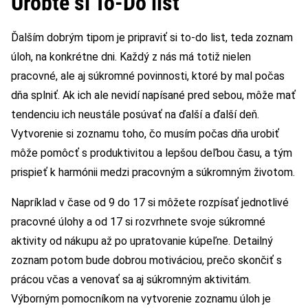
Urobte si To-Do list
Ďalším dobrým tipom je pripraviť si to-do list, teda zoznam
úloh, na konkrétne dni. Každý z nás má totiž nielen
pracovné, ale aj súkromné povinnosti, ktoré by mal počas
dňa splniť. Ak ich ale nevidí napísané pred sebou, môže mať
tendenciu ich neustále posúvať na ďalší a ďalší deň.
Vytvorenie si zoznamu toho, čo musím počas dňa urobiť
môže pomôcť s produktivitou a lepšou deľbou času, a tým
prispieť k harmónii medzi pracovným a súkromným životom.
Napríklad v čase od 9 do 17 si môžete rozpísať jednotlivé
pracovné úlohy a od 17 si rozvrhnete svoje súkromné
aktivity od nákupu až po upratovanie kúpeľne. Detailný
zoznam potom bude dobrou motiváciou, prečo skončiť s
prácou včas a venovať sa aj súkromným aktivitám.
Výborným pomocníkom na vytvorenie zoznamu úloh je