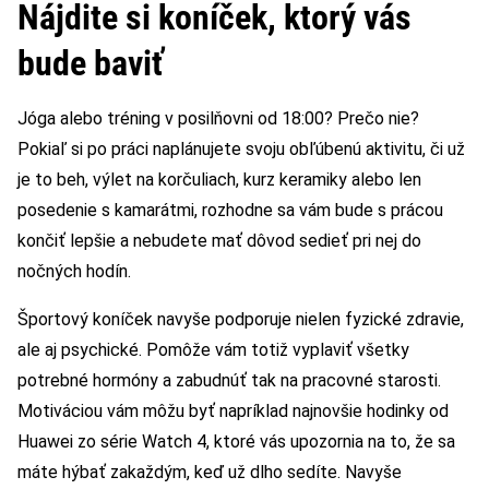
Nájdite si koníček, ktorý vás
bude baviť
Jóga alebo tréning v posilňovni od 18:00? Prečo nie?
Pokiaľ si po práci naplánujete svoju obľúbenú aktivitu, či už
je to beh, výlet na korčuliach, kurz keramiky alebo len
posedenie s kamarátmi, rozhodne sa vám bude s prácou
končiť lepšie a nebudete mať dôvod sedieť pri nej do
nočných hodín.
Športový koníček navyše podporuje nielen fyzické zdravie,
ale aj psychické. Pomôže vám totiž vyplaviť všetky
potrebné hormóny a zabudnúť tak na pracovné starosti.
Motiváciou vám môžu byť napríklad najnovšie hodinky od
Huawei zo série Watch 4, ktoré vás upozornia na to, že sa
máte hýbať zakaždým, keď už dlho sedíte. Navyše