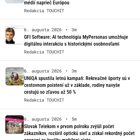
médií naprieč Európou
Redakcia TOUCHIT
6. augusta 2026
•
3m
GFI Software: AI technológia MyPersonas umožňuje
digitálnu interakciu s historickými osobnosťami
Redakcia TOUCHIT
6. augusta 2026
•
3m
UNIQA spustila letnú kampaň: Rekreačné športy sú v
cestovnom poistení už v základe, rodiny navyše
cestujú so zľavou až 50 %
Redakcia TOUCHIT
6. augusta 2026
•
5m
Slovak Telekom v prvom polroku zvýšil počet
zákazníkov, rozšíril optickú sieť a získal rekordný počet