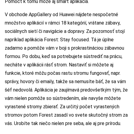
Pomôcť k tomu môže aj smart aplikácia.
V obchode AppGallery od Huawei nájdete nespočetné
množstvo aplikácií v rámci 18 kategórií, vrátane zábavy,
sociálnych sietí či navigácie a dopravy. Za pozornosť stojí
napríklad aplikácia Forest: Stay focused. Tá je úplne
zadarmo a pomôže vám v boji s prokrastináciou zábavnou
formou. Po dobu, keď sa potrebujete sústrediť na prácu,
necháte v aplikácii rásť strom. Nastaviť si môžete aj
funkcie, ktoré môžu počas rastu stromu fungovať, napr.
správy, hovory či emaily, takže sa nemusíte báť, že sa vám
šéf nedovolá. Aplikácia je zaujímavá predovšetkým tým, že
vám nielen pomôže so sústredením, ale navyše môžete
vyrastené stromy zbierať. Za určitý počet vyrastených
stromov potom Forest zasadí vo svete skutočný strom za
vás. Urobíte tak niečo nielen pre seba, ale aj pre prírodu.