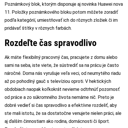
Poznámkový blok, ktorým disponuje aj novinka Huawei nova
11. Položky poznámkového bloku potom môžete zoradiť
podľa kategórií, umiestňovať ich do rôznych zložiek či im
pridávať štítky v rôznych farbách.
Rozdeľte čas spravodlivo
Ak máte flexibilný pracovný čas, pracujete z domu alebo
sami na seba, iste viete, že sústrediť sa na prácu je často
náročné. Doma nás vyrušuje veľa veci, od neumytého riadu
až po pohodlný gauč s televíziou oproti. V hektických
obdobiach naopak koľkokrát nevieme odtrhnúť pozornosť
od práce a zo súkromného života nemáme nič. Preto je
dobré vedieť si čas spravodlivo a efektívne rozdeliť, aby
ste mali istotu, že sa dostatočne venujete nielen práci, ale
aj ďalším činnostiam ako rodina, domácnosti či šport.