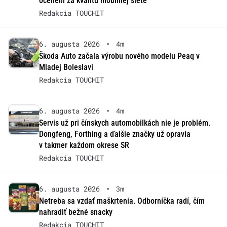
ocenení za kvalitu mobilnej siete
Redakcia TOUCHIT
6. augusta 2026
•
4m
Škoda Auto začala výrobu nového modelu Peaq v
Mladej Boleslavi
Redakcia TOUCHIT
6. augusta 2026
•
4m
Servis už pri čínskych automobilkách nie je problém.
Dongfeng, Forthing a ďalšie značky už opravia
v takmer každom okrese SR
Redakcia TOUCHIT
6. augusta 2026
•
3m
Netreba sa vzdať maškrtenia. Odborníčka radí, čím
nahradiť bežné snacky
Redakcia TOUCHIT