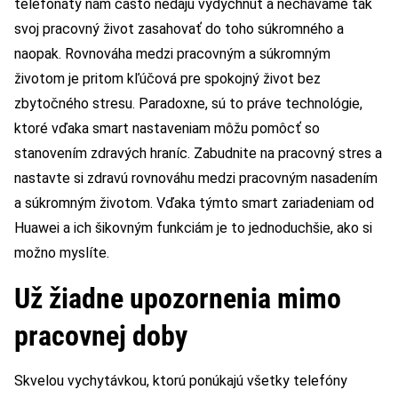
telefonáty nám často nedajú vydýchnuť a nechávame tak
svoj pracovný život zasahovať do toho súkromného a
naopak. Rovnováha medzi pracovným a súkromným
životom je pritom kľúčová pre spokojný život bez
zbytočného stresu. Paradoxne, sú to práve technológie,
ktoré vďaka smart nastaveniam môžu pomôcť so
stanovením zdravých hraníc. Zabudnite na pracovný stres a
nastavte si zdravú rovnováhu medzi pracovným nasadením
a súkromným životom. Vďaka týmto smart zariadeniam od
Huawei a ich šikovným funkciám je to jednoduchšie, ako si
možno myslíte.
Už žiadne upozornenia mimo
pracovnej doby
Skvelou vychytávkou, ktorú ponúkajú všetky telefóny