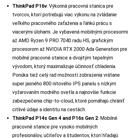
ThinkPad P16v
: Výkonná pracovná stanica pre
tvorcov, ktorí potrebujú viac výkonu na zvládanie
veľkého pracovného zaťaženia a ľahkú prácu s
viacerými úlohami. Je vybavená mobilnými procesormi
až AMD Ryzen 9 PRO 7040 radu HS, grafickým
procesorom až NVIDIA RTX 2000 Ada Generation pre
mobilné pracovné stanice a dvojitým tepelným
vývodom, ktorý maximalizuje účinnosť chladenia.
Ponúka tiež celý rad možností zobrazenia vrátane
super jasného 800 nitového IPS panelu s nízkym
vyžarovaním modrého svetla a najnovšie funkcie
zabezpečenia chip-to-cloud, ktoré pomáhajú chrániť
citlivé údaje a identitu na cestách.
ThinkPad P14s Gen 4 and P16s Gen 2
: Mobilné
pracovné stanice pre vysoko mobilných
profesionálov, učiteľov a študentov, ktorí hľadajú