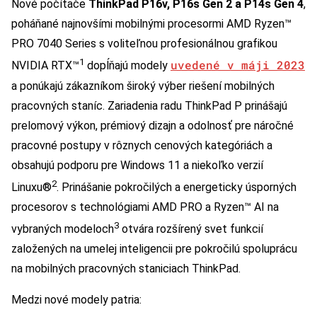
Nové počítače
ThinkPad P16v, P16s Gen 2 a P14s Gen 4
,
poháňané najnovšími mobilnými procesormi AMD Ryzen™
PRO 7040 Series s voliteľnou profesionálnou grafikou
1
uvedené v máji 2023
NVIDIA RTX™
dopĺňajú modely
a ponúkajú zákazníkom široký výber riešení mobilných
pracovných staníc. Zariadenia radu ThinkPad P prinášajú
prelomový výkon, prémiový dizajn a odolnosť pre náročné
pracovné postupy v rôznych cenových kategóriách a
obsahujú podporu pre Windows 11 a niekoľko verzií
2
Linuxu®
. Prinášanie pokročilých a energeticky úsporných
procesorov s technológiami AMD PRO a Ryzen™ AI na
3
vybraných modeloch
otvára rozšírený svet funkcií
založených na umelej inteligencii pre pokročilú spoluprácu
na mobilných pracovných staniciach ThinkPad.
Medzi nové modely patria: