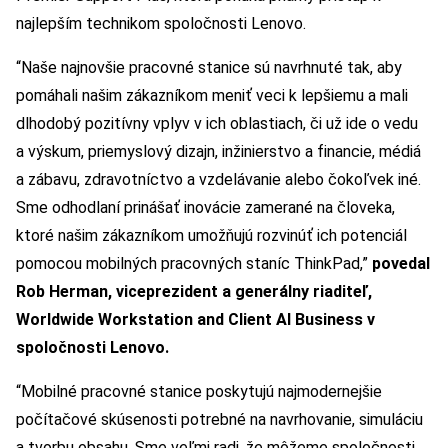
najlepším technikom spoločnosti Lenovo.
“Naše najnovšie pracovné stanice sú navrhnuté tak, aby
pomáhali našim zákazníkom meniť veci k lepšiemu a mali
dlhodobý pozitívny vplyv v ich oblastiach, či už ide o vedu
a výskum, priemyslový dizajn, inžinierstvo a financie, médiá
a zábavu, zdravotníctvo a vzdelávanie alebo čokoľvek iné.
Sme odhodlaní prinášať inovácie zamerané na človeka,
ktoré našim zákazníkom umožňujú rozvinúť ich potenciál
pomocou mobilných pracovných staníc ThinkPad,”
povedal
Rob Herman, viceprezident a generálny riaditeľ,
Worldwide Workstation and Client AI Business v
spoločnosti Lenovo.
“Mobilné pracovné stanice poskytujú najmodernejšie
počítačové skúsenosti potrebné na navrhovanie, simuláciu
a tvorbu obsahu. Sme veľmi radi, že môžeme spoločnosti