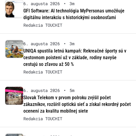
6. augusta 2026
•
3m
GFI Software: AI technológia MyPersonas umožňuje
digitálnu interakciu s historickými osobnosťami
Redakcia TOUCHIT
6. augusta 2026
•
3m
UNIQA spustila letnú kampaň: Rekreačné športy sú v
cestovnom poistení už v základe, rodiny navyše
cestujú so zľavou až 50 %
Redakcia TOUCHIT
6. augusta 2026
•
5m
Slovak Telekom v prvom polroku zvýšil počet
zákazníkov, rozšíril optickú sieť a získal rekordný počet
ocenení za kvalitu mobilnej siete
Redakcia TOUCHIT