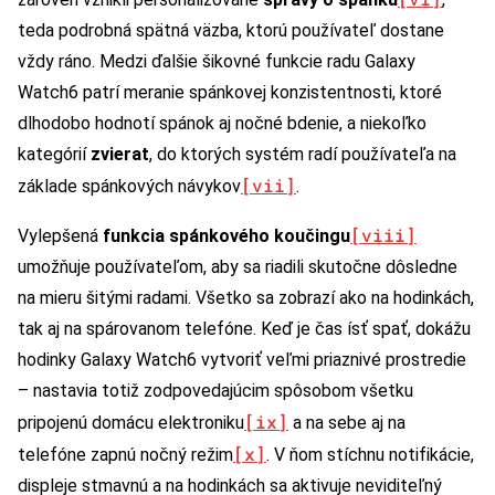
teda podrobná spätná väzba, ktorú používateľ dostane
vždy ráno. Medzi ďalšie šikovné funkcie radu Galaxy
Watch6 patrí meranie spánkovej konzistentnosti, ktoré
dlhodobo hodnotí spánok aj nočné bdenie, a niekoľko
kategórií
zvierat
, do ktorých systém radí používateľa na
[vii]
základe spánkových návykov
.
[viii]
Vylepšená
funkcia spánkového koučingu
umožňuje používateľom, aby sa riadili skutočne dôsledne
na mieru šitými radami. Všetko sa zobrazí ako na hodinkách,
tak aj na spárovanom telefóne. Keď je čas ísť spať, dokážu
hodinky Galaxy Watch6 vytvoriť veľmi priaznivé prostredie
– nastavia totiž zodpovedajúcim spôsobom všetku
[ix]
pripojenú domácu elektroniku
a na sebe aj na
[x]
telefóne zapnú nočný režim
. V ňom stíchnu notifikácie,
displeje stmavnú a na hodinkách sa aktivuje neviditeľný