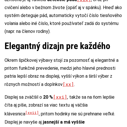
cvičení alebo v bežnom živote (opäť aj v spánku). Hneď ako
systém deteguje pád, automaticky vytočí číslo tiesňového
volania alebo iné číslo, ktoré používateľ zadá do systému
(napr. na členov rodiny).
Elegantný dizajn pre každého
Okrem špičkovej výbavy stojí za pozornosť aj elegantné a
pritom funkčné prevedenie, medzi jeho hlavné prednosti
patria lepší obraz na displeji, vyšší výkon a širší výber z
[xx]
rôznych možností a doplnkov
.
[xxi]
Displej sa zväčšil o
20 %
, takže sa na ňom lepšie
číta aj píše, zobrazí sa viac textu aj väčšia
[xxii]
klávesnica
, pritom hodinky nie sú prehnane veľké.
Displej je navyše aj
jasnejší a má vyššie