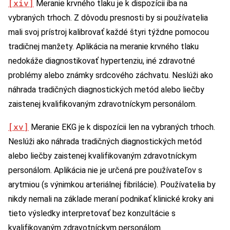
[xiv]
Meranie krvného tlaku je k dispozícii iba na
vybraných trhoch. Z dôvodu presnosti by si používatelia
mali svoj prístroj kalibrovať každé štyri týždne pomocou
tradičnej manžety. Aplikácia na meranie krvného tlaku
nedokáže diagnostikovať hypertenziu, iné zdravotné
problémy alebo známky srdcového záchvatu. Neslúži ako
náhrada tradičných diagnostických metód alebo liečby
zaistenej kvalifikovaným zdravotníckym personálom.
[xv]
Meranie EKG je k dispozícii len na vybraných trhoch.
Neslúži ako náhrada tradičných diagnostických metód
alebo liečby zaistenej kvalifikovaným zdravotníckym
personálom. Aplikácia nie je určená pre používateľov s
arytmiou (s výnimkou arteriálnej fibrilácie). Používatelia by
nikdy nemali na základe meraní podnikať klinické kroky ani
tieto výsledky interpretovať bez konzultácie s
kvalifikovaným zdravotníckym personálom.