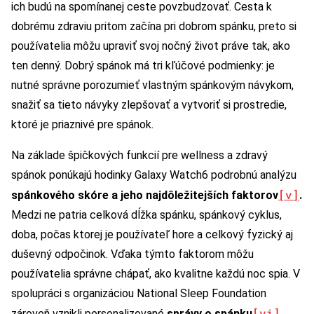
ich budú na spomínanej ceste povzbudzovať. Cesta k
dobrému zdraviu pritom začína pri dobrom spánku, preto si
používatelia môžu upraviť svoj nočný život práve tak, ako
ten denný. Dobrý spánok má tri kľúčové podmienky: je
nutné správne porozumieť vlastným spánkovým návykom,
snažiť sa tieto návyky zlepšovať a vytvoriť si prostredie,
ktoré je priaznivé pre spánok.
Na základe špičkových funkcií pre wellness a zdravý
spánok ponúkajú hodinky Galaxy Watch6 podrobnú analýzu
[v]
spánkového skóre a jeho najdôležitejších faktorov
.
Medzi ne patria celková dĺžka spánku, spánkový cyklus,
doba, počas ktorej je používateľ hore a celkový fyzický aj
duševný odpočinok. Vďaka týmto faktorom môžu
používatelia správne chápať, ako kvalitne každú noc spia. V
spolupráci s organizáciou National Sleep Foundation
[vi]
zároveň vznikli personalizované
správy o spánku
,