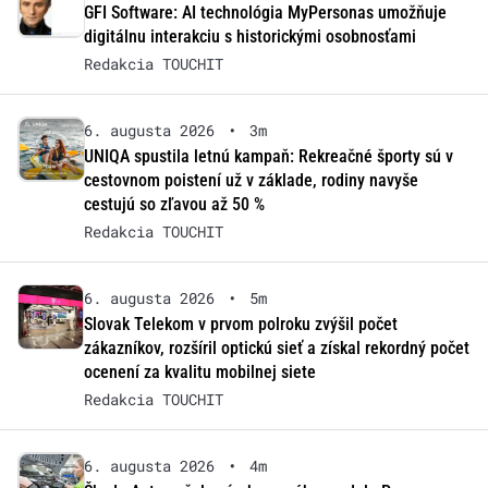
GFI Software: AI technológia MyPersonas umožňuje
digitálnu interakciu s historickými osobnosťami
Redakcia TOUCHIT
6. augusta 2026
•
3m
UNIQA spustila letnú kampaň: Rekreačné športy sú v
cestovnom poistení už v základe, rodiny navyše
cestujú so zľavou až 50 %
Redakcia TOUCHIT
6. augusta 2026
•
5m
Slovak Telekom v prvom polroku zvýšil počet
zákazníkov, rozšíril optickú sieť a získal rekordný počet
ocenení za kvalitu mobilnej siete
Redakcia TOUCHIT
6. augusta 2026
•
4m