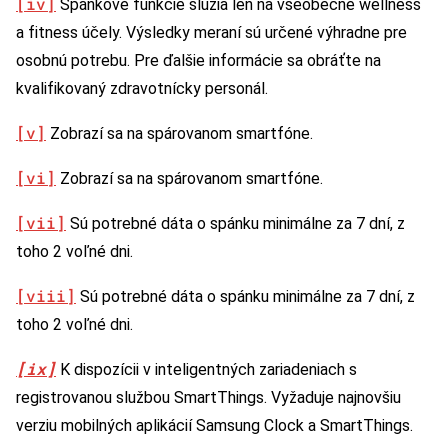
[iv]
Spánkové funkcie slúžia len na všeobecné wellness
a fitness účely. Výsledky meraní sú určené výhradne pre
osobnú potrebu. Pre ďalšie informácie sa obráťte na
kvalifikovaný zdravotnícky personál.
[v]
Zobrazí sa na spárovanom smartfóne.
[vi]
Zobrazí sa na spárovanom smartfóne.
[vii]
Sú potrebné dáta o spánku minimálne za 7 dní, z
toho 2 voľné dni.
[viii]
Sú potrebné dáta o spánku minimálne za 7 dní, z
toho 2 voľné dni.
[ix]
K dispozícii v inteligentných zariadeniach s
registrovanou službou SmartThings. Vyžaduje najnovšiu
verziu mobilných aplikácií Samsung Clock a SmartThings.