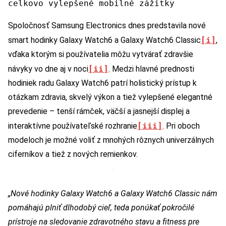
celkovo vylepšené mobilné zážitky
Spoločnosť Samsung Electronics dnes predstavila nové
[i]
smart hodinky Galaxy Watch6 a Galaxy Watch6 Classic
,
vďaka ktorým si používatelia môžu vytvárať zdravšie
[ii]
návyky vo dne aj v noci
. Medzi hlavné prednosti
hodiniek radu Galaxy Watch6 patrí holistický prístup k
otázkam zdravia, skvelý výkon a tiež vylepšené elegantné
prevedenie – tenší rámček, väčší a jasnejší displej a
[iii]
interaktívne používateľské rozhranie
. Pri oboch
modeloch je možné voliť z mnohých rôznych univerzálnych
ciferníkov a tiež z nových remienkov.
„Nové hodinky Galaxy Watch6 a Galaxy Watch6 Classic nám
pomáhajú plniť dlhodobý cieľ, teda ponúkať pokročilé
prístroje na sledovanie zdravotného stavu a fitness pre