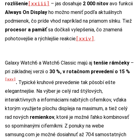
[xxiii]
rozlíšenie
– jas dosahuje
2 000 nitov
avo funkcii
Always On Display
ho možno meniť podľa aktuálnych
podmienok, čo príde vhod napríklad na priamom slnku. Tiež
procesor a pamäť
sa dočkali vylepšenia, čo znamená
[xxiv]
pohotovejšie a rýchlejšie reakcie
.
Galaxy Watch6 a Watch6 Classic majú aj
tenšie rámčeky
–
pri základnej verzii o
30 %, v rotačnom prevedení o 15 %
[xxv]
.
Typické kruhové prevedenie tak pôsobí ešte
elegantnejšie. Na výber je celý rad štýlových,
interaktívnych a informáciami nabitých ciferníkov, vďaka
ktorým využijete plochu displeja na maximum, a tiež celý
rad nových
remienkov
, ktoré je možné ľahko kombinovať
so spomínanými ciferníkmi. Z ponuky na webe
samsung.com je možné dosiahnuť až 704 samostatných