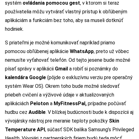
systém
ovládania pomocou gest
, v ktorom si teraz
používatelia môžu vytvárať vlastný prístup k obľúbeným
aplikáciám a funkciám bez toho, aby sa museli dotknúť
hodiniek.
S priateľmi je možné komunikovať napríklad priamo
pomocou obľúbenej aplikácie
WhatsApp
, preto už vôbec
nemusíte vyťahovať telefón. Od tejto jesene bude možné
písať správy v aplikácii
Gmail
a robiť si poznámky do
kalendára Google
(pôjde o exkluzívnu verziu pre operačný
systém Wear OS). Okrem toho bude možné sledovať
priebeh cvičení a výživové údaje v aktualizovaných
aplikáciách
Peloton
a
MyFitnessPal,
prípadne počúvať
hudbu cez
Audible
. V blízkej budúcnosti bude k dispozícii aj
vývojársky nástroj pre meranie teploty pokožky
Skin
Temperature API
, súčasť SDK balíka Samsung’s Privileged
Health. Vývojári z partnerských firiem budú teda môcť