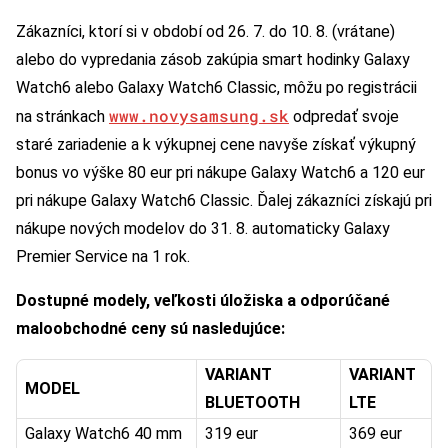
Zákazníci, ktorí si v období od 26. 7. do 10. 8. (vrátane)
alebo do vypredania zásob zakúpia smart hodinky Galaxy
Watch6 alebo Galaxy Watch6 Classic, môžu po registrácii
www.novysamsung.sk
na stránkach
odpredať svoje
staré zariadenie a k výkupnej cene navyše získať výkupný
bonus vo výške 80 eur pri nákupe Galaxy Watch6 a 120 eur
pri nákupe Galaxy Watch6 Classic. Ďalej zákazníci získajú pri
nákupe nových modelov do 31. 8. automaticky Galaxy
Premier Service na 1 rok.
Dostupné modely, veľkosti úložiska a odporúčané
maloobchodné ceny sú nasledujúce:
V
ARIANT
VARIANT
M
ODEL
BLUETOOTH
LTE
Galaxy Watch6 40 mm
319 eur
369 eur