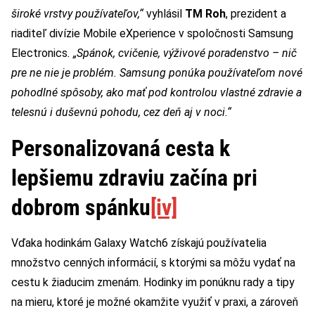
široké vrstvy používateľov,“
vyhlásil
TM Roh
, prezident a
riaditeľ divízie Mobile eXperience v spoločnosti Samsung
Electronics
. „Spánok, cvičenie, výživové poradenstvo – nič
pre ne nie je problém. Samsung ponúka používateľom nové
pohodlné spôsoby, ako mať pod kontrolou vlastné zdravie a
telesnú i duševnú pohodu, cez deň aj v noci.“
Personalizovaná cesta k
lepšiemu zdraviu začína pri
dobrom spánku
[iv]
Vďaka hodinkám Galaxy Watch6 získajú používatelia
množstvo cenných informácií, s ktorými sa môžu vydať na
cestu k žiaducim zmenám. Hodinky im ponúknu rady a tipy
na mieru, ktoré je možné okamžite využiť v praxi, a zároveň