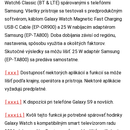
Watch6 Classic (BT & LTE) spárovanými s telefónmi
Samsung. Všetky prístroje sa testovali s predprodukčným
softvérom, káblom Galaxy Watch Magnetic Fast Charging
USB-C Cable (EP-OR900) a 25 W nabíjacím adaptérom
Samsung (EP-TA800). Doba dobíjania závisí od regiónu,
nastavenia, spôsobu využitia a okolitých faktorov.
Skutočné výsledky sa môžu líšiť. 25 W adaptér Samsung
(EP-TA800) sa predáva samostatne.
[xxx]
Dostupnosť niektorých aplikácií a funkcií sa môže
líšiť podľa krajiny, operátora a prístroja. Niektoré aplikácie
vyžadujú predplatné.
[xxxi]
K dispozícii pri telefóne Galaxy S9 a novších.
[xxxii]
Kvôli tejto funkcii je potrebné spárovať hodinky
Galaxy Watch s kompatibilným smart televízorom radu