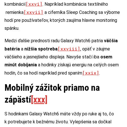
[xxvi]
kombinácií
. Napríklad kombinácia textilného
[xxvii]
remienka
a ciferníka Sleep Coaching sa výborne
hodí pre používateľov, ktorých zaujíma hlavne monitoring
spánku.
Medzi ďalšie prednosti radu Galaxy Watch6 patria
väčšia
[xxviii]
batéria
a
nižšia spotreba
, opäť v záujme
väčšieho a jasnejšieho displeja. Navyše stačí iba
osem
minút dobíjania
a hodinky získajú energiu na celých osem
[xxix]
hodín, čo sa hodí napríklad pred spaním
.
Mobilný zážitok priamo na
zápästí
[xxx]
S hodinkami Galaxy Watch6 máte vždy po ruke aj to, čo
k potrebujete k bežnému životu. Vylepšenia sa dočkal