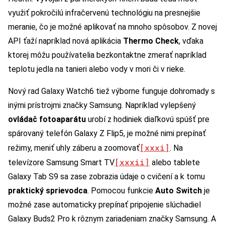
využiť pokročilú infračervenú technológiu na presnejšie
meranie, čo je možné aplikovať na mnoho spôsobov. Z novej
API ťaží napríklad nová aplikácia
Thermo Check
, vďaka
ktorej môžu používatelia bezkontaktne zmerať napríklad
teplotu jedla na tanieri alebo vody v mori či v rieke.
Nový rad Galaxy Watch6 tiež výborne funguje dohromady s
inými prístrojmi značky Samsung. Napríklad vylepšený
ovládač fotoaparátu
urobí z hodiniek diaľkovú spúšť pre
spárovaný telefón Galaxy Z Flip5, je možné nimi prepínať
[xxxi]
režimy, meniť uhly záberu a zoomovať
. Na
[xxxii]
televízore Samsung Smart TV
alebo tablete
Galaxy Tab S9 sa zase zobrazia údaje o cvičení a k tomu
praktický sprievodca
. Pomocou funkcie
Auto Switch
je
možné zase automaticky prepínať pripojenie slúchadiel
Galaxy Buds2 Pro k rôznym zariadeniam značky Samsung. A