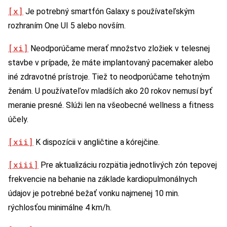
[x]
Je potrebný smartfón Galaxy s používateľským
rozhraním One UI 5 alebo novším.
[xi]
Neodporúčame merať množstvo zložiek v telesnej
stavbe v prípade, že máte implantovaný pacemaker alebo
iné zdravotné prístroje. Tiež to neodporúčame tehotným
ženám. U používateľov mladších ako 20 rokov nemusí byť
meranie presné. Slúži len na všeobecné wellness a fitness
účely.
[xii]
K dispozícii v angličtine a kórejčine.
[xiii]
Pre aktualizáciu rozpätia jednotlivých zón tepovej
frekvencie na behanie na základe kardiopulmonálnych
údajov je potrebné bežať vonku najmenej 10 min.
rýchlosťou minimálne 4 km/h.