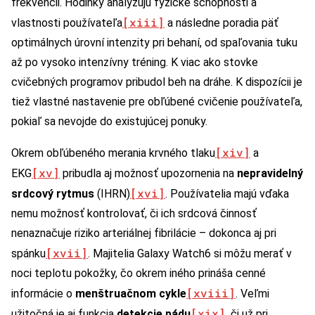
frekvencii. Hodinky analyzujú fyzické schopnosti a
[xiii]
vlastnosti používateľa
a následne poradia päť
optimálnych úrovní intenzity pri behaní, od spaľovania tuku
až po vysoko intenzívny tréning. K viac ako stovke
cvičebných programov pribudol beh na dráhe. K dispozícii je
tiež vlastné nastavenie pre obľúbené cvičenie používateľa,
pokiaľ sa nevojde do existujúcej ponuky.
[xiv]
Okrem obľúbeného merania krvného tlaku
a
[xv]
EKG
pribudla aj možnosť upozornenia na
nepravidelný
[xvi]
srdcový rytmus
(IHRN)
. Používatelia majú vďaka
nemu možnosť kontrolovať, či ich srdcová činnosť
nenaznačuje riziko arteriálnej fibrilácie – dokonca aj pri
[xvii]
spánku
. Majitelia Galaxy Watch6 si môžu merať v
noci teplotu pokožky, čo okrem iného prináša cenné
[xviii]
informácie o
menštruačnom cykle
. Veľmi
[xix]
užitočná je aj funkcia
detekcie pádu
, či už pri