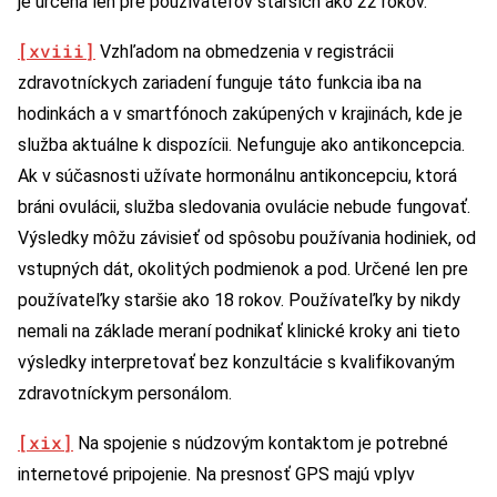
je určená len pre používateľov starších ako 22 rokov.
[xviii]
Vzhľadom na obmedzenia v registrácii
zdravotníckych zariadení funguje táto funkcia iba na
hodinkách a v smartfónoch zakúpených v krajinách, kde je
služba aktuálne k dispozícii. Nefunguje ako antikoncepcia.
Ak v súčasnosti užívate hormonálnu antikoncepciu, ktorá
bráni ovulácii, služba sledovania ovulácie nebude fungovať.
Výsledky môžu závisieť od spôsobu používania hodiniek, od
vstupných dát, okolitých podmienok a pod. Určené len pre
používateľky staršie ako 18 rokov. Používateľky by nikdy
nemali na základe meraní podnikať klinické kroky ani tieto
výsledky interpretovať bez konzultácie s kvalifikovaným
zdravotníckym personálom.
[xix]
Na spojenie s núdzovým kontaktom je potrebné
internetové pripojenie. Na presnosť GPS majú vplyv