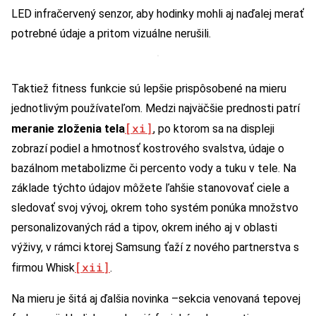
LED infračervený senzor, aby hodinky mohli aj naďalej merať
potrebné údaje a pritom vizuálne nerušili.
Taktiež fitness funkcie sú lepšie prispôsobené na mieru
jednotlivým používateľom. Medzi najväčšie prednosti patrí
[xi]
meranie zloženia tela
, po ktorom sa na displeji
zobrazí podiel a hmotnosť kostrového svalstva, údaje o
bazálnom metabolizme či percento vody a tuku v tele. Na
základe týchto údajov môžete ľahšie stanovovať ciele a
sledovať svoj vývoj, okrem toho systém ponúka množstvo
personalizovaných rád a tipov, okrem iného aj v oblasti
výživy, v rámci ktorej Samsung ťaží z nového partnerstva s
[xii]
firmou Whisk
.
Na mieru je šitá aj ďalšia novinka –sekcia venovaná tepovej