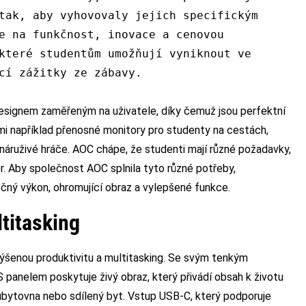
tak, aby vyhovovaly jejich specifickým
e na funkčnost, inovace a cenovou
které studentům umožňují vyniknout ve
cí zážitky ze zábavy.
esignem zaměřeným na uživatele, díky čemuž jsou perfektní
mi například přenosné monitory pro studenty na cestách,
náruživé hráče. AOC chápe, že studenti mají různé požadavky,
er. Aby společnost AOC splnila tyto různé potřeby,
ečný výkon, ohromující obraz a vylepšené funkce.
ltitasking
výšenou produktivitu a multitasking. Se svým tenkým
anelem poskytuje živý obraz, který přivádí obsah k životu
 ubytovna nebo sdílený byt. Vstup USB-C, který podporuje