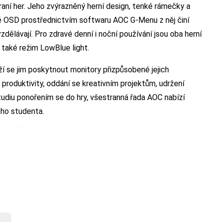
 hraní her. Jeho zvýrazněný herní design, tenké rámečky a
né OSD prostřednictvím softwaru AOC G-Menu z něj činí
vzdělávají. Pro zdravé denní i noční používání jsou oba herní
také režim LowBlue light.
 se jim poskytnout monitory přizpůsobené jejich
produktivity, oddání se kreativním projektům, udržení
tudiu ponořením se do hry, všestranná řada AOC nabízí
ého studenta.