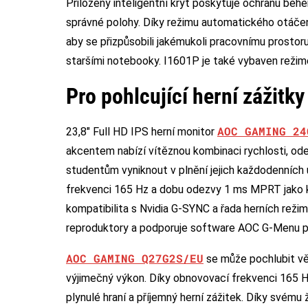
Přiložený inteligentní kryt poskytuje ochranu běh
správné polohy. Díky režimu automatického otáčení
aby se přizpůsobili jakémukoli pracovnímu prostoru.
staršími notebooky. I1601P je také vybaven reži
Pro pohlcující herní zážitky
AOC GAMING 24
23,8″ Full HD IPS herní monitor
akcentem nabízí vítěznou kombinaci rychlosti, od
studentům vyniknout v plnění jejich každodenních 
frekvenci 165 Hz a dobu odezvy 1 ms MPRT jako k
kompatibilita s Nvidia G-SYNC a řada herních režim
reproduktory a podporuje software AOC G-Menu pr
AOC GAMING Q27G2S/EU
se může pochlubit vě
výjimečný výkon. Díky obnovovací frekvenci 165 
plynulé hraní a příjemný herní zážitek. Díky svém