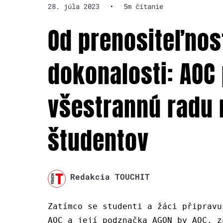
28. júla 2023
•
5m čítanie
Od prenositeľnost
dokonalosti: AOC
všestrannú radu 
študentov
Redakcia TOUCHIT
Zatímco se studenti a žáci připravu
AOC a její podznačka AGON by AOC, z