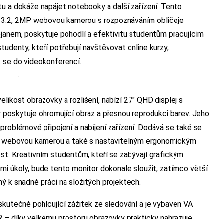
tu a dokáže napájet notebooky a další zařízení. Tento
3.2, 2MP webovou kamerou s rozpoznáváním obličeje
anem, poskytuje pohodlí a efektivitu studentům pracujícím
tudenty, kteří potřebují navštěvovat online kurzy,
t se do videokonferencí.
velikost obrazovky a rozlišení, nabízí 27″ QHD displej s
poskytuje ohromující obraz a přesnou reprodukci barev. Jeho
oblémové připojení a nabíjení zařízení. Dodává se také se
 webovou kamerou a také s nastavitelným ergonomickým
ost. Kreativním studentům, kteří se zabývají grafickým
ými úkoly, bude tento monitor dokonale sloužit, zatímco větší
 k snadné práci na složitých projektech.
kutečně pohlcující zážitek ze sledování a je vybaven VA
 – díky velkému prostoru obrazovky prakticky nahrazuje