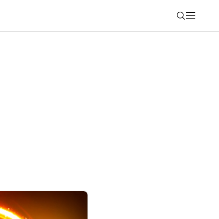
Nájsť
ez plnenie snov až po realitu policajnej
ponuka televíznych staníc Spektrum Home