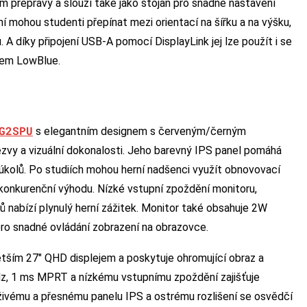
em přepravy a slouží také jako stojan pro snadné nastavení
 mohou studenti přepínat mezi orientací na šířku a na výšku,
 A díky připojení USB-A pomocí DisplayLink jej lze použít i se
mem LowBlue.
G2SPU
s elegantním designem s červeným/černým
ezvy a vizuální dokonalosti. Jeho barevný IPS panel pomáhá
úkolů. Po studiích mohou herní nadšenci využít obnovovací
onkurenční výhodu. Nízké vstupní zpoždění monitoru,
ů nabízí plynulý herní zážitek. Monitor také obsahuje 2W
o snadné ovládání zobrazení na obrazovce.
tším 27″ QHD displejem a poskytuje ohromující obraz a
Hz, 1 ms MPRT a nízkému vstupnímu zpoždění zajišťuje
u živému a přesnému panelu IPS a ostrému rozlišení se osvědčí