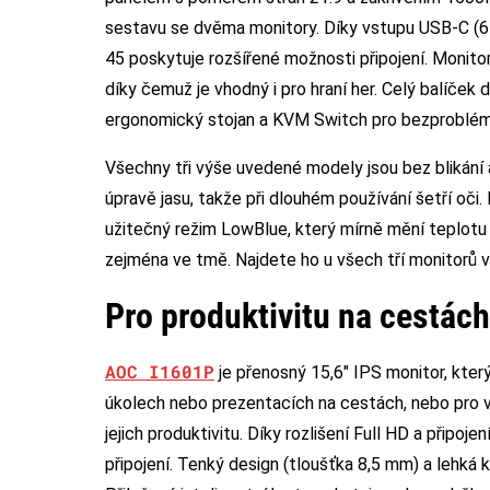
sestavu se dvěma monitory. Díky vstupu USB-C (6
45 poskytuje rozšířené možnosti připojení. Monito
díky čemuž je vhodný i pro hraní her. Celý balíček
ergonomický stojan a KVM Switch pro bezproblémo
Všechny tři výše uvedené modely jsou bez blikání
úpravě jasu, takže při dlouhém používání šetří oči.
užitečný režim LowBlue, který mírně mění teplotu 
zejména ve tmě. Najdete ho u všech tří monitorů 
Pro produktivitu na cestách
AOC I1601P
je přenosný 15,6″ IPS monitor, který
úkolech nebo prezentacích na cestách, nebo pro 
jejich produktivitu. Díky rozlišení Full HD a připoj
připojení. Tenký design (tloušťka 8,5 mm) a lehká