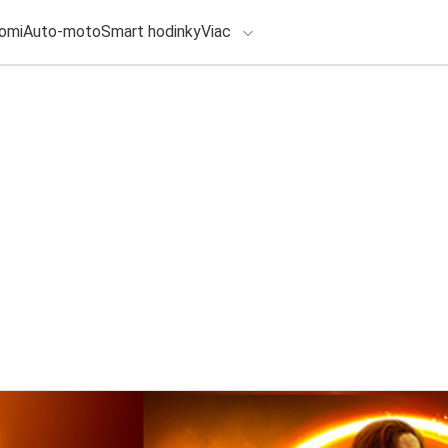
omi
Auto-moto
Smart hodinky
Viac
HLO BY VÁS ZAUJÍMAŤ
lačové správy
3. augusta 2026
•
4m
Od rekonštrukcií, c
ADÁVANIA
práce. Augustová 
Zadajte frázu pre vyhľadanie
a Spektrum
Redakcia TOUCHIT