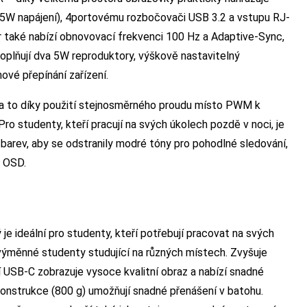
5W napájení), 4portovému rozbočovači USB 3.2 a vstupu RJ-
r také nabízí obnovovací frekvenci 100 Hz a Adaptive-Sync,
 doplňují dva 5W reproduktory, výškově nastavitelný
vé přepínání zařízení.
 a to díky použití stejnosměrného proudu místo PWM k
 Pro studenty, kteří pracují na svých úkolech pozdě v noci, je
barev, aby se odstranily modré tóny pro pohodlné sledování,
v OSD.
 je ideální pro studenty, kteří potřebují pracovat na svých
výměnné studenty studující na různých místech. Zvyšuje
ení USB-C zobrazuje vysoce kvalitní obraz a nabízí snadné
 konstrukce (800 g) umožňují snadné přenášení v batohu.