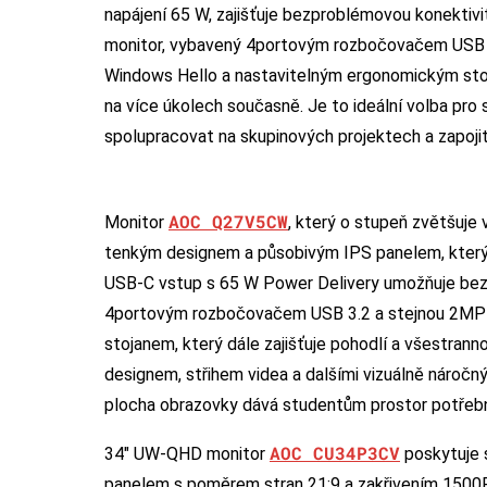
napájení 65 W, zajišťuje bezproblémovou konektivi
monitor, vybavený 4portovým rozbočovačem USB 
Windows Hello a nastavitelným ergonomickým stoj
na více úkolech současně. Je to ideální volba pro s
spolupracovat na skupinových projektech a zapoji
AOC Q27V5CW
Monitor
, který o stupeň zvětšuje 
tenkým designem a působivým IPS panelem, který 
USB-C vstup s 65 W Power Delivery umožňuje bezpr
4portovým rozbočovačem USB 3.2 a stejnou 2MP
stojanem, který dále zajišťuje pohodlí a všestrann
designem, střihem videa a dalšími vizuálně náročn
plocha obrazovky dává studentům prostor potřebný
AOC CU34P3CV
34″ UW-QHD monitor
poskytuje s
panelem s poměrem stran 21:9 a zakřivením 1500R