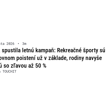
sta 2026
•
3m
spustila letnú kampaň: Rekreačné športy sú
ovnom poistení už v základe, rodiny navyše
ú so zľavou až 50 %
a TOUCHIT