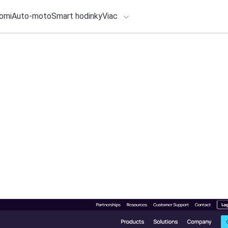
omi
Auto-moto
Smart hodinky
Viac
HLO BY VÁS ZAUJÍMAŤ
lačové správy
ADÁVANIA
4. augusta 2026
•
3m
Vodík: Nový systém
Zadajte frázu pre vyhľadanie
skúšobnú prevádzk
Redakcia TOUCHIT