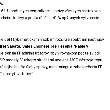
 %.
a 61 % opýtaných centralizácia správy všetkých nástrojov a
 administratívy a podľa ďalších 41 % opýtaných vytvorenie
šie čeliť kybernetickým hrozbám rozširuje spektrum nástrojov
řej Šabata, Sales Engineer pre riešenia N-
able v
je tlak na IT administrátorov, aby v rovnakom počte zvládli
 MSP modely. V takejto situácii sú ucelené MSP nástroje typu
ujú najbežnejšie úlohy správy, monitoringu a zabezpečenia IT
IT poskytovateľov.“