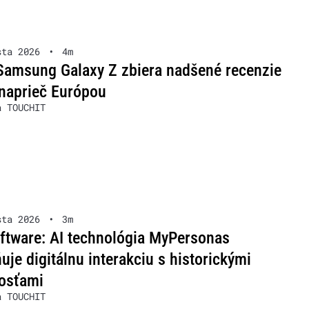
sta 2026
•
4m
Samsung Galaxy Z zbiera nadšené recenzie
naprieč Európou
a TOUCHIT
sta 2026
•
3m
ftware: AI technológia MyPersonas
je digitálnu interakciu s historickými
osťami
a TOUCHIT