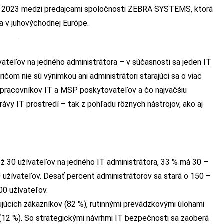
úni 2023 medzi predajcami spoločnosti ZEBRA SYSTEMS, ktorá
 a v juhovýchodnej Európe.
ívateľov na jedného administrátora – v súčasnosti sa jeden IT
ičom nie sú výnimkou ani administrátori starajúci sa o viac
na pracovníkov IT a MSP poskytovateľov a čo najväčšiu
rávy IT prostredí – tak z pohľadu rôznych nástrojov, ako aj
ž 30 užívateľov na jedného IT administrátora, 33 % má 30 –
 užívateľov. Desať percent administrátorov sa stará o 150 –
00 užívateľov.
tujúcich zákazníkov (82 %), rutinnými prevádzkovými úlohami
(12 %). So strategickými návrhmi IT bezpečnosti sa zaoberá