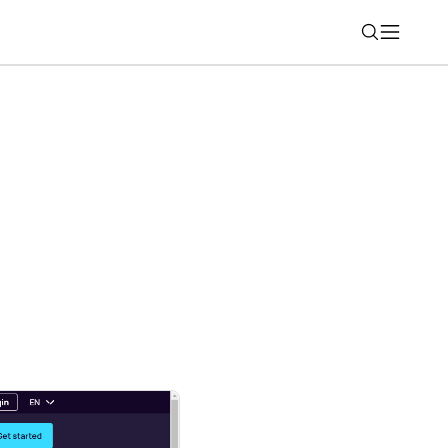
Nájsť
 palivových článkov Bosch zahajuje
u v Madride