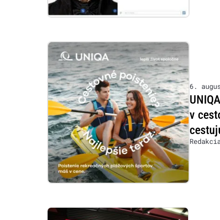
6. augu
UNIQA 
v cest
cestuj
Redakci