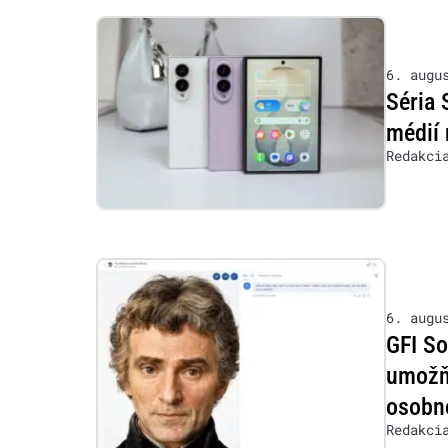
6. augu
Séria 
médií 
Redakci
6. augu
GFI So
umožňu
osobn
Redakci