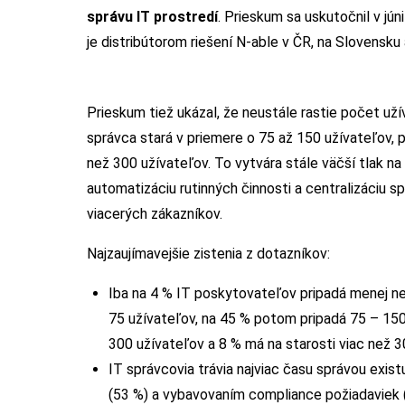
správu IT prostredí
. Prieskum sa uskutočnil v j
je distribútorom riešení N-able v ČR, na Slovensku
Prieskum tiež ukázal, že neustále rastie počet už
správca stará v priemere o 75 až 150 užívateľov, pr
než 300 užívateľov. To vytvára stále väčší tlak 
automatizáciu rutinných činnosti a centralizáciu sp
viacerých zákazníkov.
Najzaujímavejšie zistenia z dotazníkov:
Iba na 4 % IT poskytovateľov pripadá menej ne
75 užívateľov, na 45 % potom pripadá 75 – 150
300 užívateľov a 8 % má na starosti viac než 3
IT správcovia trávia najviac času správou exis
(53 %) a vybavovaním compliance požiadaviek 