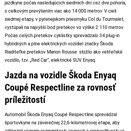
jazdkyne počas nasledujúcich siedmich dní cez dve pohoria,
s celkovým prevýšením viac ako 14 000 metrov. V cieli
siedmej etapy, v pyrenejskom priesmyku Col du Tourmalet,
vystúpali na najvyšší bod pretekov vo výške 2 110 metrov.
Počas celých pretekov cyklistky sprevádzalo 34 plug-in
hybridných a plne elektrických vozidiel značky Škoda.
Riaditeľke pretekov Marion Rousse slúžilo ako veliteľské
vozidlo, tzv. „Red Car“, elektrické SUV Enyaq.
Jazda na vozidle Škoda Enyaq
Coupé Respectline za rovnosť
príležitostí
Automobil Škoda Enyaq Coupé Respectline sprevádzal
športovkyne na záverečnej 22,6-kilometrovej etape, aby
zdôraznil význam rozmanitosti, rovnosti a spravodlivosti vo