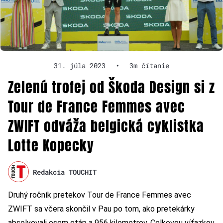
31. júla 2023
•
3m čítanie
Zelenú trofej od Škoda Design si z
Tour de France Femmes avec
ZWIFT odváža belgická cyklistka
Lotte Kopecky
Redakcia TOUCHIT
Druhý ročník pretekov Tour de France Femmes avec
ZWIFT sa včera skončil v Pau po tom, ako pretekárky
absolvovali osem etáp a 956 kilometrov. Celkovou víťazkou