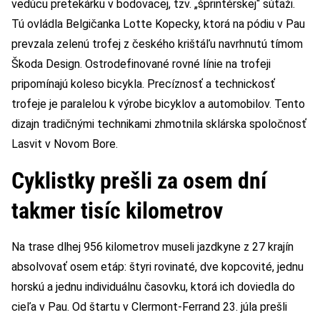
vedúcu pretekárku v bodovacej, tzv. „šprintérskej“ súťaži.
Tú ovládla Belgičanka Lotte Kopecky, ktorá na pódiu v Pau
prevzala zelenú trofej z českého krištáľu navrhnutú tímom
Škoda Design. Ostrodefinované rovné línie na trofeji
pripomínajú koleso bicykla. Precíznosť a technickosť
trofeje je paralelou k výrobe bicyklov a automobilov. Tento
dizajn tradičnými technikami zhmotnila sklárska spoločnosť
Lasvit v Novom Bore.
Cyklistky prešli za osem dní
takmer tisíc kilometrov
Na trase dlhej 956 kilometrov museli jazdkyne z 27 krajín
absolvovať osem etáp: štyri rovinaté, dve kopcovité, jednu
horskú a jednu individuálnu časovku, ktorá ich doviedla do
cieľa v Pau. Od štartu v Clermont-Ferrand 23. júla prešli