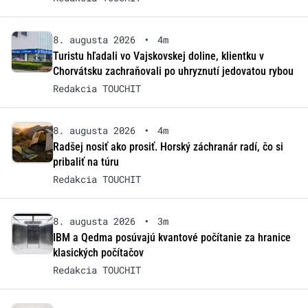
8. augusta 2026
•
4m
Turistu hľadali vo Vajskovskej doline, klientku v
Chorvátsku zachraňovali po uhryznutí jedovatou rybou
Redakcia TOUCHIT
8. augusta 2026
•
4m
Radšej nosiť ako prosiť. Horský záchranár radí, čo si
pribaliť na túru
Redakcia TOUCHIT
8. augusta 2026
•
3m
IBM a Qedma posúvajú kvantové počítanie za hranice
klasických počítačov
Redakcia TOUCHIT