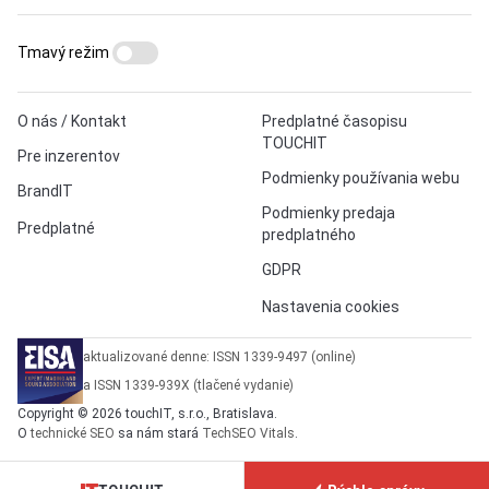
Tmavý režim
O nás / Kontakt
Predplatné časopisu
TOUCHIT
Pre inzerentov
Podmienky používania webu
BrandIT
Podmienky predaja
Predplatné
predplatného
GDPR
Nastavenia cookies
aktualizované denne: ISSN 1339-9497 (online)
a ISSN 1339-939X (tlačené vydanie)
Copyright © 2026 touchIT, s.r.o., Bratislava.
O
technické SEO
sa nám stará
TechSEO Vitals
.