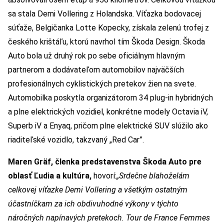
sa stala Demi Vollering z Holandska. Víťazka bodovacej
súťaže, Belgičanka Lotte Kopecky, získala zelenú trofej z
českého krištáľu, ktorú navrhol tím Škoda Design. Škoda
Auto bola už druhý rok po sebe oficiálnym hlavným
partnerom a dodávateľom automobilov najväčších
profesionálnych cyklistických pretekov žien na svete.
Automobilka poskytla organizátorom 34 plug-in hybridných
a plne elektrických vozidiel, konkrétne modely Octavia iV,
Superb iV a Enyaq, pričom plne elektrické SUV slúžilo ako
riaditeľské vozidlo, takzvaný „Red Car”.
Maren Gräf, členka predstavenstva Škoda Auto pre
oblasť Ľudia a kultúra,
hovorí:
„Srdečne blahoželám
celkovej víťazke Demi Vollering a všetkým ostatným
účastníčkam za ich obdivuhodné výkony v týchto
náročných napínavých pretekoch. Tour de France Femmes